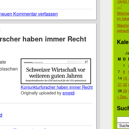
Taylor 
…“
Welche
neuen Kommentar verfassen
im lok
Washin
8
gekauf
rscher haben immer Recht
Kale
Ja
M
D
ate
1
 bisschen
7
8
14
15
21
22
Konjunkturforscher haben immer Recht
28
29
Originally uploaded by
emeidi
« Dez.
Suc
d
Suche
nach: