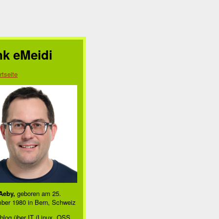
nk eMeidi
rtseite
Aeby,
geboren am 25.
ber 1980 in Bern, Schweiz
blog über IT (Linux, OSS,