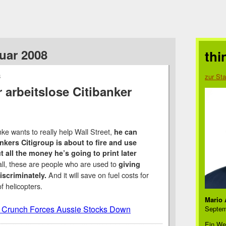
nuar 2008
thi
8
zur Sta
 arbeitslose Citibanker
ke wants to really help Wall Street,
he can
ankers Citigroup is about to fire and use
 all the money he’s going to print later
all, these are people who are used to
giving
And it will save on fuel costs for
scriminately.
f helicopters.
Mario 
t Crunch Forces Aussie Stocks Down
Septem
Ein We