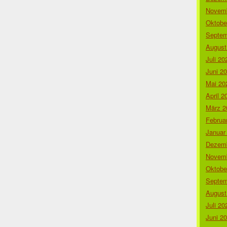
Novemb
Oktobe
Septem
August
Juli 20
Juni 2
Mai 20
April 2
März 2
Februa
Januar
Dezemb
Novemb
Oktobe
Septem
August
Juli 20
Juni 2