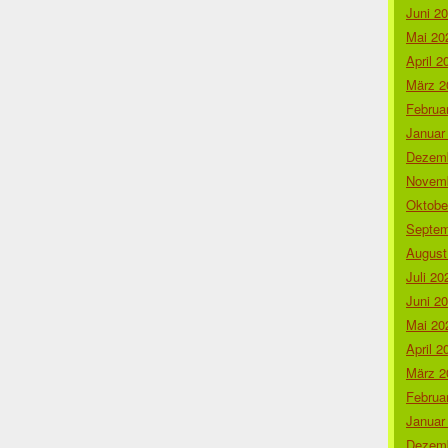
Juni 2
Mai 20
April 2
März 2
Februa
Januar
Dezemb
Novemb
Oktobe
Septem
August
Juli 20
Juni 2
Mai 20
April 2
März 2
Februa
Januar
Dezemb