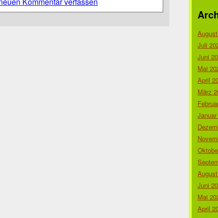
neuen Kommentar verfassen
Arch
August
Juli 20
Juni 2
Mai 20
April 2
März 2
Februa
Januar
Dezemb
Novemb
Oktobe
Septem
August
Juni 2
Mai 20
April 2