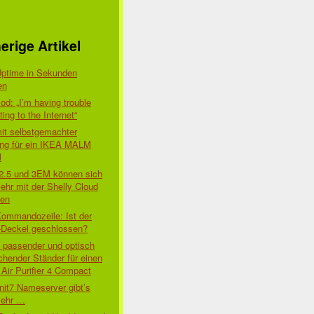
erige Artikel
Uptime in Sekunden
en
d: „I’m having trouble
ing to the Internet“
mit selbstgemachter
ung für ein IKEA MALM
l
 2.5 und 3EM können sich
ehr mit der Shelly Cloud
den
Kommandozeile: Ist der
-Deckel geschlossen?
t passender und optisch
chender Ständer für einen
Air Purifier 4 Compact
nit7 Nameserver gibt’s
mehr …