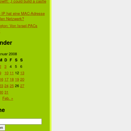
Swift: „I could build a castle
 IP hat eine MAC-Adresse
alen Netzwerk?
gton: Von Israel-PACs
t
nder
nuar 2008
M
D
F
S
S
2
3
4
5
6
9
10
11
12
13
16
17
18
19
20
23
24
25
26
27
30
31
Feb. »
he
n