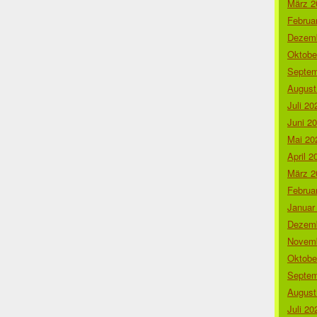
März 2
Februa
Dezemb
Oktobe
Septem
August
Juli 20
Juni 2
Mai 20
April 2
März 2
Februa
Januar
Dezemb
Novemb
Oktobe
Septem
August
Juli 20