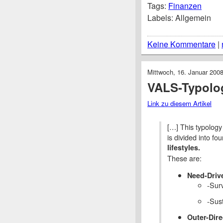
Tags:
Finanzen
Labels: Allgemein
Keine Kommentare
|
Mittwoch, 16. Januar 200
VALS-Typolo
Link zu diesem Artikel
[…] This typology
is divided into fo
lifestyles.
These are:
Need-Driv
-Surv
-Sust
Outer-Dir