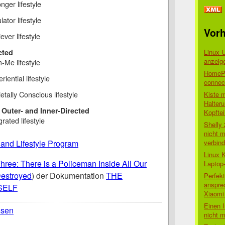
nger lifestyle
ator lifestyle
Vorh
ever lifestyle
Linux 
cted
anzeig
-Me lifestyle
HomePo
riential lifestyle
connect
etally Conscious lifestyle
Kiste 
Halter
Outer- and Inner-Directed
Kopftei
grated lifestyle
Shelly
nicht m
verbin
 and Lifestyle Program
Linux 
hree: There is a Policeman Inside All Our
Laptop
estroyed
) der Dokumentation
THE
Perfek
anspre
SELF
Xiaomi 
Einen I
ssen
nicht 