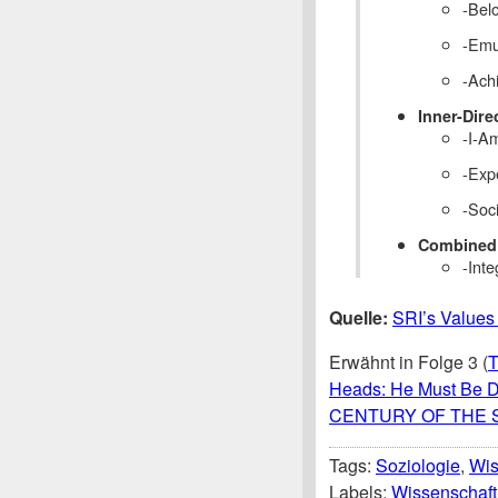
-Belo
-Emul
-Achi
Inner-Dire
-I-Am
-Expe
-Soci
Combined 
-Inte
Quelle:
SRI’s Values
Erwähnt in Folge 3 (
T
Heads: He Must Be D
CENTURY OF THE 
Tags:
Soziologie
,
Wi
Labels:
Wissenschaft