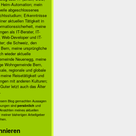
, Heim-Automation; mein
rweile abgeschlossenes
chtsstudium; Erkenntnisse
ner aktuellen Tätigkeit in
ormationssicherheit, meine
ngen als IT-Berater, IT-
, Web-Developer und IT-
ter; die Schweiz, den
 Bern, meine ursprüngliche
h wieder aktuelle
meinde Neuenegg, meine
ige Wohngemeinde Bern,
kale, regionale und globale
; meine Reisetätigkeit und
ngen mit anderen Kulturen;
Guter letzt auch das Älter
.
diesem Blog gemachten Aussagen
nungen sind
persönlich
und
s Ansichten meines aktuellen
 meiner bisherigen Arbeitgeber
ehen.
nnieren