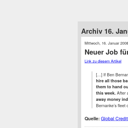
Archiv 16. Ja
Mittwoch, 16. Januar 200
Neuer Job für
Link zu diesem Artikel
[…] If Ben Bernan
hire all those b
them to hand out
After 
this week.
away money indi
Bernanke’s fleet o
Quelle:
Global Credi