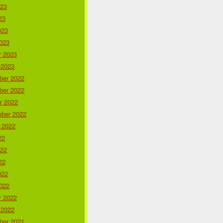
023
23
023
023
r 2023
 2023
er 2022
er 2022
r 2022
ber 2022
 2022
22
022
22
022
022
r 2022
 2022
er 2021