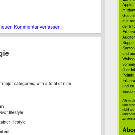
Apple)
mittle
Geschi
aus mei
neuen Kommentar verfassen
der Inf
Erfahru
Auditor
Suppor
8
Kanton
gie
und auc
Wohnge
vorher
über lo
Politik
Erfahru
ur major categories, with a total of nine
und zu 
werden
Alle in 
und Mei
en
nicht al
ivor lifestyle
und/oder
zu verst
ainer lifestyle
Abo
ected