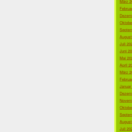
März 2
Februa
Dezemb
Oktobe
Septem
August
Juli 20
Juni 2
Mai 20
April 2
März 2
Februa
Januar
Dezemb
Novemb
Oktobe
Septem
August
Juli 20