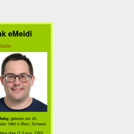
nk eMeidi
rtseite
Aeby,
geboren am 25.
ber 1980 in Bern, Schweiz
blog über IT (Linux, OSS,