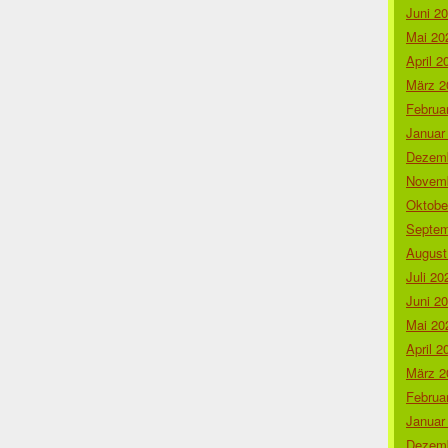
Juni 2
Mai 20
April 2
März 2
Februa
Januar
Dezemb
Novemb
Oktobe
Septem
August
Juli 20
Juni 2
Mai 20
April 2
März 2
Februa
Januar
Dezemb