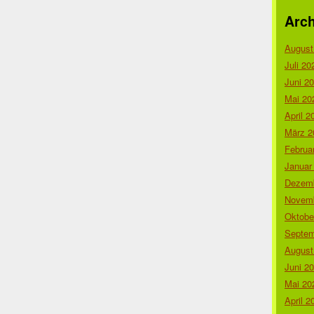
Arch
August
Juli 20
Juni 2
Mai 20
April 2
März 2
Februa
Januar
Dezemb
Novemb
Oktobe
Septem
August
Juni 2
Mai 20
April 2