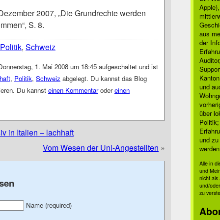
Apple)
 Dezember 2007, „Die Grundrechte werden
mittle
ommen“, S. 8.
Geschi
aus mei
der Inf
Politik
,
Schweiz
Erfahru
Auditor
onnerstag, 1. Mai 2008 um 18:45 aufgeschaltet und ist
Suppor
Kanton
haft
,
Politik
,
Schweiz
abgelegt. Du kannst das Blog
und auc
eren. Du kannst
einen Kommentar
oder
einen
Wohnge
vorher
über lo
Politik
Erfahru
in Italien – lachhaft
und zu 
Vom Wesen der Uni-Angestellten
»
werden
Alle in 
und Mei
nicht al
sen
und/oder
zu verst
Name (required)
Abo