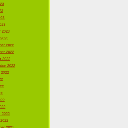
023
23
023
023
r 2023
 2023
er 2022
er 2022
r 2022
ber 2022
 2022
22
022
22
022
022
r 2022
 2022
er 2021