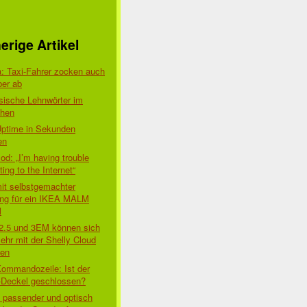
erige Artikel
a: Taxi-Fahrer zocken auch
ber ab
sische Lehnwörter im
chen
Uptime in Sekunden
en
d: „I’m having trouble
ing to the Internet“
mit selbstgemachter
ung für ein IKEA MALM
l
 2.5 und 3EM können sich
ehr mit der Shelly Cloud
den
Kommandozeile: Ist der
-Deckel geschlossen?
t passender und optisch