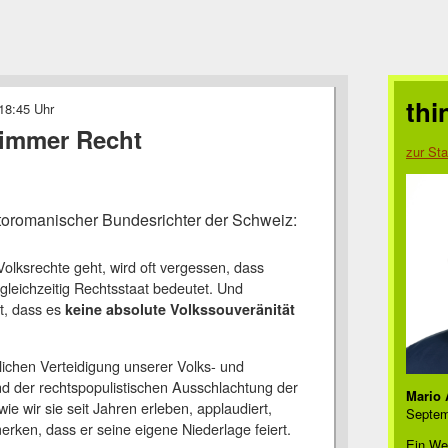
thi
18:45 Uhr
 immer Recht
zur Sta
ätoromanischer Bundesrichter der Schweiz:
olksrechte geht, wird oft vergessen, dass
leichzeitig Rechtsstaat bedeutet. Und
t, dass es
keine absolute Volkssouveränität
lichen Verteidigung unserer Volks- und
nd der rechtspopulistischen Ausschlachtung der
Mario 
 wie wir sie seit Jahren erleben, applaudiert,
Septem
merken, dass er seine eigene Niederlage feiert.
Ein We