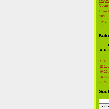
anspre
Xiaomi 
Einen I
nicht 
Taylor 
…“
Kale
M
D
5
6
12
13
19
20
26
27
« Apr.
Suc
Suche
nach: