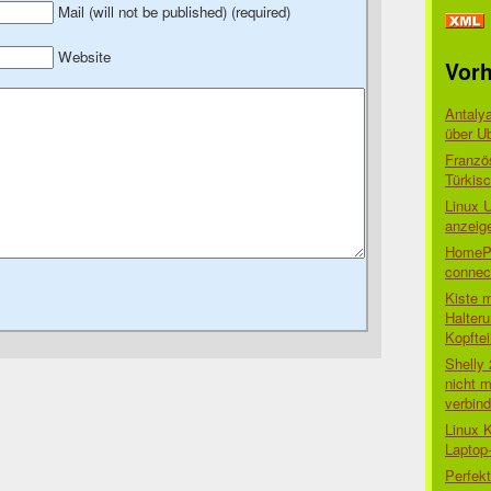
Mail (will not be published) (required)
Website
Vorh
Antaly
über U
Franzö
Türkis
Linux 
anzeig
HomePo
connect
Kiste 
Halter
Kopftei
Shelly
nicht m
verbin
Linux 
Laptop
Perfek