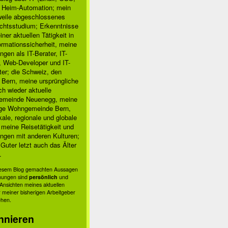
, Heim-Automation; mein
rweile abgeschlossenes
chtsstudium; Erkenntnisse
ner aktuellen Tätigkeit in
ormationssicherheit, meine
ngen als IT-Berater, IT-
, Web-Developer und IT-
ter; die Schweiz, den
 Bern, meine ursprüngliche
h wieder aktuelle
meinde Neuenegg, meine
ige Wohngemeinde Bern,
kale, regionale und globale
; meine Reisetätigkeit und
ngen mit anderen Kulturen;
Guter letzt auch das Älter
.
diesem Blog gemachten Aussagen
nungen sind
persönlich
und
s Ansichten meines aktuellen
 meiner bisherigen Arbeitgeber
ehen.
nnieren