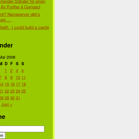
chender Ständer für einen
Air Purifier 4 Compact
nit7 Nameserver gibt’s
mehr …
Swift: „I could build a castle
nder
Mai 2008
M
D
F
S
S
1
2
3
4
7
8
9
10
11
14
15
16
17
18
21
22
23
24
25
28
29
30
31
Juni »
he
n