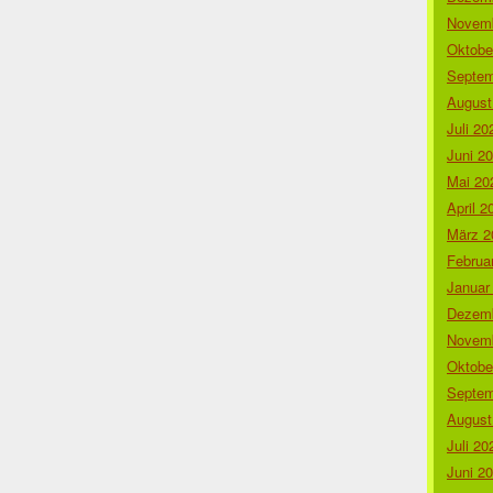
Novemb
Oktobe
Septem
August
Juli 20
Juni 2
Mai 20
April 2
März 2
Februa
Januar
Dezemb
Novemb
Oktobe
Septem
August
Juli 20
Juni 2