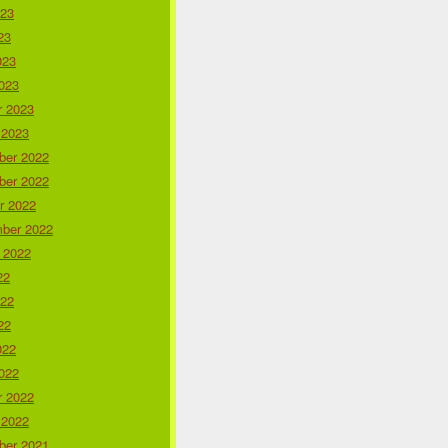
023
23
023
023
r 2023
 2023
er 2022
er 2022
r 2022
ber 2022
 2022
22
022
22
022
022
r 2022
 2022
er 2021