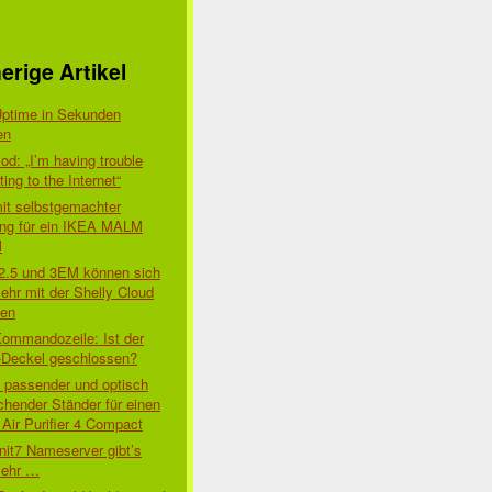
erige Artikel
Uptime in Sekunden
en
d: „I’m having trouble
ing to the Internet“
mit selbstgemachter
ung für ein IKEA MALM
l
 2.5 und 3EM können sich
ehr mit der Shelly Cloud
den
Kommandozeile: Ist der
-Deckel geschlossen?
t passender und optisch
chender Ständer für einen
Air Purifier 4 Compact
nit7 Nameserver gibt’s
mehr …