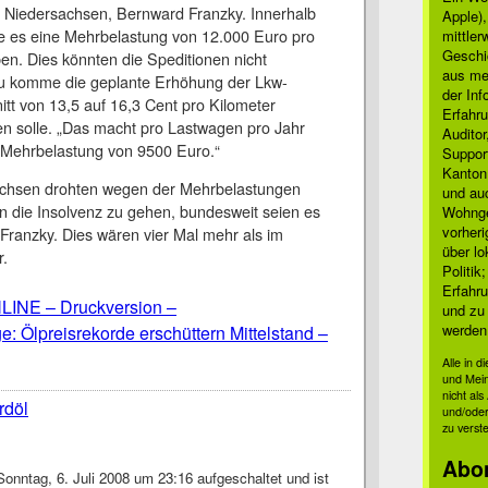
Niedersachsen, Bernward Franzky. Innerhalb
Apple)
e es eine Mehrbelastung von 12.000 Euro pro
mittle
Geschi
n. Dies könnten die Speditionen nicht
aus mei
u komme die geplante Erhöhung der Lkw-
der Inf
itt von 13,5 auf 16,3 Cent pro Kilometer
Erfahru
 solle. „Das macht pro Lastwagen pro Jahr
Auditor
 Mehrbelastung von 9500 Euro.“
Suppor
Kanton
sachsen drohten wegen der Mehrbelastungen
und auc
n die Insolvenz zu gehen, bundesweit seien es
Wohnge
vorher
Franzky. Dies wären vier Mal mehr als im
über lo
.
Politik
Erfahru
INE – Druckversion –
und zu 
werden
 Ölpreisrekorde erschüttern Mittelstand –
Alle in 
und Mei
nicht al
rdöl
und/oder
zu verst
Abo
onntag, 6. Juli 2008 um 23:16 aufgeschaltet und ist