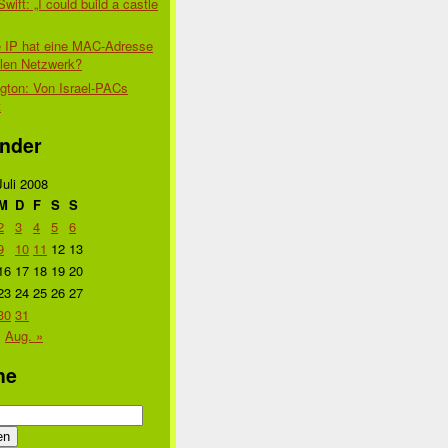
Swift: „I could build a castle
 IP hat eine MAC-Adresse
alen Netzwerk?
gton: Von Israel-PACs
t
nder
Juli 2008
M
D
F
S
S
2
3
4
5
6
9
10
11
12
13
16
17
18
19
20
23
24
25
26
27
30
31
Aug. »
he
n