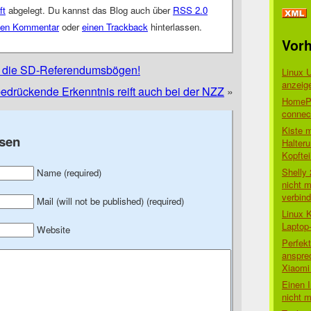
ft
abgelegt. Du kannst das Blog auch über
RSS 2.0
nen Kommentar
oder
einen Trackback
hinterlassen.
Vorh
ht die SD-Referendumsbögen!
Linux 
anzeig
edrückende Erkenntnis reift auch bei der NZZ
»
HomePo
connect
Kiste 
sen
Halter
Kopftei
Shelly
Name (required)
nicht m
verbin
Mail (will not be published) (required)
Linux 
Laptop
Website
Perfek
anspre
Xiaomi 
Einen I
nicht 