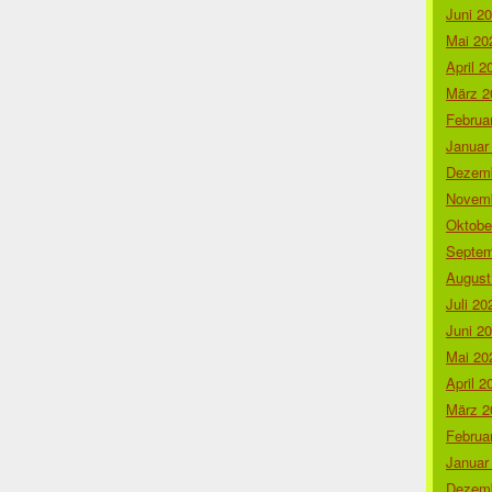
Juni 2
Mai 20
April 2
März 2
Februa
Januar
Dezemb
Novemb
Oktobe
Septem
August
Juli 20
Juni 2
Mai 20
April 2
März 2
Februa
Januar
Dezemb