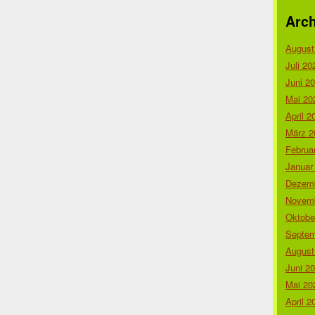
Arch
August
Juli 20
Juni 2
Mai 20
April 2
März 2
Februa
Januar
Dezemb
Novemb
Oktobe
Septem
August
Juni 2
Mai 20
April 2