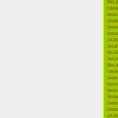
März 2
Februa
Dezemb
Oktobe
Septem
August
Juli 20
Juni 2
Mai 20
April 2
März 2
Februa
Januar
Dezemb
Novemb
Oktobe
Septem
August
Juli 20