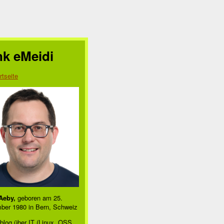
nk eMeidi
rtseite
Aeby,
geboren am 25.
ber 1980 in Bern, Schweiz
blog über IT (Linux, OSS,