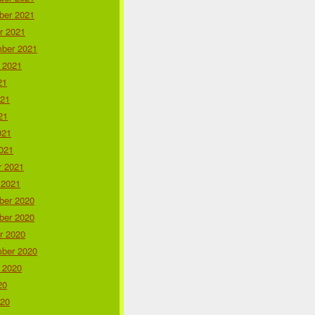
er 2021
r 2021
ber 2021
 2021
21
021
21
021
021
r 2021
 2021
er 2020
er 2020
r 2020
ber 2020
 2020
20
020