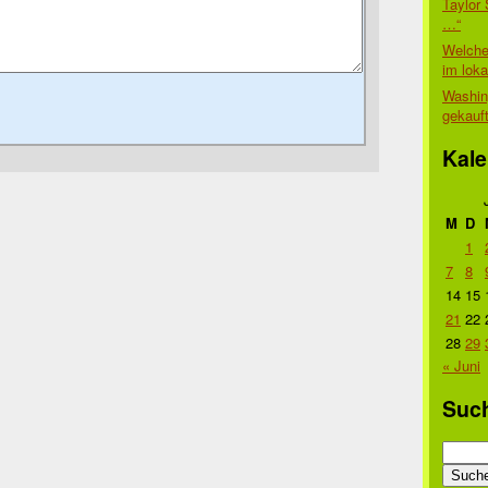
Taylor 
…“
Welche
im lok
Washin
gekauf
Kale
M
D
1
7
8
14
15
21
22
28
29
« Juni
Suc
Suche
nach: