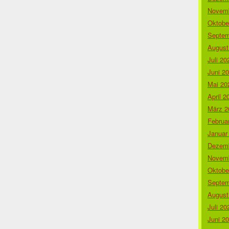
Novemb
Oktobe
Septem
August
Juli 20
Juni 2
Mai 20
April 2
März 2
Februa
Januar
Dezemb
Novemb
Oktobe
Septem
August
Juli 20
Juni 2