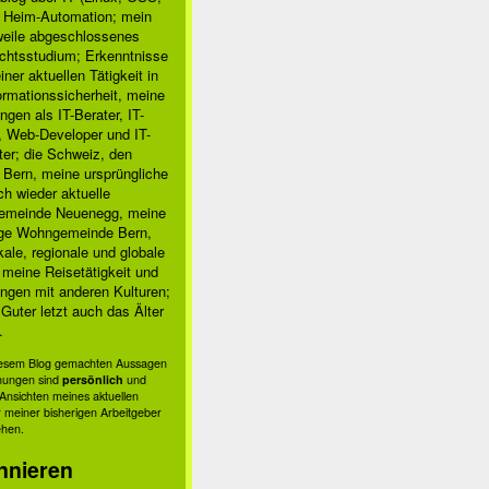
, Heim-Automation; mein
rweile abgeschlossenes
chtsstudium; Erkenntnisse
ner aktuellen Tätigkeit in
ormationssicherheit, meine
ngen als IT-Berater, IT-
, Web-Developer und IT-
ter; die Schweiz, den
 Bern, meine ursprüngliche
h wieder aktuelle
meinde Neuenegg, meine
ige Wohngemeinde Bern,
kale, regionale und globale
; meine Reisetätigkeit und
ngen mit anderen Kulturen;
Guter letzt auch das Älter
.
diesem Blog gemachten Aussagen
nungen sind
persönlich
und
s Ansichten meines aktuellen
 meiner bisherigen Arbeitgeber
ehen.
nnieren