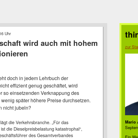
thi
16 Uhr
tschaft wird auch mit hohem
zur Sta
ionieren
eht doch in jedem Lehrbuch der
icht effizient genug geschäftet, wird
er so einsetzenden Verknappung des
 wenig später höhere Preise durchsetzen.
 nicht jubeln?
lägt die Verkehrsbranche. „Für das
Mario 
Septem
st die Dieselpreisbelastung katastrophal“,
eschäftsführer des Gesamtverbandes
Ein We