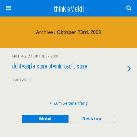
think eMeidi
Archive › Oktober 23rd, 2009
FREITAG, 23. OKTOBER 2009
dd if=apple_store of=microsoft_store
1 ANTWORT
Zum Seitenanfang
Mobil
Desktop