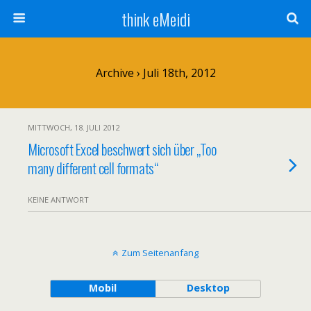
think eMeidi
Archive › Juli 18th, 2012
MITTWOCH, 18. JULI 2012
Microsoft Excel beschwert sich über „Too
many different cell formats“
KEINE ANTWORT
Zum Seitenanfang
Mobil
Desktop