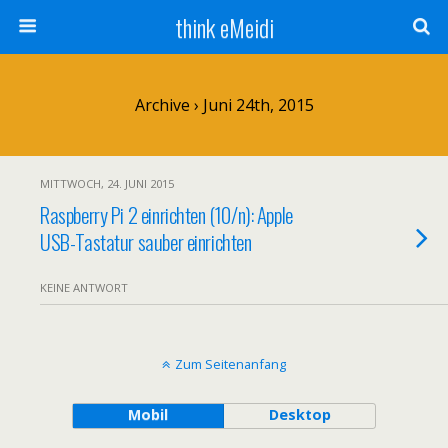
think eMeidi
Archive › Juni 24th, 2015
MITTWOCH, 24. JUNI 2015
Raspberry Pi 2 einrichten (10/n): Apple
USB-Tastatur sauber einrichten
KEINE ANTWORT
Zum Seitenanfang
Mobil
Desktop