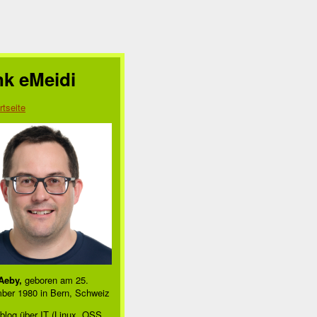
nk eMeidi
rtseite
Aeby,
geboren am 25.
ber 1980 in Bern, Schweiz
blog über IT (Linux, OSS,