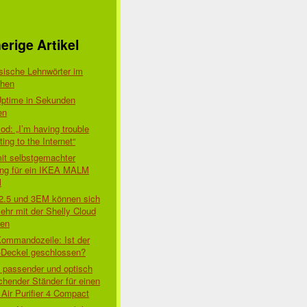
erige Artikel
sische Lehnwörter im
chen
Uptime in Sekunden
en
d: „I’m having trouble
ing to the Internet“
mit selbstgemachter
ung für ein IKEA MALM
l
 2.5 und 3EM können sich
ehr mit der Shelly Cloud
den
Kommandozeile: Ist der
-Deckel geschlossen?
t passender und optisch
chender Ständer für einen
Air Purifier 4 Compact