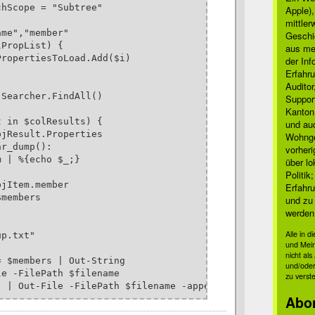
hScope = "Subtree"

Apple)
mittle
me","member"

Geschi
PropList) {

aus mei
ropertiesToLoad.Add($i)

der Inf
Erfahru
Auditor
Searcher.FindAll()

Suppor
Kanton
 in $colResults) {

und auc
jResult.Properties

Wohnge
r_dump():

vorher
 | %{echo $_;}

über lo
Politik
jItem.member

Erfahru
members

und zu 
werden
Alle in 
p.txt"

und Mei
nicht al
 $members | Out-String

und/oder
e -FilePath $filename 

zu verst
" | Out-File -FilePath $filename -append
Abo