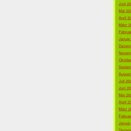
Juni 2
Mai 20
April 2
März 2
Februa
Januar
Dezemb
Novemb
Oktobe
Septem
August
Juli 20
Juni 2
Mai 20
April 2
März 2
Februa
Januar
Dezemb