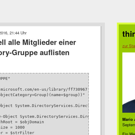
thi
2016, 21:44 Uhr
l alle Mitglieder einer
zur Sta
ory-Gruppe auflisten
PPE" 

microsoft.com/en-us/library/ff730967.aspx

bjectCategory=Group)(name=$group))"

bject System.DirectoryServices.DirectoryEntry

-Object System.DirectoryServices.DirectorySearcher

Mario 
hRoot = $objDomain

Septem
ize = 1000

r = $strFilter

Ein We