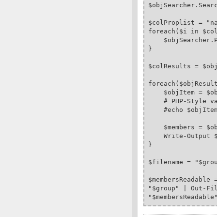
$objSearcher.Searc
$colProplist = "na
foreach($i in $col
    $objSearcher.P
} 

$colResults = $obj
foreach($objResult
    $objItem = $ob
    # PHP-Style va
    #echo $objItem
    $members = $ob
    Write-Output $
} 

$filename = "$grou
$membersReadable =
"$group" | Out-Fil
"$membersReadable