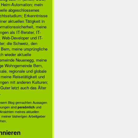
, Heim-Automation; mein
rweile abgeschlossenes
chtsstudium; Erkenntnisse
ner aktuellen Tätigkeit in
ormationssicherheit, meine
ngen als IT-Berater, IT-
, Web-Developer und IT-
ter; die Schweiz, den
 Bern, meine ursprüngliche
h wieder aktuelle
meinde Neuenegg, meine
ige Wohngemeinde Bern,
kale, regionale und globale
; meine Reisetätigkeit und
ngen mit anderen Kulturen;
Guter letzt auch das Älter
.
diesem Blog gemachten Aussagen
nungen sind
persönlich
und
s Ansichten meines aktuellen
 meiner bisherigen Arbeitgeber
ehen.
nnieren