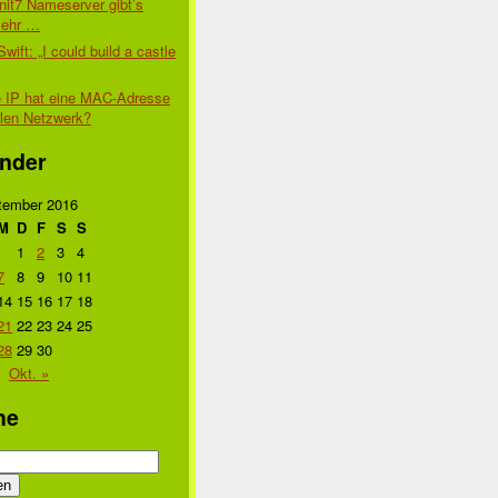
nit7 Nameserver gibt’s
mehr …
Swift: „I could build a castle
 IP hat eine MAC-Adresse
alen Netzwerk?
nder
tember 2016
M
D
F
S
S
1
2
3
4
7
8
9
10
11
14
15
16
17
18
21
22
23
24
25
28
29
30
Okt. »
he
n