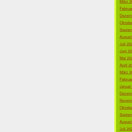
März 2
Februa
Dezemb
Oktobe
Septem
August
Juli 20
Juni 2
Mai 20
April 2
März 2
Februa
Januar
Dezemb
Novemb
Oktobe
Septem
August
Juli 20