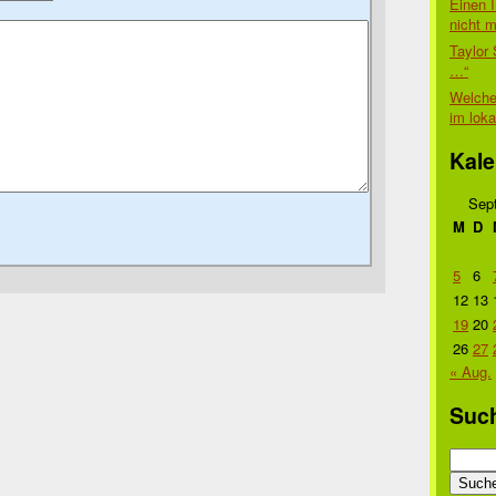
Einen I
nicht 
Taylor 
…“
Welche
im lok
Kale
Sep
M
D
5
6
12
13
19
20
26
27
« Aug.
Suc
Suche
nach: