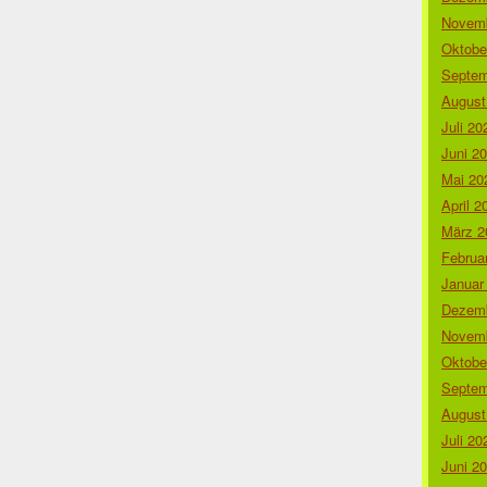
Novemb
Oktobe
Septem
August
Juli 20
Juni 2
Mai 20
April 2
März 2
Februa
Januar
Dezemb
Novemb
Oktobe
Septem
August
Juli 20
Juni 2