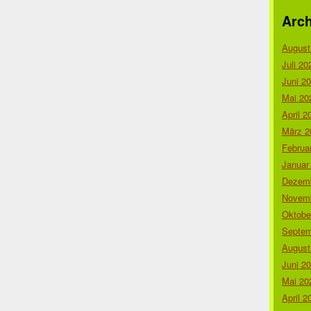
Arch
August
Juli 20
Juni 2
Mai 20
April 2
März 2
Februa
Januar
Dezemb
Novemb
Oktobe
Septem
August
Juni 2
Mai 20
April 2