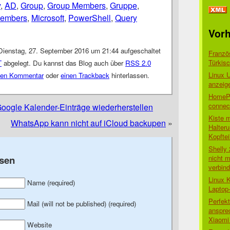
y
,
AD
,
Group
,
Group Members
,
Gruppe
,
embers
,
Microsoft
,
PowerShell
,
Query
Vorh
Dienstag, 27. September 2016 um 21:44 aufgeschaltet
Franzö
Türkis
T
abgelegt. Du kannst das Blog auch über
RSS 2.0
Linux 
nen Kommentar
oder
einen Trackback
hinterlassen.
anzeig
HomePo
connect
 Google Kalender-Einträge wiederherstellen
Kiste 
WhatsApp kann nicht auf iCloud backupen
»
Halter
Kopftei
Shelly
nicht m
sen
verbin
Linux 
Name (required)
Laptop
Perfek
Mail (will not be published) (required)
anspre
Xiaomi 
Website