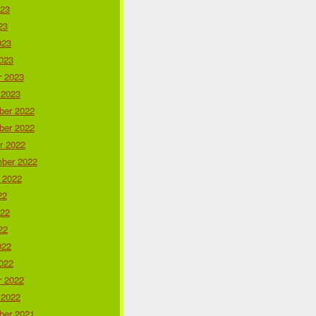
023
23
023
023
r 2023
 2023
er 2022
er 2022
r 2022
ber 2022
 2022
22
022
22
022
022
r 2022
 2022
er 2021