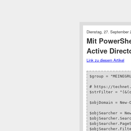
Dienstag, 27. September 
Mit PowerShel
Active Direct
Link zu diesem Artikel
$group = "MEINEGRU
# https://technet.
$strFilter = "(&(o
$objDomain = New-O
$objSearcher = New
$objSearcher.Searc
$objSearcher.PageS
$objSearcher.Filte