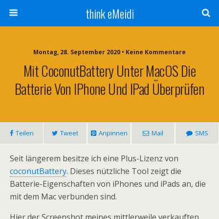
think eMeidi
Montag, 28. September 2020 • Keine Kommentare
Mit CoconutBattery Unter MacOS Die
Batterie Von IPhone Und IPad Überprüfen
Teilen
Tweet
Anpinnen
Mail
SMS
Seit längerem besitze ich eine Plus-Lizenz von
coconutBattery
. Dieses nützliche Tool zeigt die
Batterie-Eigenschaften von iPhones und iPads an, die
mit dem Mac verbunden sind.
Hier der Screenshot meines mittlerweile verkauften