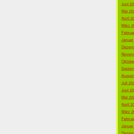
Juni 2
Mai 20
April 2
März 2
Februa
Januar
Dezemb
Novemb
Oktobe
Septem
August
Juli 20
Juni 2
Mai 20
April 2
März 2
Februa
Januar
Dezemb