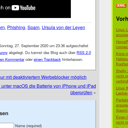
Vorh
orn
,
Phishing
,
Spam
,
Ursula von der Leyen
Linux 
anzeig
HomePo
Sonntag, 27. September 2020 um 23:36 aufgeschaltet
connect
unny
abgelegt. Du kannst das Blog auch über
RSS 2.0
Kiste 
Halter
nen Kommentar
oder
einen Trackback
hinterlassen.
Kopftei
Shelly
nicht m
ur mit deaktiviertem Werbeblocker möglich
verbin
y unter macOS die Batterie von iPhone und iPad
Linux 
überprüfen
»
Laptop
Perfek
anspre
Xiaomi 
sen
Einen I
nicht 
Name (required)