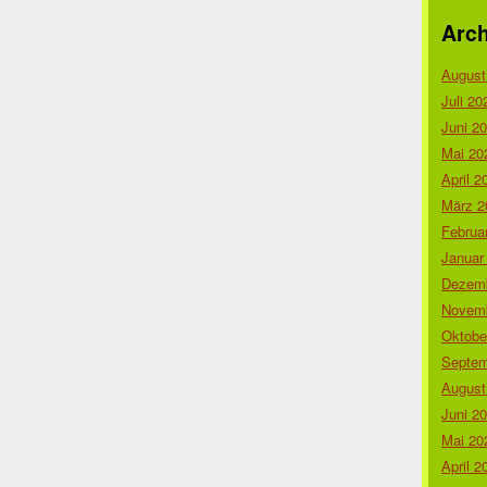
Arch
August
Juli 20
Juni 2
Mai 20
April 2
März 2
Februa
Januar
Dezemb
Novemb
Oktobe
Septem
August
Juni 2
Mai 20
April 2