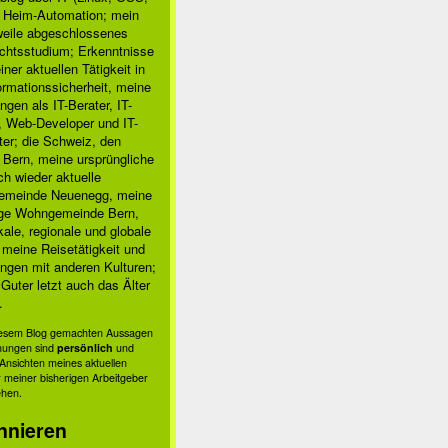
, Heim-Automation; mein
rweile abgeschlossenes
chtsstudium; Erkenntnisse
ner aktuellen Tätigkeit in
ormationssicherheit, meine
ngen als IT-Berater, IT-
, Web-Developer und IT-
ter; die Schweiz, den
 Bern, meine ursprüngliche
h wieder aktuelle
meinde Neuenegg, meine
ige Wohngemeinde Bern,
kale, regionale und globale
; meine Reisetätigkeit und
ngen mit anderen Kulturen;
Guter letzt auch das Älter
.
diesem Blog gemachten Aussagen
nungen sind
persönlich
und
s Ansichten meines aktuellen
 meiner bisherigen Arbeitgeber
ehen.
nnieren