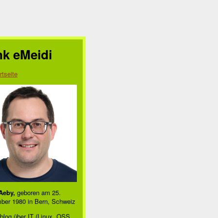
nk eMeidi
rtseite
Aeby,
geboren am 25.
ber 1980 in Bern, Schweiz
blog über IT (Linux, OSS,