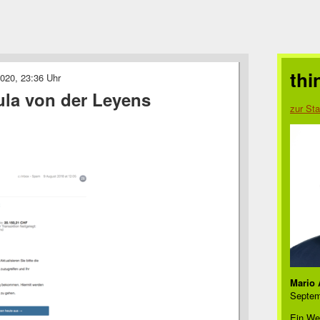
thi
020, 23:36 Uhr
sula von der Leyens
zur Sta
Mario 
Septem
Ein We