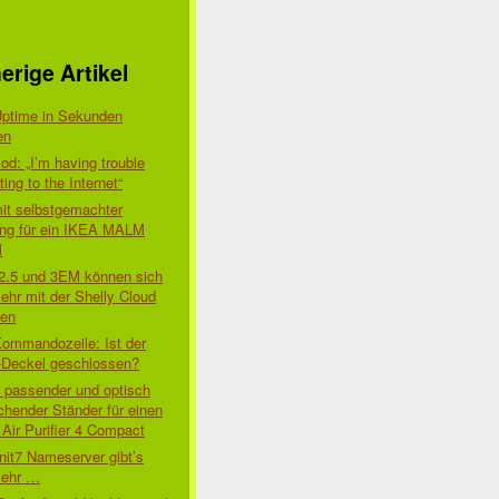
erige Artikel
Uptime in Sekunden
en
d: „I’m having trouble
ing to the Internet“
mit selbstgemachter
ung für ein IKEA MALM
l
 2.5 und 3EM können sich
ehr mit der Shelly Cloud
den
Kommandozeile: Ist der
-Deckel geschlossen?
t passender und optisch
chender Ständer für einen
Air Purifier 4 Compact
nit7 Nameserver gibt’s
mehr …