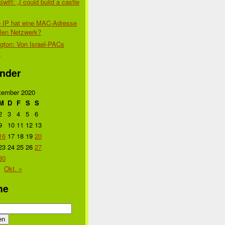
Swift: „I could build a castle
 IP hat eine MAC-Adresse
alen Netzwerk?
gton: Von Israel-PACs
t
nder
tember 2020
M
D
F
S
S
2
3
4
5
6
9
10
11
12
13
16
17
18
19
20
23
24
25
26
27
30
Okt. »
he
n