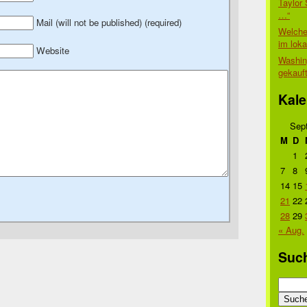
Taylor 
…“
Mail (will not be published) (required)
Welche
im lok
Website
Washin
gekauf
Kale
Sep
M
D
1
7
8
14
15
21
22
28
29
« Aug.
Suc
Suche
nach: