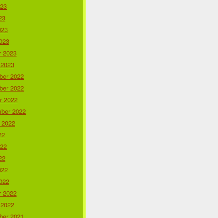
023
23
023
023
r 2023
 2023
er 2022
er 2022
r 2022
ber 2022
 2022
22
022
22
022
022
r 2022
 2022
er 2021