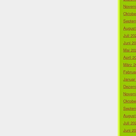
Novemb
Oktobe
Septem
August
Juli 20
Juni 2
Mai 20
April 2
März 2
Februa
Januar
Dezemb
Novemb
Oktobe
Septem
August
Juli 20
Juni 2