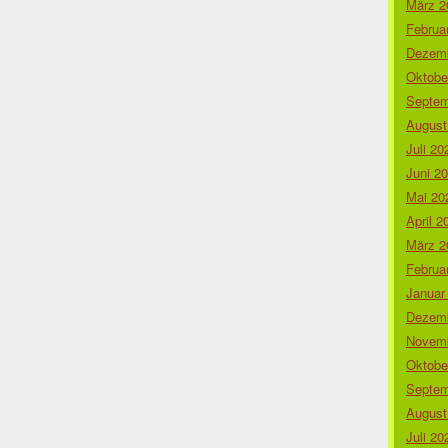
März 2
Februa
Dezemb
Oktobe
Septem
August
Juli 20
Juni 2
Mai 20
April 2
März 2
Februa
Januar
Dezemb
Novemb
Oktobe
Septem
August
Juli 20