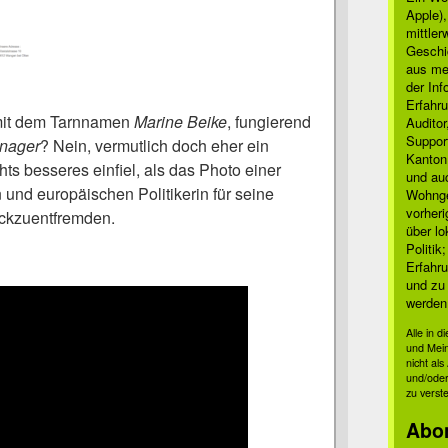
Apple)
mittle
Geschi
aus mei
der Inf
Erfahru
mit dem Tarnnamen
Marine Beike
, fungierend
Auditor
Suppor
nager
? Nein, vermutlich doch eher ein
Kanton
ts besseres einfiel, als das Photo einer
und auc
und europäischen Politikerin für seine
Wohnge
vorher
ckzuentfremden.
über lo
Politik
Erfahru
und zu 
werden
Alle in 
und Mei
nicht al
und/oder
zu verst
Abo