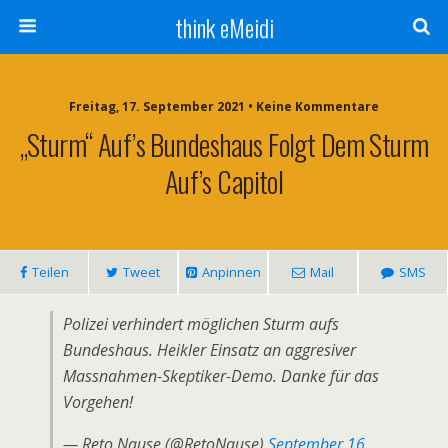
think eMeidi
Freitag, 17. September 2021 • Keine Kommentare
„Sturm“ Auf’s Bundeshaus Folgt Dem Sturm
Auf’s Capitol
Teilen
Tweet
Anpinnen
Mail
SMS
Polizei verhindert möglichen Sturm aufs
Bundeshaus. Heikler Einsatz an aggresiver
Massnahmen-Skeptiker-Demo. Danke für das
Vorgehen!
— Reto Nause (@RetoNause)
September 16,