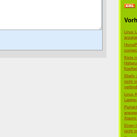
Vorh
Linux 
anzeig
HomePo
connect
Kiste 
Halter
Kopftei
Shelly
nicht m
verbin
Linux 
Laptop
Perfek
anspre
Xiaomi 
Einen I
nicht 