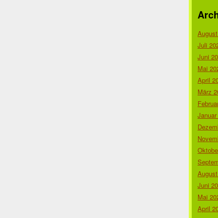
Arch
August
Juli 20
Juni 2
Mai 20
April 2
März 2
Februa
Januar
Dezemb
Novemb
Oktobe
Septem
August
Juni 2
Mai 20
April 2