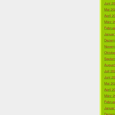
Juni 2
Mai 20
April 2
März 2
Februa
Januar
Dezemb
Novemb
Oktobe
Septem
August
Juli 20
Juni 2
Mai 20
April 2
März 2
Februa
Januar
Dezemb