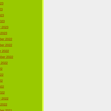
023
23
023
023
r 2023
 2023
er 2022
er 2022
r 2022
ber 2022
 2022
22
022
22
022
022
r 2022
 2022
er 2021