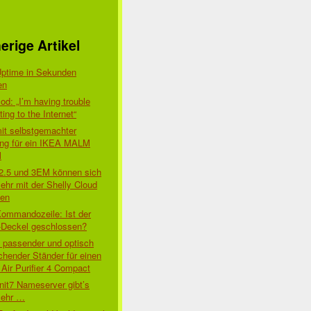
erige Artikel
Uptime in Sekunden
en
d: „I’m having trouble
ing to the Internet“
mit selbstgemachter
ung für ein IKEA MALM
l
 2.5 und 3EM können sich
ehr mit der Shelly Cloud
den
Kommandozeile: Ist der
-Deckel geschlossen?
t passender und optisch
chender Ständer für einen
Air Purifier 4 Compact
nit7 Nameserver gibt’s
mehr …