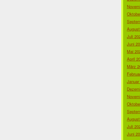
Novemb
Oktobe
Septem
August
Juli 20
Juni 2
Mai 20
April 2
März 2
Februa
Januar
Dezemb
Novemb
Oktobe
Septem
August
Juli 20
Juni 2