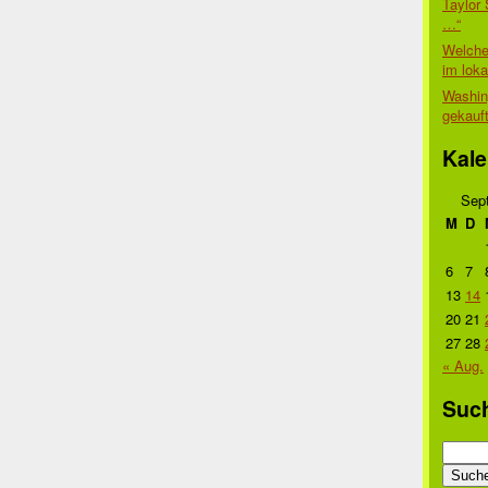
Taylor 
…“
Welche
im lok
Washin
gekauf
Kale
Sep
M
D
6
7
13
14
20
21
27
28
« Aug.
Suc
Suche
nach: