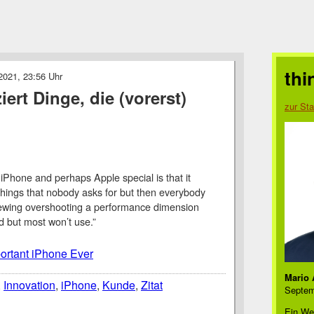
thi
2021, 23:56 Uhr
ert Dinge, die (vorerst)
zur Sta
Phone and perhaps Apple special is that it
things that nobody asks for but then everybody
ewing overshooting a performance dimension
 but most won’t use.”
ortant iPhone Ever
Mario 
,
Innovation
,
iPhone
,
Kunde
,
Zitat
Septem
Ein We