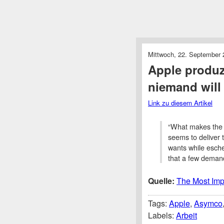
Mittwoch, 22. September 
Apple produzi
niemand will
Link zu diesem Artikel
“What makes the i
seems to deliver 
wants while esch
that a few demand
Quelle:
The Most Imp
Tags:
Apple
,
Asymco
Labels:
Arbeit