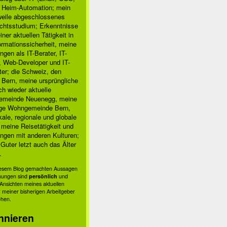
, Heim-Automation; mein
rweile abgeschlossenes
chtsstudium; Erkenntnisse
ner aktuellen Tätigkeit in
ormationssicherheit, meine
ngen als IT-Berater, IT-
, Web-Developer und IT-
ter; die Schweiz, den
 Bern, meine ursprüngliche
h wieder aktuelle
meinde Neuenegg, meine
ige Wohngemeinde Bern,
kale, regionale und globale
; meine Reisetätigkeit und
ngen mit anderen Kulturen;
Guter letzt auch das Älter
.
diesem Blog gemachten Aussagen
nungen sind
persönlich
und
s Ansichten meines aktuellen
 meiner bisherigen Arbeitgeber
ehen.
nnieren