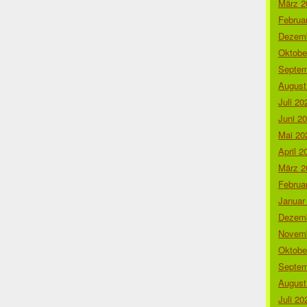
März 2
Februa
Dezemb
Oktobe
Septem
August
Juli 20
Juni 2
Mai 20
April 2
März 2
Februa
Januar
Dezemb
Novemb
Oktobe
Septem
August
Juli 20