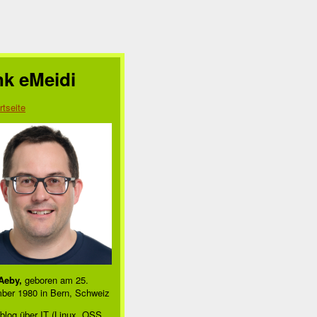
nk eMeidi
rtseite
Aeby,
geboren am 25.
ber 1980 in Bern, Schweiz
blog über IT (Linux, OSS,