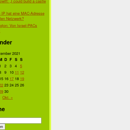
Swift: „I could build a castle
 IP hat eine MAC-Adresse
alen Netzwerk?
gton: Von Israel-PACs
t
nder
tember 2021
M
D
F
S
S
1
2
3
4
5
8
9
10
11
12
15
16
17
18
19
22
23
24
25
26
29
30
Okt. »
he
n