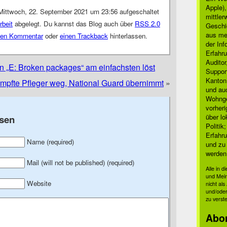
Apple)
Mittwoch, 22. September 2021 um 23:56 aufgeschaltet
mittle
rbeit
abgelegt. Du kannst das Blog auch über
RSS 2.0
Geschi
aus mei
nen Kommentar
oder
einen Trackback
hinterlassen.
der Inf
Erfahru
Auditor
 „E: Broken packages“ am einfachsten löst
Suppor
Kanton
mpfte Pfleger weg, National Guard übernimmt
»
und auc
Wohnge
vorher
über lo
sen
Politik
Erfahru
Name (required)
und zu 
werden
Mail (will not be published) (required)
Alle in 
und Mei
Website
nicht al
und/oder
zu verst
Abo