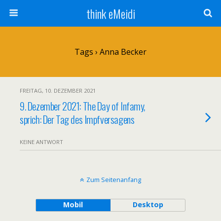
think eMeidi
Tags › Anna Becker
FREITAG, 10. DEZEMBER 2021
9. Dezember 2021: The Day of Infamy,
sprich: Der Tag des Impfversagens
KEINE ANTWORT
Zum Seitenanfang
Mobil
Desktop