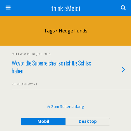
think eMeidi
Tags › Hedge Funds
MITTWOCH, 18. JULI 2018
Wovor die Superreichen so richtig Schiss
haben
KEINE ANTWORT
Zum Seitenanfang
Mobil
Desktop