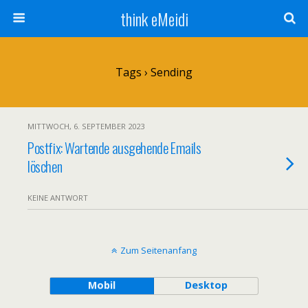
think eMeidi
Tags › Sending
MITTWOCH, 6. SEPTEMBER 2023
Postfix: Wartende ausgehende Emails
löschen
KEINE ANTWORT
Zum Seitenanfang
Mobil
Desktop