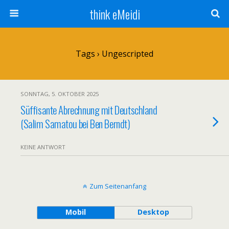
think eMeidi
Tags › Ungescripted
SONNTAG, 5. OKTOBER 2025
Süffisante Abrechnung mit Deutschland
(Salim Samatou bei Ben Berndt)
KEINE ANTWORT
Zum Seitenanfang
Mobil
Desktop