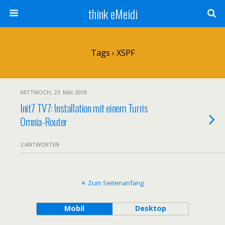
think eMeidi
Tags › XSPF
MITTWOCH, 23. MAI 2018
Init7 TV7: Installation mit einem Turris
Omnia-Router
2 ANTWORTEN
Zum Seitenanfang
Mobil
Desktop