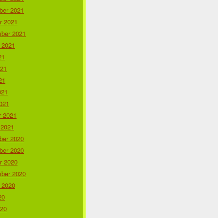
er 2021
r 2021
ber 2021
 2021
21
021
21
021
021
r 2021
 2021
er 2020
er 2020
r 2020
ber 2020
 2020
20
020