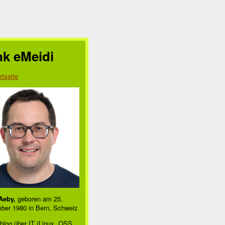
nk eMeidi
rtseite
Aeby,
geboren am 25.
ber 1980 in Bern, Schweiz
blog über IT (Linux, OSS,