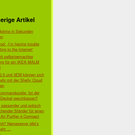
erige Artikel
Uptime in Sekunden
en
d: „I’m having trouble
ing to the Internet“
mit selbstgemachter
ung für ein IKEA MALM
l
 2.5 und 3EM können sich
ehr mit der Shelly Cloud
den
Kommandozeile: Ist der
-Deckel geschlossen?
t passender und optisch
chender Ständer für einen
Air Purifier 4 Compact
nit7 Nameserver gibt’s
mehr …