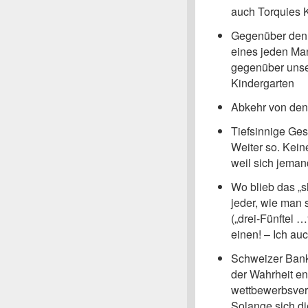
auch Torquies Kr
Gegenüber den 
eines jeden Ma
gegenüber unse
Kindergarten
Abkehr von den
Tiefsinnige Ges
Weiter so. Kein
weil sich jeman
Wo blieb das „s
jeder, wie man 
(„drei-Fünftel …
einen! – Ich au
Schweizer Banke
der Wahrheit en
wettbewerbsver
Solange sich di