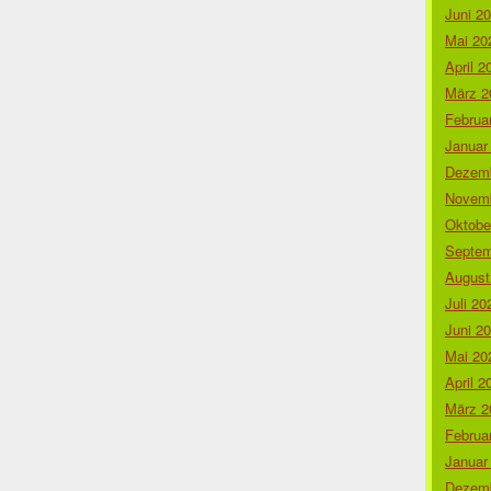
Juni 2
Mai 20
April 2
März 2
Februa
Januar
Dezemb
Novemb
Oktobe
Septem
August
Juli 20
Juni 2
Mai 20
April 2
März 2
Februa
Januar
Dezemb