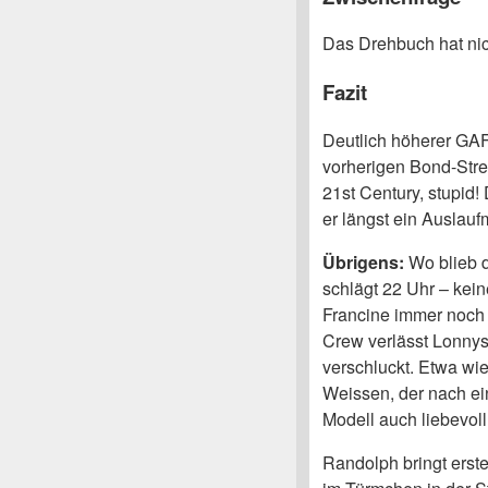
Das Drehbuch hat nic
Fazit
Deutlich höherer GAF 
vorherigen Bond-Strei
21st Century, stupid
er längst ein Auslauf
Übrigens:
Wo blieb d
schlägt 22 Uhr – kein
Francine immer noch n
Crew verlässt Lonnys
verschluckt. Etwa wi
Weissen, der nach ei
Modell auch liebevoll
Randolph bringt erst