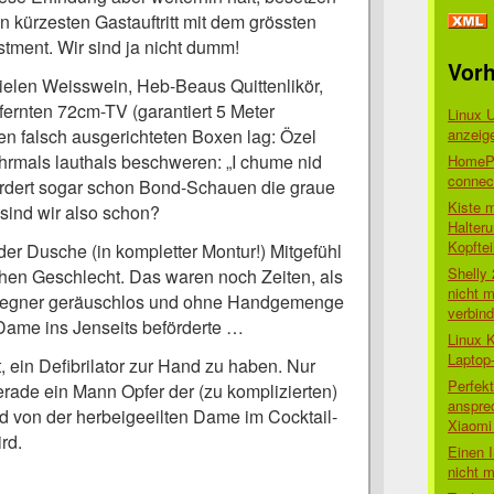
n kürzesten Gastauftritt mit dem grössten
tment. Wir sind ja nicht dumm!
Vorh
ielen Weisswein, Heb-Beaus Quittenlikör,
fernten 72cm-TV (garantiert 5 Meter
Linux 
anzeig
den falsch ausgerichteten Boxen lag: Özel
hrmals lauthals beschweren: „I chume nid
HomePo
connect
fordert sogar schon Bond-Schauen die graue
Kiste 
sind wir also schon?
Halter
Kopftei
 der Dusche (in kompletter Montur!) Mitgefühl
Shelly
hen Geschlecht. Das waren noch Zeiten, als
nicht m
Gegner geräuschlos und ohne Handgemenge
verbin
Dame ins Jenseits beförderte …
Linux 
Laptop
, ein Defibrilator zur Hand zu haben. Nur
Perfek
rade ein Mann Opfer der (zu komplizierten)
anspre
d von der herbeigeeilten Dame im Cocktail-
Xiaomi 
ird.
Einen I
nicht 