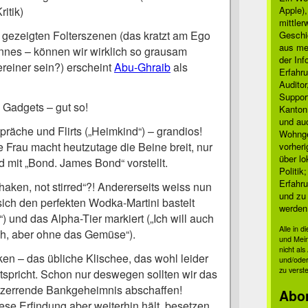
itik)
Apple)
mittle
gezeigten Folterszenen (das kratzt am Ego
Geschi
aus mei
nnes – können wir wirklich so grausam
der Inf
reiner sein?) erscheint
Abu-Ghraib
als
Erfahru
Auditor
Suppor
 Gadgets – gut so!
Kanton
und auc
präche und Flirts („Heimkind“) – grandios!
Wohnge
e Frau macht heutzutage die Beine breit, nur
vorher
über lo
d mit „Bond. James Bond“ vorstellt.
Politik
Erfahru
haken, not stirred“?! Andererseits weiss nun
und zu 
sich den perfekten Wodka-Martini bastelt
werden
“) und das Alpha-Tier markiert („Ich will auch
Alle in 
ch, aber ohne das Gemüse“).
und Mei
nicht al
n – das übliche Klischee, das wohl leider
und/oder
zu verst
tspricht. Schon nur deswegen sollten wir das
zerrende Bankgeheimnis abschaffen!
Abo
ese Erfindung aber weiterhin hält, besetzen