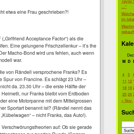
Taylor 
…“
ht etwa eine Frau geschrieben?!
Welche
im lok
Washin
gekauf
(„Girlfriend Acceptance Factor“) als die
Kale
fen. Eine gelungene Frischzellenkur – it’s the
! Der Macho-Bond wird uns fehlen, auch wenn
Dez
modell war.
M
D
ie von Rändell versprochene Franks? Es
4
5
e Spur von Francine. Es schlägt 23 Uhr –
11
12
icht da. 23.30 Uhr – die erste Hälfte der
18
19
 Heimetli, nur Franks bleibt vom Erdboden
25
26
eder eine Motorpanne mit dem Mittelgrossen
« Nov.
ner Sportart benannt ist? (Rändel nennt das
Suc
 „Kübelwagen“ – nicht Franks, das Auto!).
Suche
e Verschwörungstheorien auf: Ob sie gerade
nach: