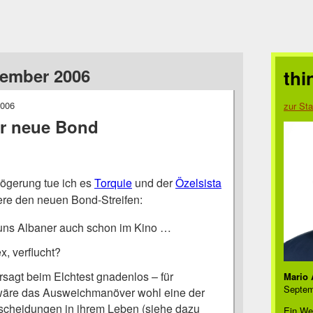
zember 2006
thi
2006
zur Sta
Der neue Bond
zögerung tue ich es
Torquie
und der
Özelsista
re den neuen Bond-Streifen:
 uns Albaner auch schon im Kino …
x, verflucht?
rsagt beim Elchtest gnadenlos – für
Mario 
Septem
wäre das Ausweichmanöver wohl eine der
scheidungen in ihrem Leben (siehe dazu
Ein We