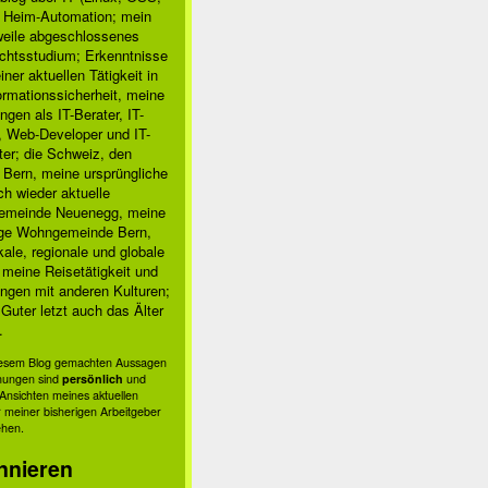
, Heim-Automation; mein
rweile abgeschlossenes
chtsstudium; Erkenntnisse
ner aktuellen Tätigkeit in
ormationssicherheit, meine
ngen als IT-Berater, IT-
, Web-Developer und IT-
ter; die Schweiz, den
 Bern, meine ursprüngliche
h wieder aktuelle
meinde Neuenegg, meine
ige Wohngemeinde Bern,
kale, regionale und globale
; meine Reisetätigkeit und
ngen mit anderen Kulturen;
Guter letzt auch das Älter
.
diesem Blog gemachten Aussagen
nungen sind
persönlich
und
s Ansichten meines aktuellen
 meiner bisherigen Arbeitgeber
ehen.
nnieren