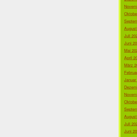
Novemb
Oktobe
Septem
August
Juli 20
Juni 2
Mai 20
April 2
März 2
Februa
Januar
Dezemb
Novemb
Oktobe
Septem
August
Juli 20
Juni 2