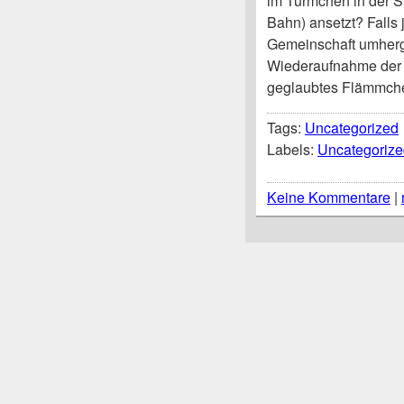
im Türmchen in der S
Bahn) ansetzt? Falls j
Gemeinschaft umherge
Wiederaufnahme der „
geglaubtes Flämmche
Tags:
Uncategorized
Labels:
Uncategorize
Keine Kommentare
|