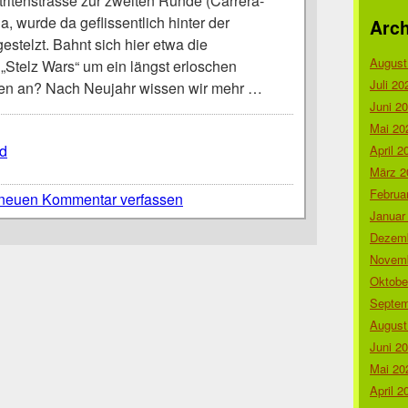
tritenstrasse zur zweiten Runde (Carrera-
a, wurde da geflissentlich hinter der
Arch
stelzt. Bahnt sich hier etwa die
August
Stelz Wars“ um ein längst erloschen
Juli 20
n an? Nach Neujahr wissen wir mehr …
Juni 2
Mai 20
d
April 2
März 2
Februa
neuen Kommentar verfassen
Januar
Dezemb
Novemb
Oktobe
Septem
August
Juni 2
Mai 20
April 2