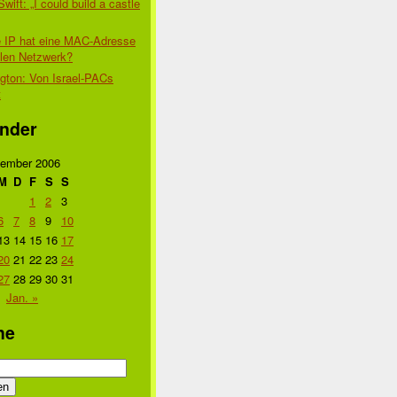
Swift: „I could build a castle
 IP hat eine MAC-Adresse
alen Netzwerk?
gton: Von Israel-PACs
t
nder
ember 2006
M
D
F
S
S
1
2
3
6
7
8
9
10
13
14
15
16
17
20
21
22
23
24
27
28
29
30
31
Jan. »
he
n