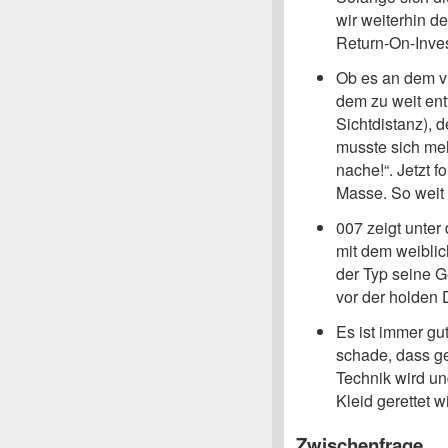
wir weiterhin de
Return-On-Inves
Ob es an dem v
dem zu weit ent
Sichtdistanz), 
musste sich me
nache!“. Jetzt 
Masse. So weit 
007 zeigt unter
mit dem weiblic
der Typ seine 
vor der holden 
Es ist immer gut
schade, dass ge
Technik wird un
Kleid gerettet w
Zwischenfrage