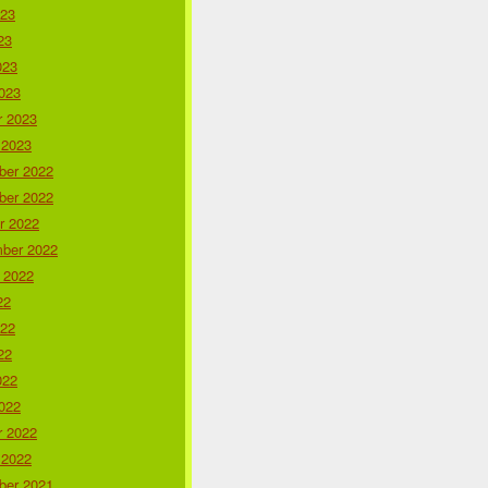
023
23
023
023
r 2023
 2023
er 2022
er 2022
r 2022
ber 2022
 2022
22
022
22
022
022
r 2022
 2022
er 2021