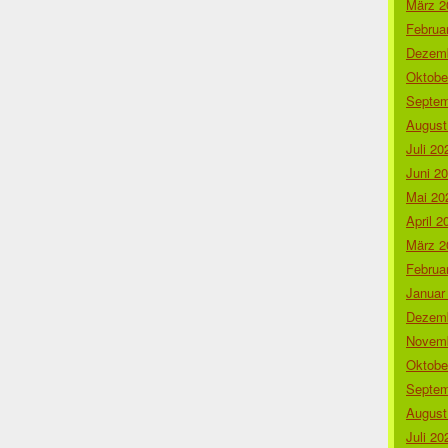
März 2
Februa
Dezemb
Oktobe
Septem
August
Juli 20
Juni 2
Mai 20
April 2
März 2
Februa
Januar
Dezemb
Novemb
Oktobe
Septem
August
Juli 20