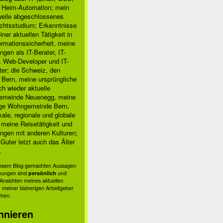
, Heim-Automation; mein
rweile abgeschlossenes
chtsstudium; Erkenntnisse
ner aktuellen Tätigkeit in
ormationssicherheit, meine
ngen als IT-Berater, IT-
, Web-Developer und IT-
ter; die Schweiz, den
 Bern, meine ursprüngliche
h wieder aktuelle
meinde Neuenegg, meine
ige Wohngemeinde Bern,
kale, regionale und globale
; meine Reisetätigkeit und
ngen mit anderen Kulturen;
Guter letzt auch das Älter
.
diesem Blog gemachten Aussagen
nungen sind
persönlich
und
s Ansichten meines aktuellen
 meiner bisherigen Arbeitgeber
ehen.
nnieren