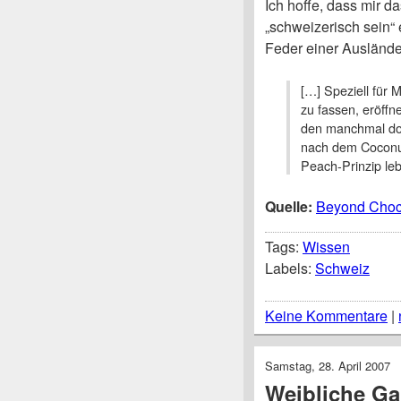
Ich hoffe, dass mir d
„schweizerisch sein“ 
Feder einer Auslände
[…] Speziell für
zu fassen, eröffn
den manchmal doc
nach dem Coconut
Peach-Prinzip le
Quelle:
Beyond Choco
Tags:
Wissen
Labels:
Schweiz
Keine Kommentare
|
Samstag, 28. April 2007
Weibliche Ga