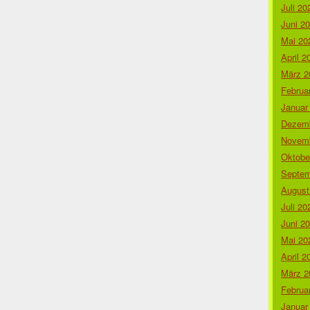
Juli 20
Juni 2
Mai 20
April 2
März 2
Februa
Januar
Dezemb
Novemb
Oktobe
Septem
August
Juli 20
Juni 2
Mai 20
April 2
März 2
Februa
Januar