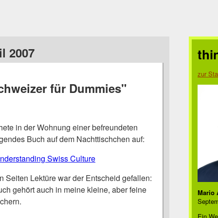
il 2007
thi
zur Sta
chweizer für Dummies"
chete in der Wohnung einer befreundeten
folgendes Buch auf dem Nachttischchen auf:
nderstanding Swiss Culture
 Seiten Lektüre war der Entscheid gefallen:
ch gehört auch in meine kleine, aber feine
Mario 
chern.
Septem
Ein We