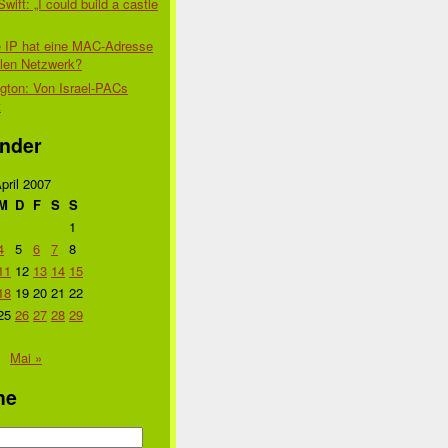
Swift: „I could build a castle
 IP hat eine MAC-Adresse
alen Netzwerk?
gton: Von Israel-PACs
t
nder
pril 2007
M
D
F
S
S
1
4
5
6
7
8
11
12
13
14
15
18
19
20
21
22
25
26
27
28
29
Mai »
he
n