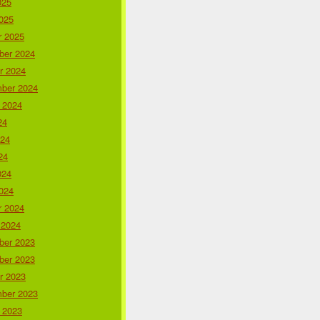
025
025
r 2025
er 2024
r 2024
ber 2024
 2024
24
024
24
024
024
r 2024
 2024
er 2023
er 2023
r 2023
ber 2023
 2023