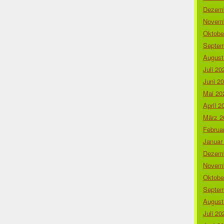
Dezemb
Novemb
Oktobe
Septem
August
Juli 20
Juni 2
Mai 20
April 2
März 2
Februa
Januar
Dezemb
Novemb
Oktobe
Septem
August
Juli 20