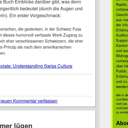
as Buch Einblicke darüber gibt, was denn
Apple)
eigentlich bedeutet (durch die Augen und
mittle
Geschi
rin). Ein erster Vorgeschmack:
aus mei
der Inf
 Menschen, die gedenken, in der Schweiz Fuss
Erfahru
et dieses humorvoll verfasste Werk Zugang zu
Auditor
Suppor
h eher verschlossenen Schweizern, die eher
Kanton
-Prinzip als nach dem amerikanischen
und auc
ben.
Wohnge
vorher
late: Understanding Swiss Culture
über lo
Politik
Erfahru
und zu 
werden
Alle in 
und Mei
neuen Kommentar verfassen
nicht al
und/oder
zu verst
Abo
mer lügen