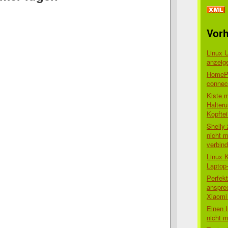
Vorh
Linux 
anzeig
HomePo
connect
Kiste 
Halter
Kopftei
Shelly
nicht m
verbin
Linux 
Laptop
Perfek
anspre
Xiaomi 
Einen I
nicht 