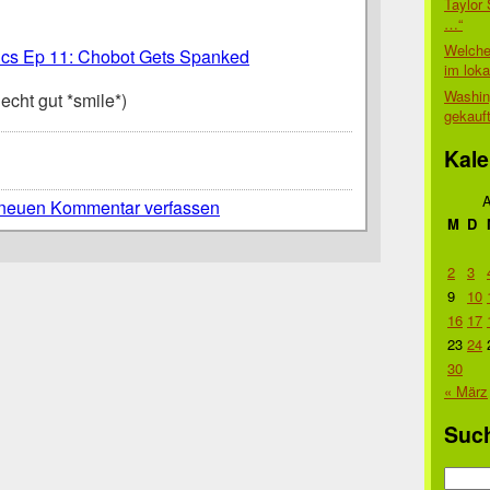
Taylor 
…“
Welche
cs Ep 11: Chobot Gets Spanked
im lok
Washin
cht gut *smile*)
gekauf
Kale
A
neuen Kommentar verfassen
M
D
2
3
9
10
16
17
23
24
30
« März
Suc
Suche