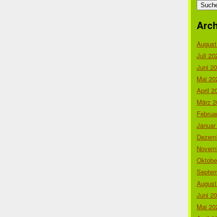
nach:
Arch
August
Juli 20
Juni 2
Mai 20
April 2
März 2
Februa
Januar
Dezemb
Novemb
Oktobe
Septem
August
Juni 2
Mai 20