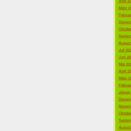
April 2
März 2
Februa
Dezemb
Oktobe
Septem
August
Juli 20
Juni 2
Mai 20
April 2
März 2
Februa
Januar
Dezemb
Novemb
Oktobe
Septem
August