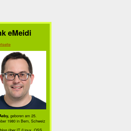
nk eMeidi
rtseite
Aeby,
geboren am 25.
ber 1980 in Bern, Schweiz
blog über IT (Linux, OSS,