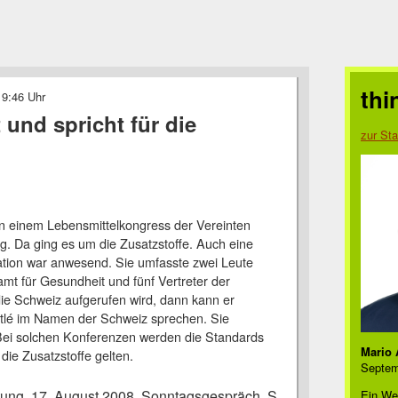
thi
 9:46 Uhr
t und spricht für die
zur Sta
an einem Lebensmittelkongress der Vereinten
g. Da ging es um die Zusatzstoffe. Auch eine
tion war anwesend. Sie umfasste zwei Leute
t für Gesundheit und fünf Vertreter der
die Schweiz aufgerufen wird, dann kann er
stlé im Namen der Schweiz sprechen. Sie
ei solchen Konferenzen werden die Standards
Mario 
r die Zusatzstoffe gelten.
Septem
ung, 17. August 2008, Sonntagsgespräch, S.
Ein We