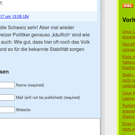
t:
017 um 13:05 Uhr
Vorh
 die Schweiz sehr! Aber mal wieder
Linux 
izer Politiker genauso „käuflich“ sind wie
anzeig
auch. Wie gut, dass hier oft noch das Volk
HomePo
und so für die bekannte Stabilität sorgen
connect
Kiste 
Halter
Kopftei
sen
Shelly
nicht m
Name (required)
verbin
Linux 
Mail (will not be published) (required)
Laptop
Perfek
Website
anspre
Xiaomi 
Einen I
nicht 