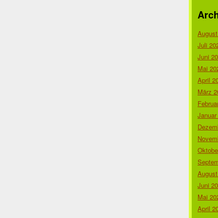
Arch
August
Juli 20
Juni 2
Mai 20
April 2
März 2
Februa
Januar
Dezemb
Novemb
Oktobe
Septem
August
Juni 2
Mai 20
April 2