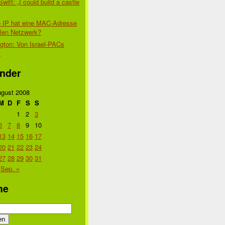
Swift: „I could build a castle
 IP hat eine MAC-Adresse
alen Netzwerk?
gton: Von Israel-PACs
t
nder
gust 2008
M
D
F
S
S
1
2
3
6
7
8
9
10
13
14
15
16
17
20
21
22
23
24
27
28
29
30
31
Sep. »
he
n