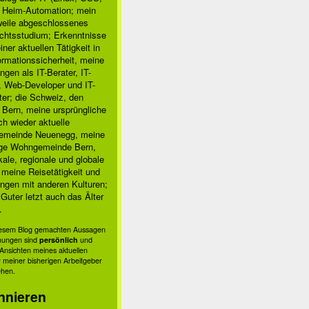
, Heim-Automation; mein
rweile abgeschlossenes
chtsstudium; Erkenntnisse
ner aktuellen Tätigkeit in
ormationssicherheit, meine
ngen als IT-Berater, IT-
, Web-Developer und IT-
ter; die Schweiz, den
 Bern, meine ursprüngliche
h wieder aktuelle
meinde Neuenegg, meine
ige Wohngemeinde Bern,
kale, regionale und globale
; meine Reisetätigkeit und
ngen mit anderen Kulturen;
Guter letzt auch das Älter
.
diesem Blog gemachten Aussagen
nungen sind
persönlich
und
s Ansichten meines aktuellen
 meiner bisherigen Arbeitgeber
ehen.
nnieren