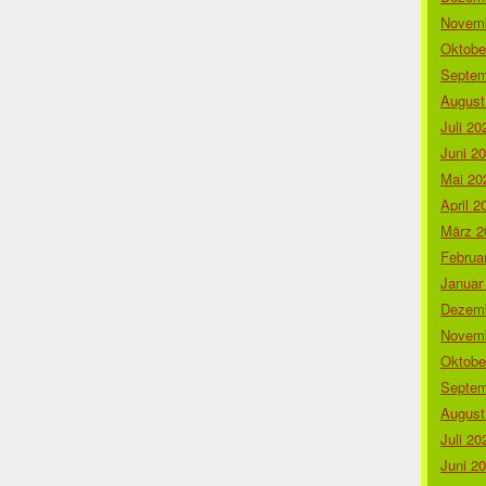
Novemb
Oktobe
Septem
August
Juli 20
Juni 2
Mai 20
April 2
März 2
Februa
Januar
Dezemb
Novemb
Oktobe
Septem
August
Juli 20
Juni 2