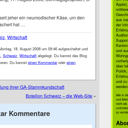
Apple)
mittle
Geschi
seit jeher ein neumodischer Käse, um den
aus mei
schert hat …
der Inf
Erfahru
Auditor
iz
,
Wirtschaft
Suppor
Kanton
Montag, 18. August 2008 um 09:46 aufgeschaltet und
und auc
k
,
Schweiz
,
Wirtschaft
abgelegt. Du kannst das Blog
Wohnge
vorher
eren. Du kannst
einen Kommentar
oder
einen
über lo
Politik
Erfahru
und zu 
lung ihrer GA-Stammkundschaft
werden
Botellon Schweiz – die Web-Site
»
Alle in 
und Mei
nicht al
und/oder
ar Kommentare
zu verst
Abo