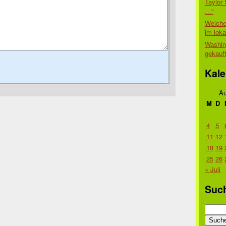
Taylor 
…“
Welche
im lok
Washin
gekauf
Kale
Au
M
D
4
5
11
12
18
19
25
26
« Juli
Suc
Suche
nach: