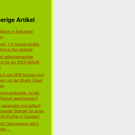
erige Artikel
Uptime in Sekunden
en
d: „I’m having trouble
ing to the Internet“
mit selbstgemachter
ung für ein IKEA MALM
l
 2.5 und 3EM können sich
ehr mit der Shelly Cloud
den
Kommandozeile: Ist der
-Deckel geschlossen?
t passender und optisch
chender Ständer für einen
Air Purifier 4 Compact
nit7 Nameserver gibt’s
mehr …