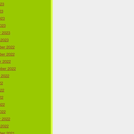
023
23
023
023
r 2023
 2023
er 2022
er 2022
r 2022
ber 2022
 2022
22
022
22
022
022
r 2022
 2022
er 2021