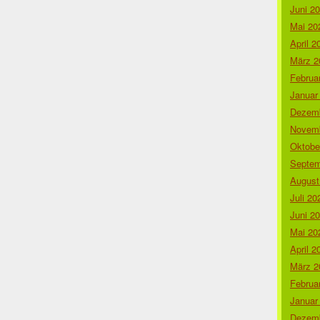
Juni 2
Mai 20
April 2
März 2
Februa
Januar
Dezemb
Novemb
Oktobe
Septem
August
Juli 20
Juni 2
Mai 20
April 2
März 2
Februa
Januar
Dezemb