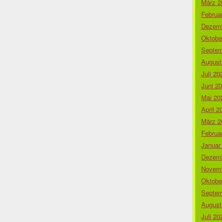
März 2
Februa
Dezemb
Oktobe
Septem
August
Juli 20
Juni 2
Mai 20
April 2
März 2
Februa
Januar
Dezemb
Novemb
Oktobe
Septem
August
Juli 20