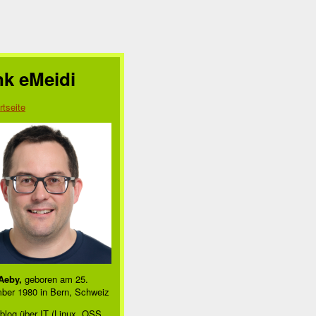
nk eMeidi
rtseite
Aeby,
geboren am 25.
ber 1980 in Bern, Schweiz
blog über IT (Linux, OSS,