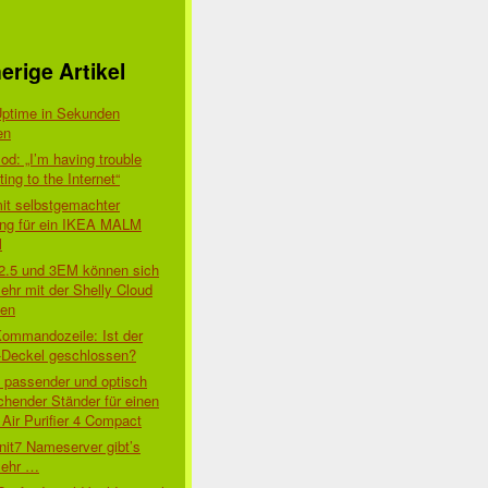
erige Artikel
Uptime in Sekunden
en
d: „I’m having trouble
ing to the Internet“
mit selbstgemachter
ung für ein IKEA MALM
l
 2.5 und 3EM können sich
ehr mit der Shelly Cloud
den
Kommandozeile: Ist der
-Deckel geschlossen?
t passender und optisch
chender Ständer für einen
Air Purifier 4 Compact
nit7 Nameserver gibt’s
mehr …