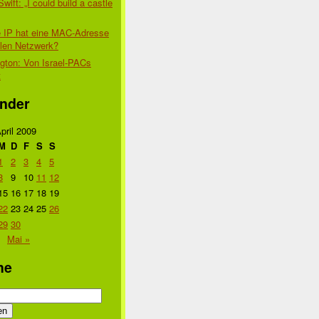
Swift: „I could build a castle
 IP hat eine MAC-Adresse
alen Netzwerk?
gton: Von Israel-PACs
t
nder
pril 2009
M
D
F
S
S
1
2
3
4
5
8
9
10
11
12
15
16
17
18
19
22
23
24
25
26
29
30
Mai »
he
n