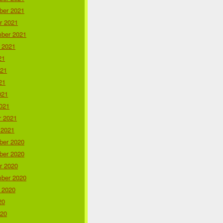
er 2021
r 2021
ber 2021
 2021
21
021
21
021
021
r 2021
 2021
er 2020
er 2020
r 2020
ber 2020
 2020
20
020