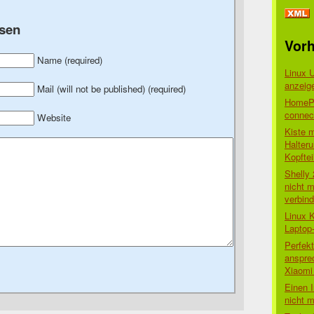
sen
Vorh
Name (required)
Linux 
anzeig
Mail (will not be published) (required)
HomePo
connect
Website
Kiste 
Halter
Kopftei
Shelly
nicht m
verbin
Linux 
Laptop
Perfek
anspre
Xiaomi 
Einen I
nicht 