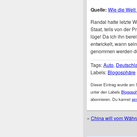
Quelle:
Wie die Welt
Randal hatte letzte 
Staat, teils von der P
lüge! Da ich ihn bere
entwickelt, wann sei
genommen werden dür
Tags:
Auto
,
Deutschl
Labels:
Blogosphäre
Dieser Eintrag wurde am S
unter den Labels
Blogosp
abonnieren. Du kannst
ei
«
China will vom Währu