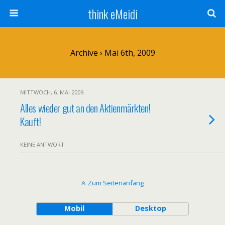
think eMeidi
Archive › Mai 6th, 2009
MITTWOCH, 6. MAI 2009
Alles wieder gut an den Aktienmärkten!
Kauft!
KEINE ANTWORT
Zum Seitenanfang
Mobil
Desktop