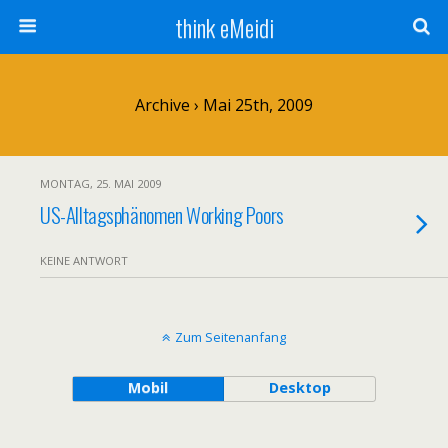
think eMeidi
Archive › Mai 25th, 2009
MONTAG, 25. MAI 2009
US-Alltagsphänomen Working Poors
KEINE ANTWORT
Zum Seitenanfang
Mobil
Desktop