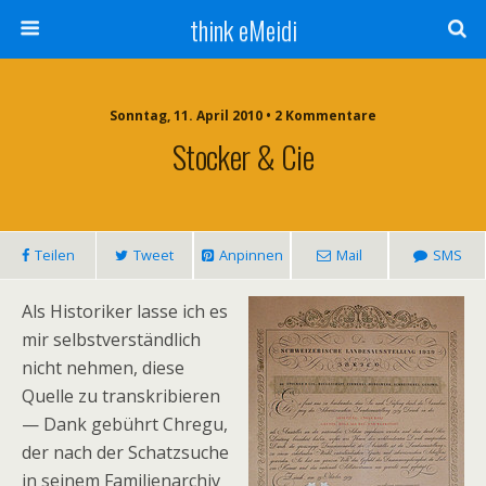
think eMeidi
Sonntag, 11. April 2010 • 2 Kommentare
Stocker & Cie
Teilen
Tweet
Anpinnen
Mail
SMS
Als Historiker lasse ich es
mir selbstverständlich
nicht nehmen, diese
Quelle zu transkribieren
— Dank gebührt Chregu,
der nach der Schatzsuche
in seinem Familienarchiv