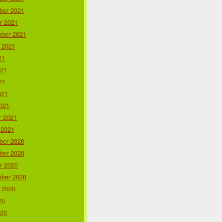
er 2021
r 2021
ber 2021
 2021
21
021
21
021
021
r 2021
 2021
er 2020
er 2020
r 2020
ber 2020
 2020
20
020