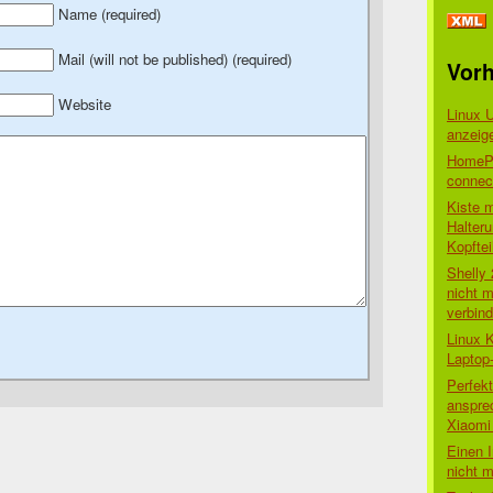
Name (required)
Mail (will not be published) (required)
Vorh
Website
Linux 
anzeig
HomePo
connect
Kiste 
Halter
Kopftei
Shelly
nicht m
verbin
Linux 
Laptop
Perfek
anspre
Xiaomi 
Einen I
nicht 