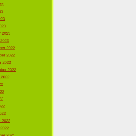
023
23
023
023
r 2023
 2023
er 2022
er 2022
r 2022
ber 2022
 2022
22
022
22
022
022
r 2022
 2022
er 2021