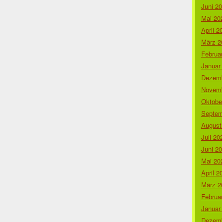
Juni 2
Mai 20
April 2
März 2
Februa
Januar
Dezemb
Novemb
Oktobe
Septem
August
Juli 20
Juni 2
Mai 20
April 2
März 2
Februa
Januar
Dezemb