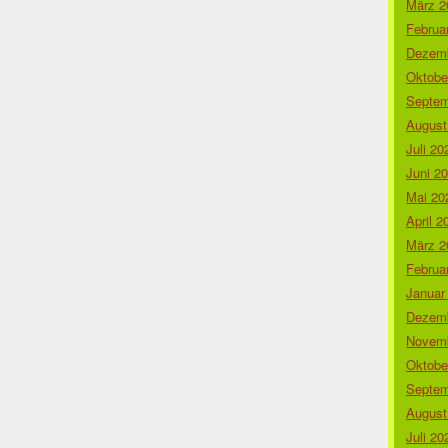
März 2
Februa
Dezemb
Oktobe
Septem
August
Juli 20
Juni 2
Mai 20
April 2
März 2
Februa
Januar
Dezemb
Novemb
Oktobe
Septem
August
Juli 20