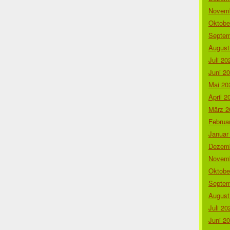
Novemb
Oktobe
Septem
August
Juli 20
Juni 2
Mai 20
April 2
März 2
Februa
Januar
Dezemb
Novemb
Oktobe
Septem
August
Juli 20
Juni 2