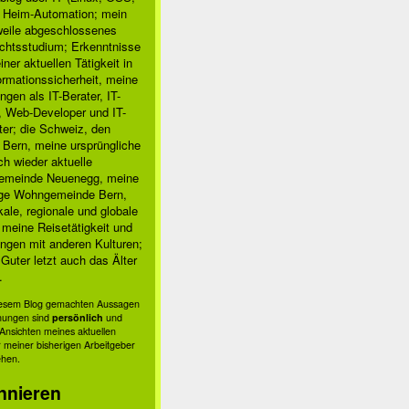
, Heim-Automation; mein
rweile abgeschlossenes
chtsstudium; Erkenntnisse
ner aktuellen Tätigkeit in
ormationssicherheit, meine
ngen als IT-Berater, IT-
, Web-Developer und IT-
ter; die Schweiz, den
 Bern, meine ursprüngliche
h wieder aktuelle
meinde Neuenegg, meine
ige Wohngemeinde Bern,
kale, regionale und globale
; meine Reisetätigkeit und
ngen mit anderen Kulturen;
Guter letzt auch das Älter
.
diesem Blog gemachten Aussagen
nungen sind
persönlich
und
s Ansichten meines aktuellen
 meiner bisherigen Arbeitgeber
ehen.
nnieren