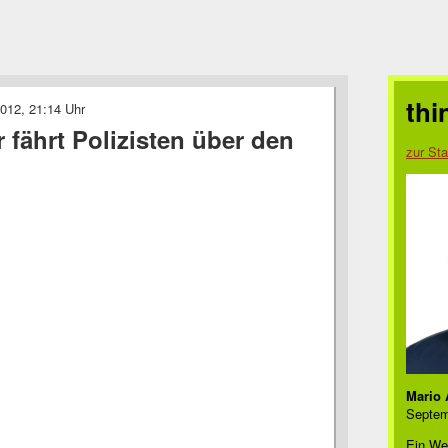
thi
012, 21:14 Uhr
r fährt Polizisten über den
zur Sta
Mario 
Septem
Ein We