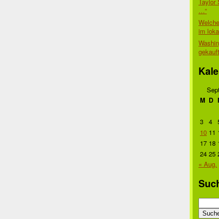
Taylor 
…“
Welche
im lok
Washin
gekauf
Kale
Sep
M
D
3
4
10
11
17
18
24
25
« Aug.
Suc
Suche
nach: