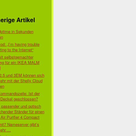
erige Artikel
Uptime in Sekunden
en
d: „I’m having trouble
ing to the Internet“
mit selbstgemachter
ung für ein IKEA MALM
l
 2.5 und 3EM können sich
ehr mit der Shelly Cloud
den
Kommandozeile: Ist der
-Deckel geschlossen?
t passender und optisch
chender Ständer für einen
Air Purifier 4 Compact
nit7 Nameserver gibt’s
mehr …