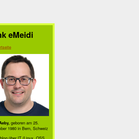
nk eMeidi
rtseite
Aeby,
geboren am 25.
ber 1980 in Bern, Schweiz
blog über IT (Linux, OSS,