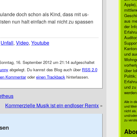
Apple)
mittle
zulande doch schon als Kind, dass mit us-
Geschi
isten nun halt einfach mal nicht zu spassen
aus mei
der Inf
Erfahru
Auditor
,
Unfall
,
Video
,
Youtube
Suppor
Kanton
und auc
Wohnge
Sonntag, 16. September 2012 um 21:14 aufgeschaltet
vorher
unny
abgelegt. Du kannst das Blog auch über
RSS 2.0
über lo
Politik
nen Kommentar
oder
einen Trackback
hinterlassen.
Erfahru
und zu 
werden
metheus
Alle in 
Kommerzielle Musik ist ein endloser Remix
»
und Mei
nicht al
und/oder
zu verst
sen
Abo