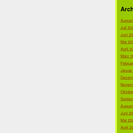
Arch
August
Juli 20
Juni 2
Mai 20
April 2
März 2
Februa
Januar
Dezemb
Novemb
Oktobe
Septem
August
Juni 2
Mai 20
April 2