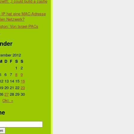
Swift: „I could build a castle
 IP hat eine MAC-Adresse
alen Netzwerk?
gton: Von Israel-PACs
t
nder
tember 2012
M
D
F
S
S
1
2
5
6
7
8
9
12
13
14
15
16
19
20
21
22
23
26
27
28
29
30
Okt. »
he
n