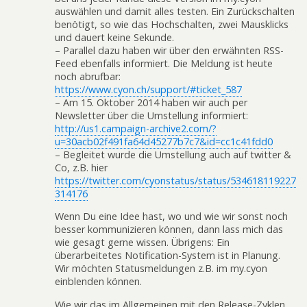
auswählen und damit alles testen. Ein Zurückschalten
benötigt, so wie das Hochschalten, zwei Mausklicks
und dauert keine Sekunde.
– Parallel dazu haben wir über den erwähnten RSS-
Feed ebenfalls informiert. Die Meldung ist heute
noch abrufbar:
https://www.cyon.ch/support/#ticket_587
– Am 15. Oktober 2014 haben wir auch per
Newsletter über die Umstellung informiert:
http://us1.campaign-archive2.com/?
u=30acb02f491fa64d45277b7c7&id=cc1c41fdd0
– Begleitet wurde die Umstellung auch auf twitter &
Co, z.B. hier
https://twitter.com/cyonstatus/status/534618119227
314176
Wenn Du eine Idee hast, wo und wie wir sonst noch
besser kommunizieren können, dann lass mich das
wie gesagt gerne wissen. Übrigens: Ein
überarbeitetes Notification-System ist in Planung.
Wir möchten Statusmeldungen z.B. im my.cyon
einblenden können.
Wie wir das im Allgemeinen mit den Release-Zyklen