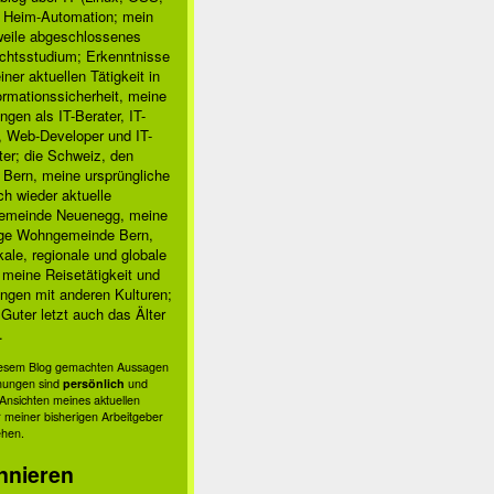
, Heim-Automation; mein
rweile abgeschlossenes
chtsstudium; Erkenntnisse
ner aktuellen Tätigkeit in
ormationssicherheit, meine
ngen als IT-Berater, IT-
, Web-Developer und IT-
ter; die Schweiz, den
 Bern, meine ursprüngliche
h wieder aktuelle
meinde Neuenegg, meine
ige Wohngemeinde Bern,
kale, regionale und globale
; meine Reisetätigkeit und
ngen mit anderen Kulturen;
Guter letzt auch das Älter
.
diesem Blog gemachten Aussagen
nungen sind
persönlich
und
s Ansichten meines aktuellen
 meiner bisherigen Arbeitgeber
ehen.
nnieren