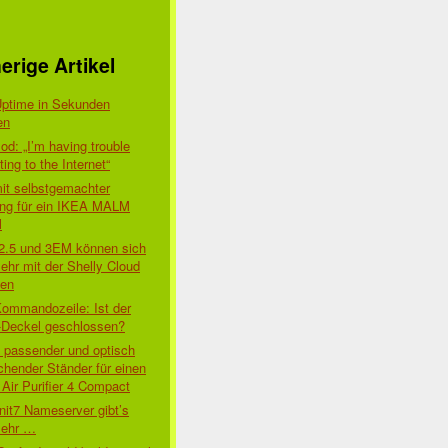
erige Artikel
Uptime in Sekunden
en
d: „I’m having trouble
ing to the Internet“
mit selbstgemachter
ung für ein IKEA MALM
l
 2.5 und 3EM können sich
ehr mit der Shelly Cloud
den
Kommandozeile: Ist der
-Deckel geschlossen?
t passender und optisch
chender Ständer für einen
Air Purifier 4 Compact
nit7 Nameserver gibt’s
mehr …