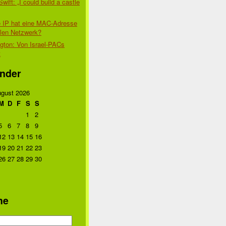
Swift: „I could build a castle
 IP hat eine MAC-Adresse
alen Netzwerk?
gton: Von Israel-PACs
t
nder
gust 2026
M
D
F
S
S
1
2
5
6
7
8
9
12
13
14
15
16
19
20
21
22
23
26
27
28
29
30
he
n