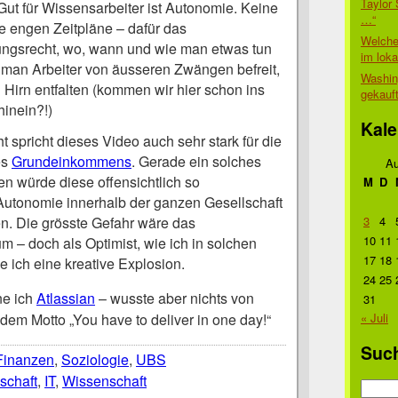
Taylor 
Gut für Wissensarbeiter ist Autonomie. Keine
…“
e engen Zeitpläne – dafür das
Welche
ngsrecht, wo, wann und wie man etwas tun
im lok
m man Arbeiter von äusseren Zwängen befreit,
Washin
 Hirn entfalten (kommen wir hier schon ins
gekauf
hinein?!)
Kale
t spricht dieses Video auch sehr stark für die
es
Grundeinkommens
. Gerade ein solches
Au
 würde diese offensichtlich so
M
D
Autonomie innerhalb der ganzen Gesellschaft
en. Die grösste Gefahr wäre das
3
4
10
11
 – doch als Optimist, wie ich in solchen
17
18
e ich eine kreative Explosion.
24
25
ne ich
Atlassian
– wusste aber nichts von
31
dem Motto „You have to deliver in one day!“
« Juli
Suc
Finanzen
,
Soziologie
,
UBS
schaft
,
IT
,
Wissenschaft
Suche