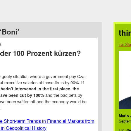
‘Boni’
thi
9
zur Sta
der 100 Prozent kürzen?
 goofy situation where a government pay Czar
cut executive salaries at those firms by 90%.
If
adn’t intervened in the first place, the
and the bad bets by
have been cut by 100%
ave been written off and the economy would be
.
Mario 
e Short-term Trends in Financial Markets from
Septem
in Geopolitical History
Ein We