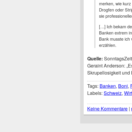
merken, wie kurz d
Drogfen oder Stri
sie professionell
[…] Ich bekam de
Banken extrem inef
Bank musste ich 
erzählen.
Quelle:
SonntagsZeit
Geraint Anderson: „E
Skrupellosigkeit und B
Tags:
Banken
,
Boni
,
Labels:
Schweiz
,
Wir
Keine Kommentare
|