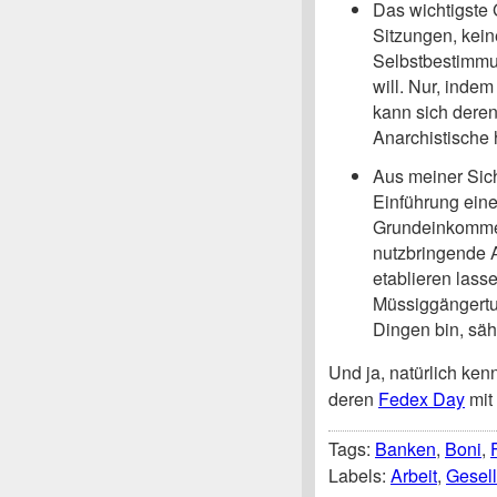
Das wichtigste 
Sitzungen, kein
Selbstbestimmu
will. Nur, inde
kann sich deren
Anarchistische 
Aus meiner Sich
Einführung ein
Grundeinkommen
nutzbringende 
etablieren lass
Müssiggängertum
Dingen bin, säh
Und ja, natürlich ken
deren
Fedex Day
mit 
Tags:
Banken
,
Boni
,
Labels:
Arbeit
,
Gesell