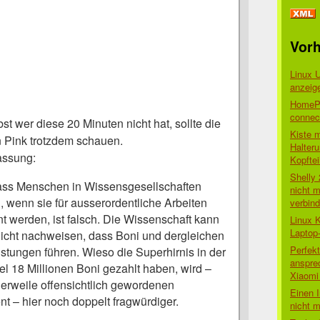
Vorh
Linux 
anzeig
HomePo
connect
st wer diese 20 Minuten nicht hat, sollte die
Kiste 
 Pink trotzdem schauen.
Halter
assung:
Kopftei
Shelly
ass Menschen in Wissensgesellschaften
nicht m
d, wenn sie für ausserordentliche Arbeiten
verbin
nt werden, ist falsch. Die Wissenschaft kann
Linux 
Laptop
nicht nachweisen, dass Boni und dergleichen
Perfek
stungen führen. Wieso die Superhirnis in der
anspre
 18 Millionen Boni gezahlt haben, wird –
Xiaomi 
erweile offensichtlich gewordenen
Einen I
 – hier noch doppelt fragwürdiger.
nicht 