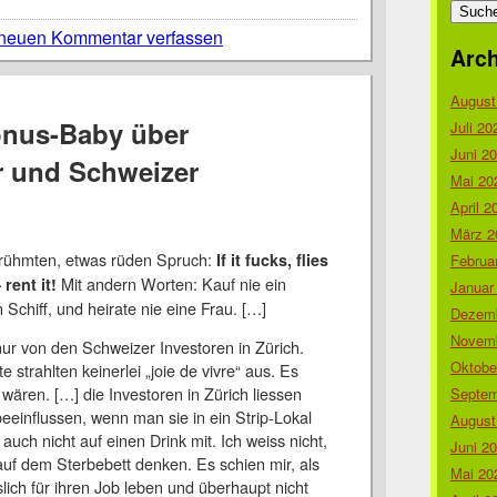
nach:
neuen Kommentar verfassen
Arch
August
onus-Baby über
Juli 20
Juni 2
 und Schweizer
Mai 20
April 2
März 2
erühmten, etwas rüden Spruch:
If it fucks, flies
Februa
Mit andern Worten: Kauf nie ein
 rent it!
Januar
 Schiff, und heirate nie eine Frau. […]
Dezemb
Novemb
nur von den Schweizer Investoren in Zürich.
Oktobe
e strahlten keinerlei „joie de vivre“ aus. Es
t wären. […] die Investoren in Zürich liessen
Septem
beeinflussen, wenn man sie in ein Strip-Lokal
August
auch nicht auf einen Drink mit. Ich weiss nicht,
Juni 2
uf dem Sterbebett denken. Es schien mir, als
Mai 20
slich für ihren Job leben und überhaupt nicht