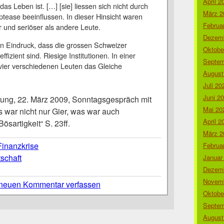
April 2
as Leben ist. […] [sie] liessen sich nicht durch
März 2
ptease beeinflussen. In dieser Hinsicht waren
Februa
er und seriöser als andere Leute.
Dezemb
n Eindruck, dass die grossen Schweizer
Oktobe
fizient sind. Riesige Institutionen. In einer
Septem
vier verschiedenen Leuten das Gleiche
August
Juli 20
Juni 2
ung, 22. März 2009, Sonntagsgespräch mit
Mai 20
s war nicht nur Gier, was war auch
April 2
ösartigkeit“ S. 23ff.
März 2
Finanzkrise
Februa
tschaft
Januar
Dezemb
Novemb
neuen Kommentar verfassen
Oktobe
Septem
August