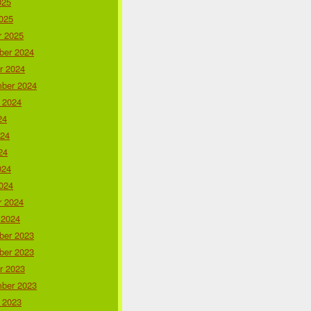
025
025
r 2025
er 2024
r 2024
ber 2024
 2024
24
024
24
024
024
r 2024
 2024
er 2023
er 2023
r 2023
ber 2023
 2023