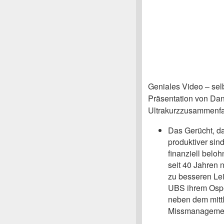
Geniales Video – selb
Präsentation von Dan
Ultrakurzzusammenf
Das Gerücht, d
produktiver sin
finanziell beloh
seit 40 Jahren 
zu besseren Lei
UBS ihrem Ospel
neben dem mittl
Missmanagement