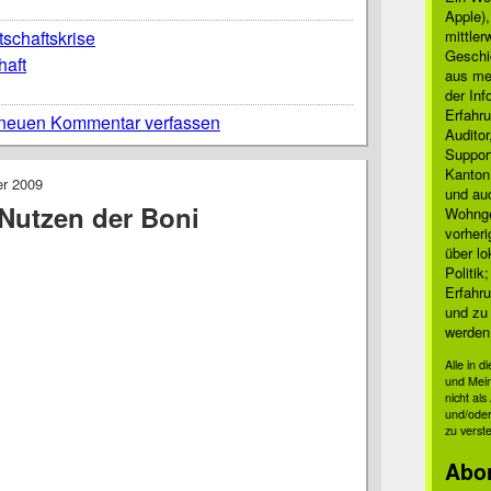
Apple)
tschaftskrise
mittle
Geschi
haft
aus mei
der Inf
Erfahru
neuen Kommentar verfassen
Auditor
Suppor
Kanton
er 2009
und auc
Nutzen der Boni
Wohnge
vorher
über lo
Politik
Erfahru
und zu 
werden
Alle in 
und Mei
nicht al
und/oder
zu verst
Abo