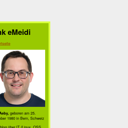
nk eMeidi
rtseite
Aeby,
geboren am 25.
ber 1980 in Bern, Schweiz
blog über IT (Linux, OSS,