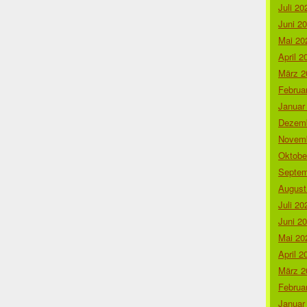
Juli 20
Juni 2
Mai 20
April 2
März 2
Februa
Januar
Dezemb
Novemb
Oktobe
Septem
August
Juli 20
Juni 2
Mai 20
April 2
März 2
Februa
Januar