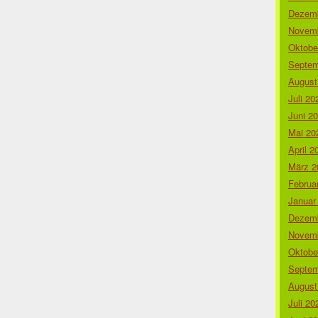
Dezemb
Novemb
Oktobe
Septem
August
Juli 20
Juni 2
Mai 20
April 2
März 2
Februa
Januar
Dezemb
Novemb
Oktobe
Septem
August
Juli 20