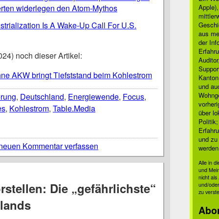
ten widerlegen den Atom-Mythos
Apple)
mittle
rialization Is A Wake-Up Call For U.S.
Geschi
aus mei
der Inf
Erfahru
24) noch dieser Artikel:
Auditor
Suppor
hne AKW bringt Tiefststand beim Kohlestrom
Kanton
und auc
Wohnge
erung
,
Deutschland
,
Energiewende
,
Focus
,
vorher
es
,
Kohlestrom
,
Table.Media
über lo
Politik
Erfahru
und zu 
neuen Kommentar verfassen
werden
Alle in 
und Mei
nicht al
rstellen: Die „gefährlichste“
und/oder
zu verst
lands
Abo