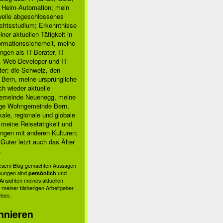
, Heim-Automation; mein
rweile abgeschlossenes
chtsstudium; Erkenntnisse
ner aktuellen Tätigkeit in
ormationssicherheit, meine
ngen als IT-Berater, IT-
, Web-Developer und IT-
ter; die Schweiz, den
 Bern, meine ursprüngliche
h wieder aktuelle
meinde Neuenegg, meine
ige Wohngemeinde Bern,
kale, regionale und globale
; meine Reisetätigkeit und
ngen mit anderen Kulturen;
Guter letzt auch das Älter
.
diesem Blog gemachten Aussagen
nungen sind
persönlich
und
s Ansichten meines aktuellen
 meiner bisherigen Arbeitgeber
ehen.
nnieren