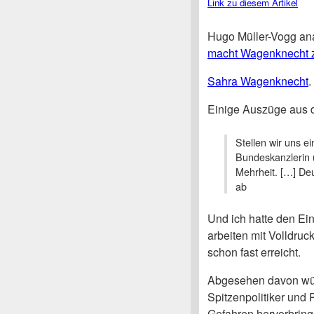
Link zu diesem Artikel
Hugo Müller-Vogg an
macht Wagenknecht z
Sahra Wagenknecht
.
Einige Auszüge aus d
Stellen wir uns 
Bundeskanzlerin u
Mehrheit. […] Deut
ab
Und ich hatte den Ein
arbeiten mit Volldruc
schon fast erreicht.
Abgesehen davon wür
Spitzenpolitiker und 
Gefahren hervorbring