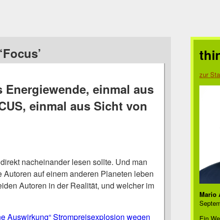
‘Focus’
thi
zur Sta
 Energiewende, einmal aus
CUS, einmal aus Sicht von
 direkt nacheinander lesen sollte. Und man
die Autoren auf einem anderen Planeten leben
iden Autoren in der Realität, und welcher im
Mario 
Septem
ne Auswirkung“ Strompreisexplosion wegen
Ein We