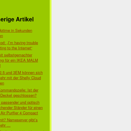
erige Artikel
Uptime in Sekunden
en
d: „I’m having trouble
ing to the Internet“
mit selbstgemachter
ung für ein IKEA MALM
l
 2.5 und 3EM können sich
ehr mit der Shelly Cloud
den
Kommandozeile: Ist der
-Deckel geschlossen?
t passender und optisch
chender Ständer für einen
Air Purifier 4 Compact
nit7 Nameserver gibt’s
mehr …