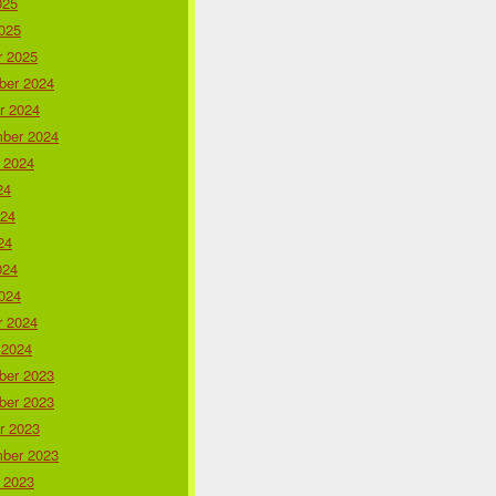
025
025
r 2025
er 2024
r 2024
ber 2024
 2024
24
024
24
024
024
r 2024
 2024
er 2023
er 2023
r 2023
ber 2023
 2023