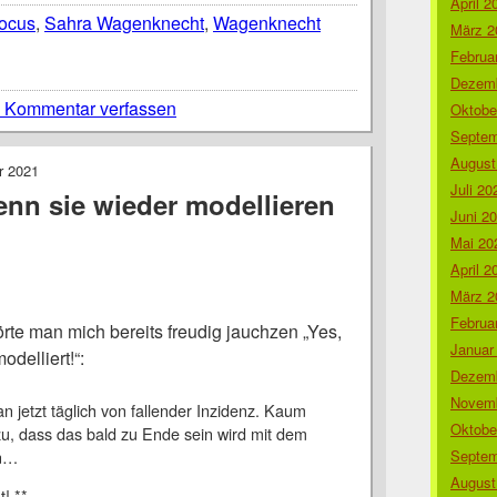
April 2
ocus
,
Sahra Wagenknecht
,
Wagenknecht
März 2
Februa
Dezemb
 Kommentar verfassen
Oktobe
Septem
August
r 2021
Juli 20
nn sie wieder modellieren
Juni 2
Mai 20
April 2
März 2
Februa
rte man mich bereits freudig jauchzen „Yes,
Januar
delliert!“:
Dezemb
Novemb
an jetzt täglich von fallender Inzidenz. Kaum
Oktobe
zu, dass das bald zu Ende sein wird mit dem
Septem
nn…
August
! **