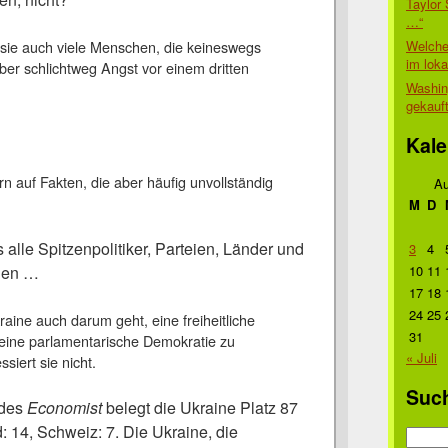
Taylor 
…“
Welche
 sie auch viele Menschen, die keineswegs
im lok
 aber schlichtweg Angst vor einem dritten
Washin
gekauf
Kale
rn auf Fakten, die aber häufig unvollständig
Au
M
D
s alle Spitzenpolitiker, Parteien, Länder und
3
4
den …
10
11
17
18
24
25
raine auch darum geht, eine freiheitliche
31
 eine parlamentarische Demokratie zu
« Juli
ssiert sie nicht.
Suc
des
Economist
belegt die Ukraine Platz 87
 14, Schweiz: 7. Die Ukraine, die
Suche