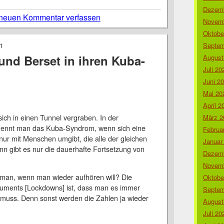
Dezemb
neuen Kommentar verfassen
Novemb
Oktobe
1
Septem
und Berset in ihren Kuba-
August
Juli 20
Juni 2
Mai 20
April 2
sich in einen Tunnel vergraben. In der
März 2
nennt man das Kuba-Syndrom, wenn sich eine
Februa
ur mit Menschen umgibt, die alle der gleichen
Januar
n gibt es nur die dauerhafte Fortsetzung von
Dezemb
Novemb
man, wenn man wieder aufhören will? Die
Oktobe
truments [Lockdowns] ist, dass man es immer
Septem
muss. Denn sonst werden die Zahlen ja wieder
August
Juli 20