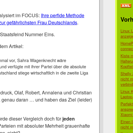
alysiert im FOCUS:
Ihre perfide Methode
Vorh
ur gefährlichsten Frau Deutschlands
.
Linux 
 Staatsfeind Nummer Eins.
anzeig
HomePo
em Artikel:
connect
Kiste 
einmal vor, Sahra Wagenknecht wäre
Halter
nd verfügte mit ihrer Partei über die absolute
Kopftei
schland stiege wirtschaftlich in die zweite Liga
Shelly
nicht m
verbin
Linux 
druck, Olaf, Robert, Annalena und Christian
Laptop
k genau daran … und haben das Ziel (leider)
Perfek
anspre
Xiaomi 
de dieser Vergleich doch für
jeden
Einen I
Parteien mit absoluter Mehrheit grauenhafte
nicht 
en, nicht?