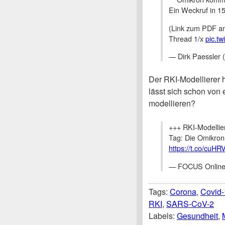
Ein Weckruf in 1
(Link zum PDF a
Thread 1/x
pic.t
— Dirk Paessler
Der RKI-Modellierer h
lässt sich schon von
modellieren?
+++ RKI-Modellier
Tag: Die Omikron
https://t.co/cuHR
— FOCUS Online
Tags:
Corona
,
Covid-
RKI
,
SARS-CoV-2
Labels:
Gesundheit
,