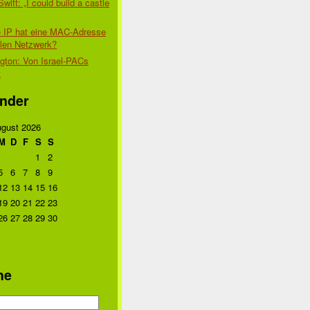
Swift: „I could build a castle
 IP hat eine MAC-Adresse
alen Netzwerk?
gton: Von Israel-PACs
t
nder
gust 2026
M
D
F
S
S
1
2
5
6
7
8
9
12
13
14
15
16
19
20
21
22
23
26
27
28
29
30
he
n