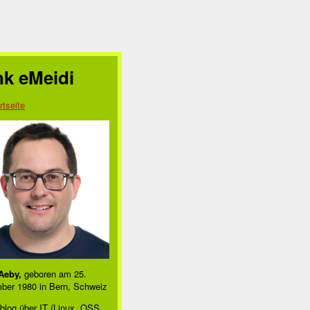
nk eMeidi
rtseite
Aeby,
geboren am 25.
ber 1980 in Bern, Schweiz
blog über IT (Linux, OSS,