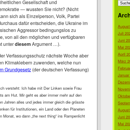
nach:
eiheitlichen Gesellschaft und
mokratie — wussten Sie nicht? (Nicht
Arch
nn sich als Einzelperson, Volk, Partei
urchaus dafür entscheiden, die Ukraine im
August
sischen Aggressor bedingungslos zu
Juli 20
tte, von all den möglichen und verfügbaren
Juni 2
ht unter
diesem
Argument …).
Mai 20
April 2
h der Verfassungsschutz nächste Woche aber
März 2
den Klimaklebern zuwenden, welche nun
Februa
m Grundgesetz
(der deutschen Verfassung)
Januar
Dezemb
ch versteht: Ich habe mit Der Linken sowie Frau
Novemb
ts am Hut. Mir geht es aber immer mehr auf den
Oktobe
en Jahren alles und jedes immer gleich die grösste
Septem
ken für Institutionen, ein Land oder den Planeten
August
en Monat, wo dann „the next thing“ ins Rampenlicht
Juni 2
Mai 20