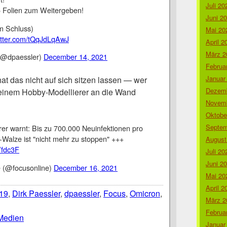
Juli 20
5 Folien zum Weitergeben!
Juni 2
m Schluss)
Mai 20
witter.com/tQqJdLqAwJ
April 2
März 2
 (@dpaessler)
December 14, 2021
Februa
Januar
at das nicht auf sich sitzen lassen — wer
Dezemb
 einem Hobby-Modellierer an die Wand
Novemb
Oktobe
Septem
er warnt: Bis zu 700.000 Neuinfektionen pro
-Walze ist "nicht mehr zu stoppen" +++
August
Vfdc3F
Juli 20
Juni 2
 (@focusonline)
December 16, 2021
Mai 20
April 2
19
,
Dirk Paessler
,
dpaessler
,
Focus
,
Omicron
,
März 2
Februa
Medien
Januar