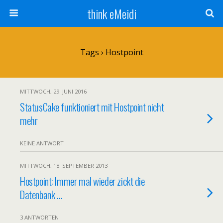
think eMeidi
Tags › Hostpoint
MITTWOCH, 29. JUNI 2016
StatusCake funktioniert mit Hostpoint nicht
mehr
KEINE ANTWORT
MITTWOCH, 18. SEPTEMBER 2013
Hostpoint: Immer mal wieder zickt die
Datenbank …
3 ANTWORTEN