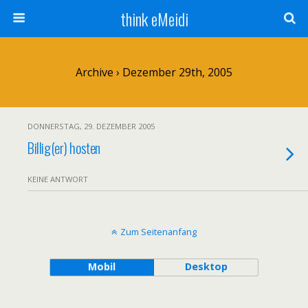
think eMeidi
Archive › Dezember 29th, 2005
DONNERSTAG, 29. DEZEMBER 2005
Billig(er) hosten
KEINE ANTWORT
Zum Seitenanfang
Mobil
Desktop