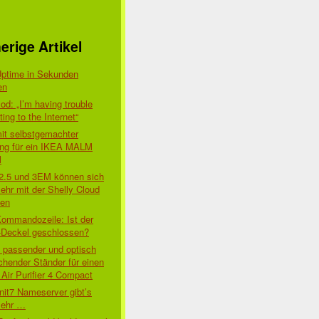
erige Artikel
Uptime in Sekunden
en
d: „I’m having trouble
ing to the Internet“
mit selbstgemachter
ung für ein IKEA MALM
l
 2.5 und 3EM können sich
ehr mit der Shelly Cloud
den
Kommandozeile: Ist der
-Deckel geschlossen?
t passender und optisch
chender Ständer für einen
Air Purifier 4 Compact
nit7 Nameserver gibt’s
mehr …