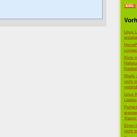
Vorh
Linux 
anzeig
HomePo
connect
Kiste 
Halter
Kopftei
Shelly
nicht m
verbin
Linux 
Laptop
Perfek
anspre
Xiaomi 
Einen I
nicht 