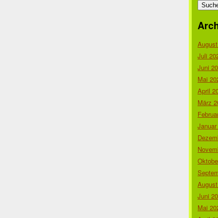
nach:
Arch
August
Juli 20
Juni 2
Mai 20
April 2
März 2
Februa
Januar
Dezemb
Novemb
Oktobe
Septem
August
Juni 2
Mai 20