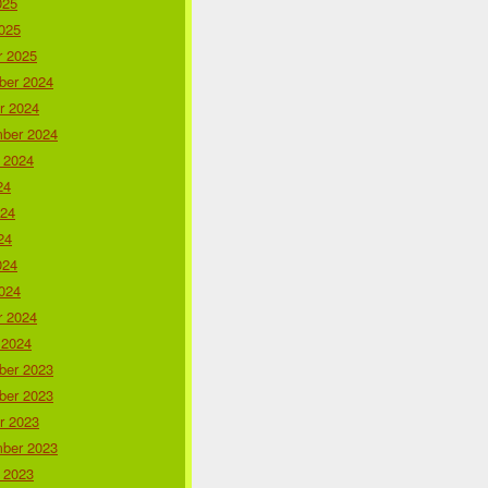
025
025
r 2025
er 2024
r 2024
ber 2024
 2024
24
024
24
024
024
r 2024
 2024
er 2023
er 2023
r 2023
ber 2023
 2023