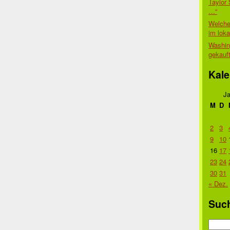
Taylor 
…“
Welche
im lok
Washin
gekauf
Kale
Ja
M
D
2
3
9
10
16
17
23
24
30
31
« Dez.
Suc
Suche