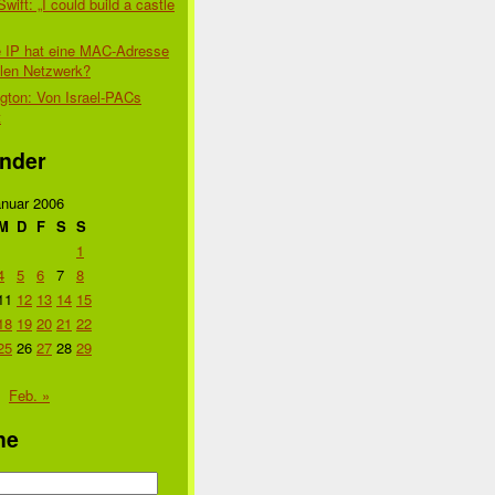
Swift: „I could build a castle
 IP hat eine MAC-Adresse
alen Netzwerk?
gton: Von Israel-PACs
t
nder
nuar 2006
M
D
F
S
S
1
4
5
6
7
8
11
12
13
14
15
18
19
20
21
22
25
26
27
28
29
Feb. »
he
n