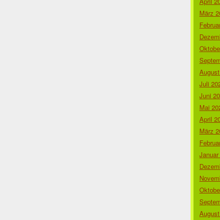
April 2
März 2
Februa
Dezemb
Oktobe
Septem
August
Juli 20
Juni 2
Mai 20
April 2
März 2
Februa
Januar
Dezemb
Novemb
Oktobe
Septem
August