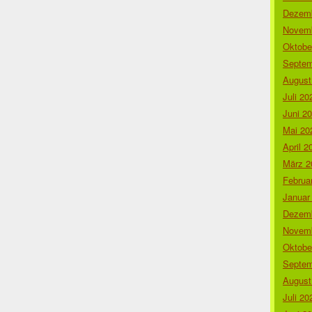
Dezemb
Novemb
Oktobe
Septem
August
Juli 20
Juni 2
Mai 20
April 2
März 2
Februa
Januar
Dezemb
Novemb
Oktobe
Septem
August
Juli 20