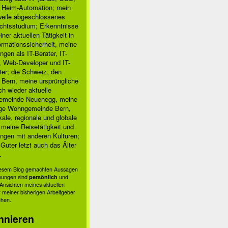
, Heim-Automation; mein
rweile abgeschlossenes
chtsstudium; Erkenntnisse
ner aktuellen Tätigkeit in
ormationssicherheit, meine
ngen als IT-Berater, IT-
, Web-Developer und IT-
ter; die Schweiz, den
 Bern, meine ursprüngliche
h wieder aktuelle
meinde Neuenegg, meine
ige Wohngemeinde Bern,
kale, regionale und globale
; meine Reisetätigkeit und
ngen mit anderen Kulturen;
Guter letzt auch das Älter
.
diesem Blog gemachten Aussagen
nungen sind
persönlich
und
s Ansichten meines aktuellen
 meiner bisherigen Arbeitgeber
ehen.
nnieren