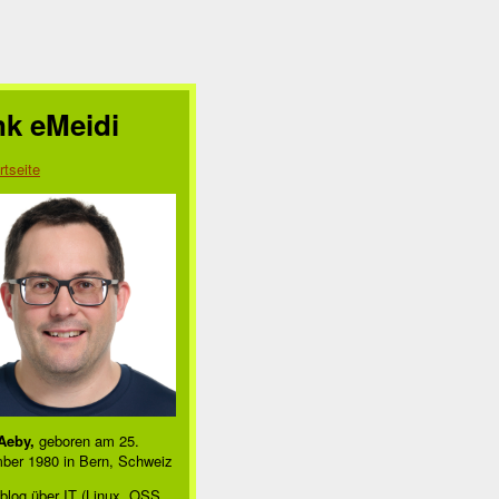
nk eMeidi
rtseite
Aeby,
geboren am 25.
ber 1980 in Bern, Schweiz
blog über IT (Linux, OSS,