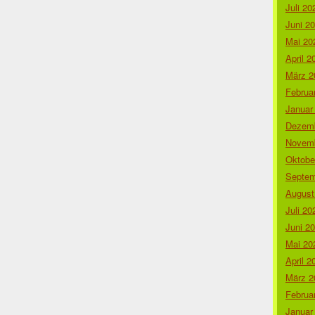
Juli 20
Juni 2
Mai 20
April 2
März 2
Februa
Januar
Dezemb
Novemb
Oktobe
Septem
August
Juli 20
Juni 2
Mai 20
April 2
März 2
Februa
Januar