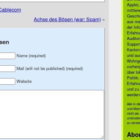
Apple)
 Cablecom
mittle
Geschi
Achse des Bösen (war: Spam)
»
aus mei
der Inf
Erfahru
Auditor
sen
Suppor
Kanton
und auc
Name (required)
Wohnge
vorher
Mail (will not be published) (required)
über lo
Politik
Website
Erfahru
und zu 
werden
Alle in 
und Mei
nicht al
und/oder
zu verst
Abo