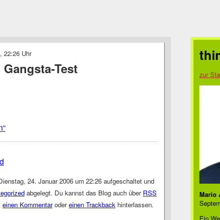
thi
, 22:26 Uhr
 Gangsta-Test
zur Sta
n“
d
Dienstag, 24. Januar 2006 um 22:26 aufgeschaltet und
egorized
abgelegt. Du kannst das Blog auch über
RSS
Mario 
Septem
t
einen Kommentar
oder
einen Trackback
hinterlassen.
Ein We