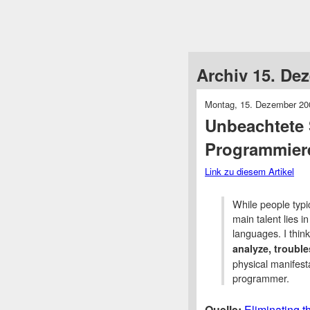
Archiv 15. De
Montag, 15. Dezember 20
Unbeachtete 
Programmier
Link zu diesem Artikel
While people typi
main talent lies 
languages. I think 
analyze, troubl
physical manifest
programmer.
Quelle:
Eliminating 