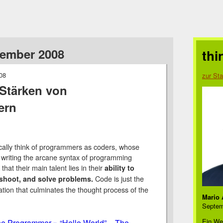
zember 2008
thi
08
zur Sta
Stärken von
ern
cally think of programmers as coders, whose
in writing the arcane syntax of programming
that their main talent lies in their
ability to
Code is just the
eshoot, and solve problems.
ation that culminates the thought process of the
Mario 
Septem
Ein We
the Programmer » “Hello World” – The