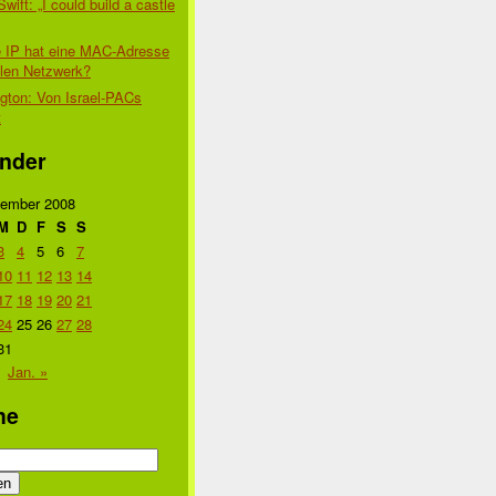
Swift: „I could build a castle
 IP hat eine MAC-Adresse
alen Netzwerk?
gton: Von Israel-PACs
t
nder
ember 2008
M
D
F
S
S
3
4
5
6
7
10
11
12
13
14
17
18
19
20
21
24
25
26
27
28
31
Jan. »
he
n