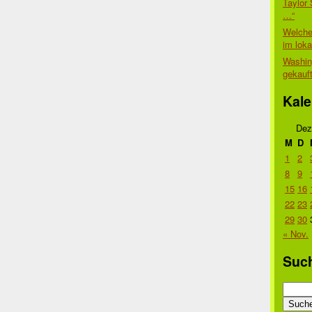
Taylor 
…“
Welche
im lok
Washin
gekauf
Kale
Dez
M
D
1
2
8
9
15
16
22
23
29
30
« Nov.
Suc
Suche
nach: