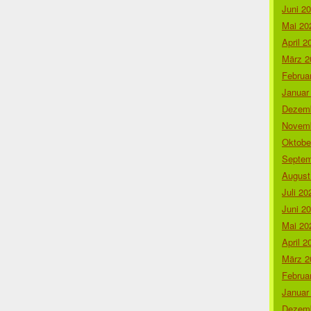
Juni 2
Mai 20
April 2
März 2
Februa
Januar
Dezemb
Novemb
Oktobe
Septem
August
Juli 20
Juni 2
Mai 20
April 2
März 2
Februa
Januar
Dezemb