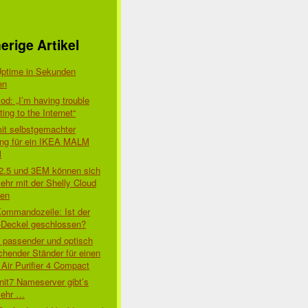
erige Artikel
Uptime in Sekunden
en
d: „I’m having trouble
ing to the Internet“
mit selbstgemachter
ung für ein IKEA MALM
l
 2.5 und 3EM können sich
ehr mit der Shelly Cloud
den
Kommandozeile: Ist der
-Deckel geschlossen?
t passender und optisch
chender Ständer für einen
Air Purifier 4 Compact
nit7 Nameserver gibt’s
mehr …