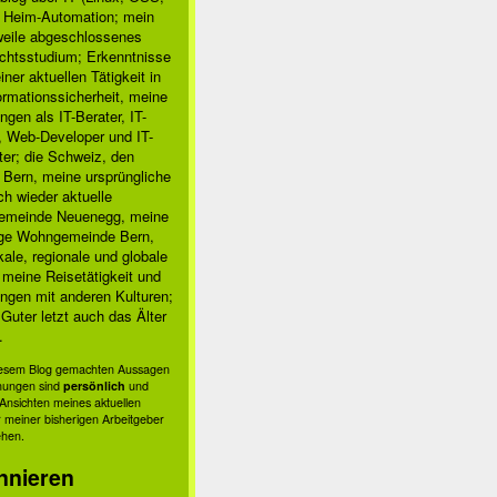
, Heim-Automation; mein
rweile abgeschlossenes
chtsstudium; Erkenntnisse
ner aktuellen Tätigkeit in
ormationssicherheit, meine
ngen als IT-Berater, IT-
, Web-Developer und IT-
ter; die Schweiz, den
 Bern, meine ursprüngliche
h wieder aktuelle
meinde Neuenegg, meine
ige Wohngemeinde Bern,
kale, regionale und globale
; meine Reisetätigkeit und
ngen mit anderen Kulturen;
Guter letzt auch das Älter
.
diesem Blog gemachten Aussagen
nungen sind
persönlich
und
s Ansichten meines aktuellen
 meiner bisherigen Arbeitgeber
ehen.
nnieren