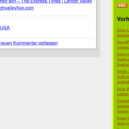
their son – The Express-Times | Lehigh Valley
ghvalleylive.com
Vorh
USA
Linux 
anzeig
HomePo
neuen Kommentar verfassen
connect
Kiste 
Halter
Kopftei
Shelly
nicht m
verbin
Linux 
Laptop
Perfek
anspre
Xiaomi 
Einen I
nicht 