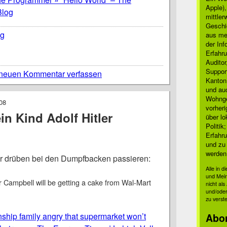
Apple)
Blog
mittle
Geschi
ng
aus mei
der Inf
Erfahru
Auditor
Suppor
neuen Kommentar verfassen
Kanton
und auc
Wohnge
08
vorher
n Kind Adolf Hitler
über lo
Politik
Erfahru
und zu 
werden
r drüben bei den Dumpfbacken passieren:
Alle in 
und Mei
r Campbell will be getting a cake from Wal-Mart
nicht al
und/oder
zu verst
ship family angry that supermarket won’t
Abo