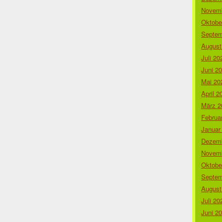
Novemb
Oktobe
Septem
August
Juli 20
Juni 2
Mai 20
April 2
März 2
Februa
Januar
Dezemb
Novemb
Oktobe
Septem
August
Juli 20
Juni 2