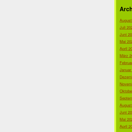
Arch
August
Juli 20
Juni 2
Mai 20
April 2
März 2
Februa
Januar
Dezemb
Novemb
Oktobe
Septem
August
Juni 2
Mai 20
April 2