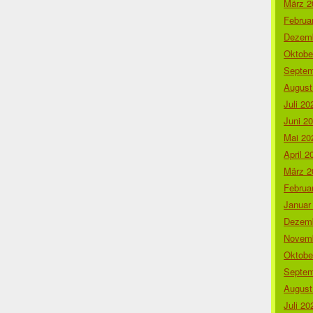
März 2
Februa
Dezemb
Oktobe
Septem
August
Juli 20
Juni 2
Mai 20
April 2
März 2
Februa
Januar
Dezemb
Novemb
Oktobe
Septem
August
Juli 20