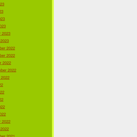
023
23
023
023
r 2023
 2023
er 2022
er 2022
r 2022
ber 2022
 2022
22
022
22
022
022
r 2022
 2022
er 2021