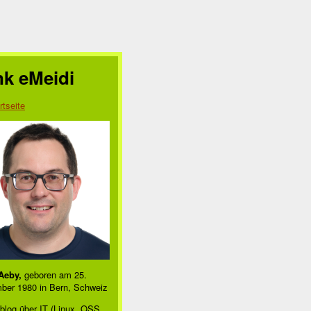
nk eMeidi
rtseite
Aeby,
geboren am 25.
ber 1980 in Bern, Schweiz
blog über IT (Linux, OSS,