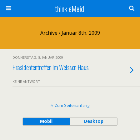
think eMeidi
Archive › Januar 8th, 2009
DONNERSTAG, 8. JANUAR 2009
Präsidententreffen im Weissen Haus
KEINE ANTWORT
Zum Seitenanfang
Mobil
Desktop