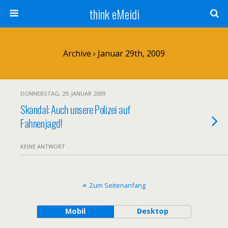
think eMeidi
Archive › Januar 29th, 2009
DONNERSTAG, 29. JANUAR 2009
Skandal: Auch unsere Polizei auf
Fahnenjagd!
KEINE ANTWORT
Zum Seitenanfang
Mobil
Desktop