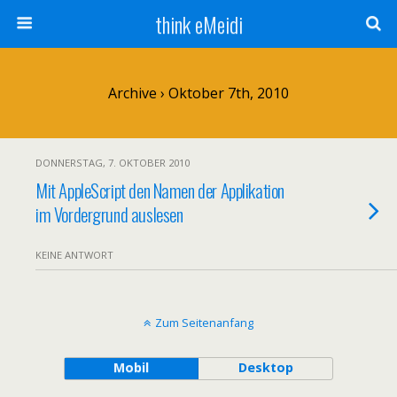
think eMeidi
Archive › Oktober 7th, 2010
DONNERSTAG, 7. OKTOBER 2010
Mit AppleScript den Namen der Applikation
im Vordergrund auslesen
KEINE ANTWORT
Zum Seitenanfang
Mobil
Desktop