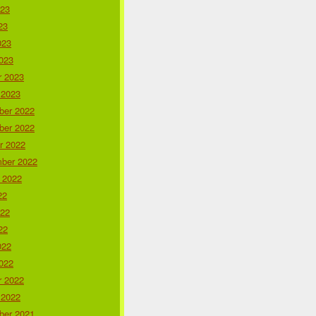
023
23
023
023
r 2023
 2023
er 2022
er 2022
r 2022
ber 2022
 2022
22
022
22
022
022
r 2022
 2022
er 2021