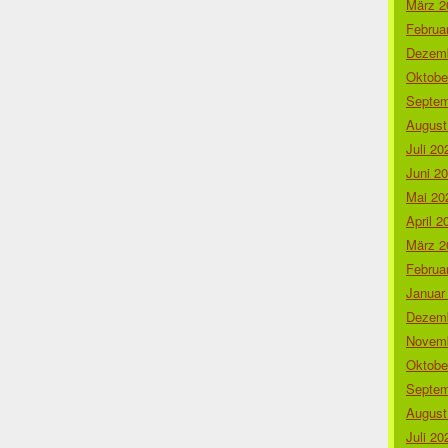
März 2
Februa
Dezemb
Oktobe
Septem
August
Juli 20
Juni 2
Mai 20
April 2
März 2
Februa
Januar
Dezemb
Novemb
Oktobe
Septem
August
Juli 20