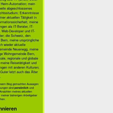
, Heim-Automation; mein
rweile abgeschlossenes
chtsstudium; Erkenntnisse
ner aktuellen Tätigkeit in
ormationssicherheit, meine
ngen als IT-Berater, IT-
, Web-Developer und IT-
ter; die Schweiz, den
 Bern, meine ursprüngliche
h wieder aktuelle
meinde Neuenegg, meine
ige Wohngemeinde Bern,
kale, regionale und globale
; meine Reisetätigkeit und
ngen mit anderen Kulturen;
Guter letzt auch das Älter
.
diesem Blog gemachten Aussagen
nungen sind
persönlich
und
s Ansichten meines aktuellen
 meiner bisherigen Arbeitgeber
ehen.
nnieren