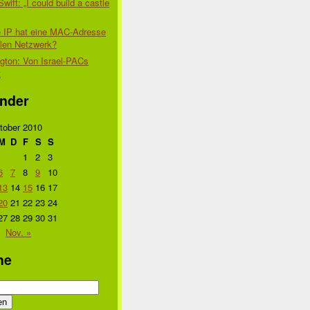
Swift: „I could build a castle
 IP hat eine MAC-Adresse
alen Netzwerk?
gton: Von Israel-PACs
t
nder
tober 2010
M
D
F
S
S
1
2
3
6
7
8
9
10
13
14
15
16
17
20
21
22
23
24
27
28
29
30
31
Nov. »
he
n