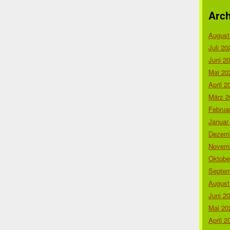
Arch
August
Juli 20
Juni 2
Mai 20
April 2
März 2
Februa
Januar
Dezemb
Novemb
Oktobe
Septem
August
Juni 2
Mai 20
April 2