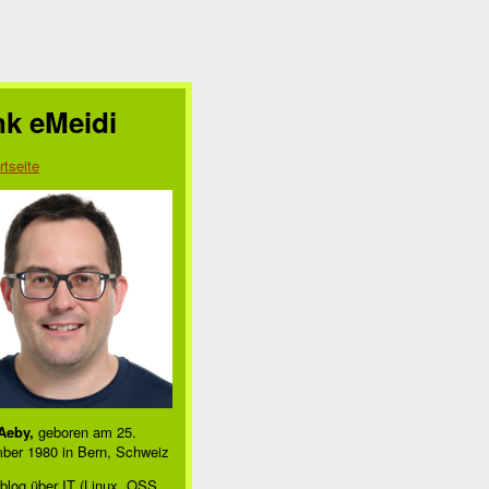
nk eMeidi
rtseite
Aeby,
geboren am 25.
ber 1980 in Bern, Schweiz
blog über IT (Linux, OSS,