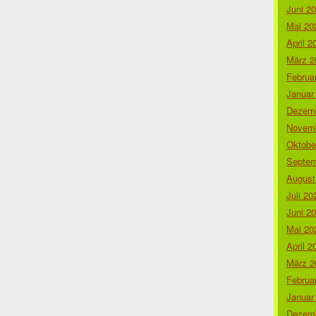
Juni 2
Mai 20
April 2
März 2
Februa
Januar
Dezemb
Novemb
Oktobe
Septem
August
Juli 20
Juni 2
Mai 20
April 2
März 2
Februa
Januar
Dezemb