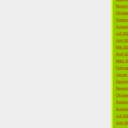
Novemb
Oktobe
Septem
August
Juli 20
Juni 2
Mai 20
April 2
März 2
Februa
Januar
Dezemb
Novemb
Oktobe
Septem
August
Juli 20
Juni 2