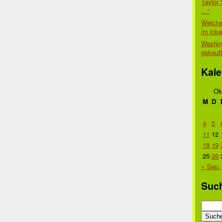
Taylor 
…“
Welche
im lok
Washin
gekauf
Kale
Ok
M
D
4
5
11
12
18
19
25
26
« Sep.
Suc
Suche
nach: