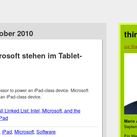
tober 2010
thi
zur Sta
rosoft stehen im Tablet-
essor to power an iPad-class device. Microsoft
an iPad-class device.
l Linked List: Intel, Microsoft, and the
iPad
Mario 
Septem
,
iPad
,
Microsoft
,
Software
Ein We