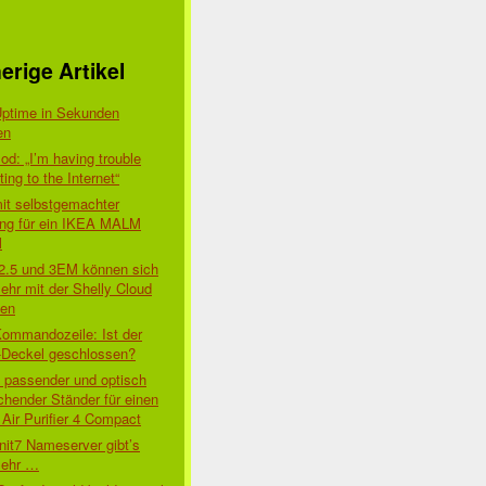
erige Artikel
Uptime in Sekunden
en
d: „I’m having trouble
ing to the Internet“
mit selbstgemachter
ung für ein IKEA MALM
l
 2.5 und 3EM können sich
ehr mit der Shelly Cloud
den
Kommandozeile: Ist der
-Deckel geschlossen?
t passender und optisch
chender Ständer für einen
Air Purifier 4 Compact
nit7 Nameserver gibt’s
mehr …