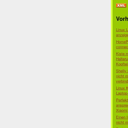
Vorh
Linux 
anzeig
HomePo
connect
Kiste 
Halter
Kopftei
Shelly
nicht m
verbin
Linux 
Laptop
Perfek
anspre
Xiaomi 
Einen I
nicht 