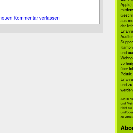
Apple)
mittle
Geschi
neuen Kommentar verfassen
aus mei
der Inf
Erfahru
Auditor
Suppor
Kanton
und auc
Wohnge
vorher
über lo
Politik
Erfahru
und zu 
werden
Alle in 
und Mei
nicht al
und/oder
zu verst
Abo