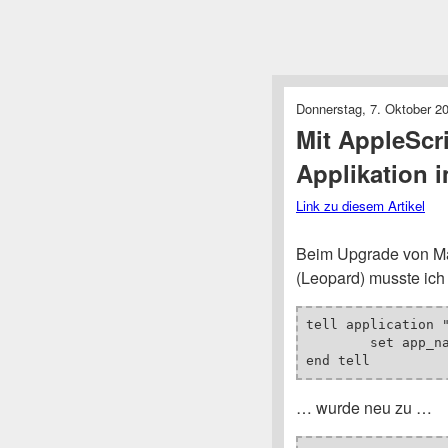
Donnerstag, 7. Oktober 20
Mit AppleScr
Applikation 
Link zu diesem Artikel
Beim Upgrade von Ma
(Leopard) musste ic
tell application "
	set app_name to name of the second process whose frontmost is true

end tell
… wurde neu zu …