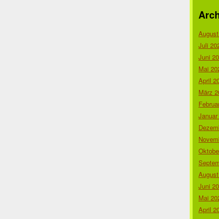
Arch
August
Juli 20
Juni 2
Mai 20
April 2
März 2
Februa
Januar
Dezemb
Novemb
Oktobe
Septem
August
Juni 2
Mai 20
April 2