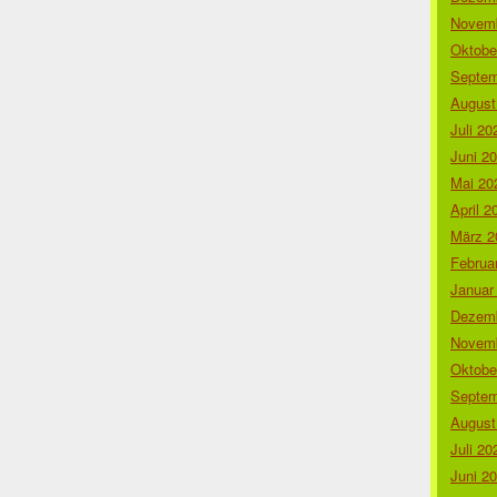
Novemb
Oktobe
Septem
August
Juli 20
Juni 2
Mai 20
April 2
März 2
Februa
Januar
Dezemb
Novemb
Oktobe
Septem
August
Juli 20
Juni 2