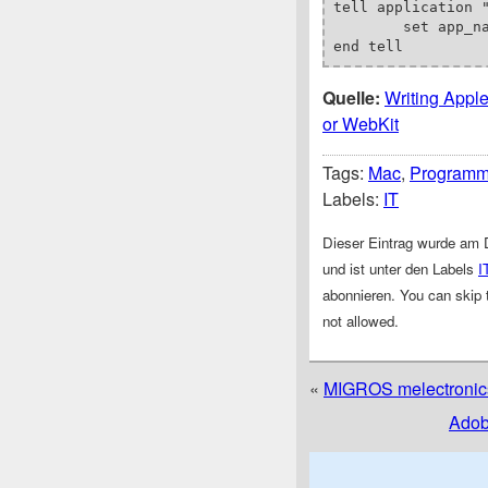
tell application "
	set app_name to name of item 1 of (every process whose frontmost is true)

end tell
Quelle:
Writing Apple
or WebKit
Tags:
Mac
,
Programm
Labels:
IT
Dieser Eintrag wurde am 
und ist unter den Labels
I
abonnieren. You can skip t
not allowed.
«
MIGROS melectronics
Adob