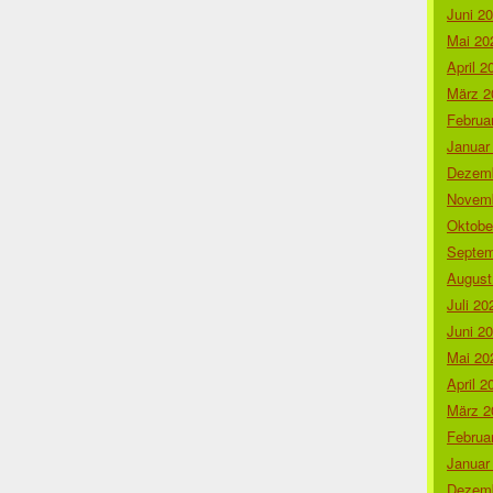
Juni 2
Mai 20
April 2
März 2
Februa
Januar
Dezemb
Novemb
Oktobe
Septem
August
Juli 20
Juni 2
Mai 20
April 2
März 2
Februa
Januar
Dezemb