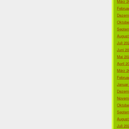
März 2
Februa
Dezemb
Oktobe
Septem
August
Juli 20
Juni 2
Mai 20
April 2
März 2
Februa
Januar
Dezemb
Novemb
Oktobe
Septem
August
Juli 20