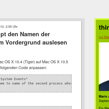
thi
10, 2:55 Uhr
ipt den Namen der
zur Sta
im Vordergrund auslesen
c OS X 10.4 (Tiger) auf Mac OS X 10.5
h folgenden Code anpassen:
System Events"

Mario 
Septem
Ein We