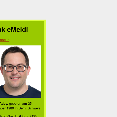
nk eMeidi
rtseite
Aeby,
geboren am 25.
ber 1980 in Bern, Schweiz
blog über IT (Linux, OSS,