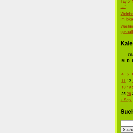
Taylor 
…“
Welche
im lok
Washin
gekauf
Kale
Ok
M
D
4
5
11
12
18
19
25
26
« Sep.
Suc
Suche
nach: