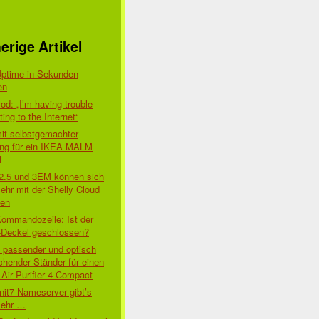
erige Artikel
Uptime in Sekunden
en
d: „I’m having trouble
ing to the Internet“
mit selbstgemachter
ung für ein IKEA MALM
l
 2.5 und 3EM können sich
ehr mit der Shelly Cloud
den
Kommandozeile: Ist der
-Deckel geschlossen?
t passender und optisch
chender Ständer für einen
Air Purifier 4 Compact
nit7 Nameserver gibt’s
mehr …