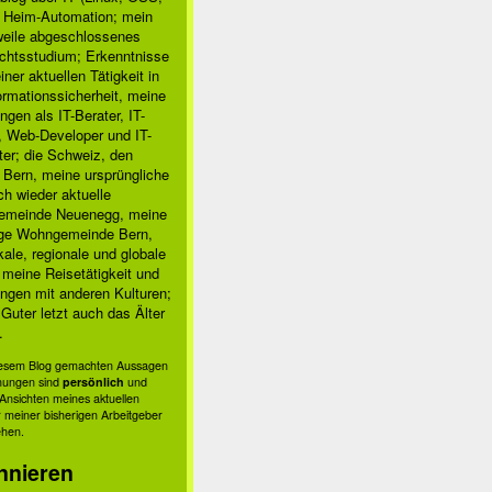
, Heim-Automation; mein
rweile abgeschlossenes
chtsstudium; Erkenntnisse
ner aktuellen Tätigkeit in
ormationssicherheit, meine
ngen als IT-Berater, IT-
, Web-Developer und IT-
ter; die Schweiz, den
 Bern, meine ursprüngliche
h wieder aktuelle
meinde Neuenegg, meine
ige Wohngemeinde Bern,
kale, regionale und globale
; meine Reisetätigkeit und
ngen mit anderen Kulturen;
Guter letzt auch das Älter
.
diesem Blog gemachten Aussagen
nungen sind
persönlich
und
s Ansichten meines aktuellen
 meiner bisherigen Arbeitgeber
ehen.
nnieren