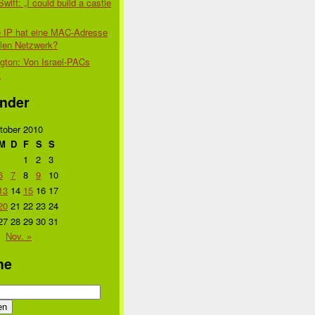
Swift: „I could build a castle
 IP hat eine MAC-Adresse
alen Netzwerk?
gton: Von Israel-PACs
t
nder
tober 2010
M
D
F
S
S
1
2
3
6
7
8
9
10
13
14
15
16
17
20
21
22
23
24
27
28
29
30
31
Nov. »
he
n