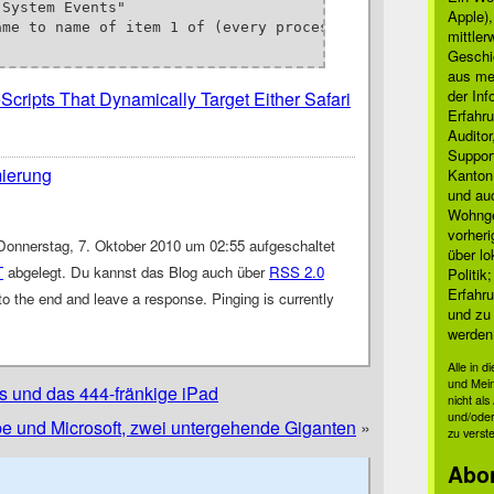
System Events"

Apple)
mittle
Geschi
aus mei
der Inf
Scripts That Dynamically Target Either Safari
Erfahru
Auditor
Suppor
ierung
Kanton
und auc
Wohnge
vorher
Donnerstag, 7. Oktober 2010 um 02:55 aufgeschaltet
über lo
T
abgelegt. Du kannst das Blog auch über
RSS 2.0
Politik
Erfahru
o the end and leave a response. Pinging is currently
und zu 
werden
Alle in 
und Mei
 und das 444-fränkige iPad
nicht al
und/oder
e und Microsoft, zwei untergehende Giganten
»
zu verst
Abo