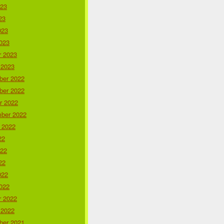
023
23
023
023
r 2023
 2023
er 2022
er 2022
r 2022
ber 2022
 2022
22
022
22
022
022
r 2022
 2022
er 2021