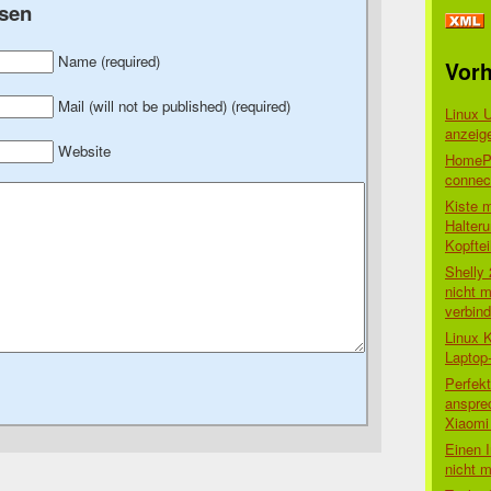
sen
Name (required)
Vorh
Mail (will not be published) (required)
Linux 
anzeig
Website
HomePo
connect
Kiste 
Halter
Kopftei
Shelly
nicht m
verbin
Linux 
Laptop
Perfek
anspre
Xiaomi 
Einen I
nicht 