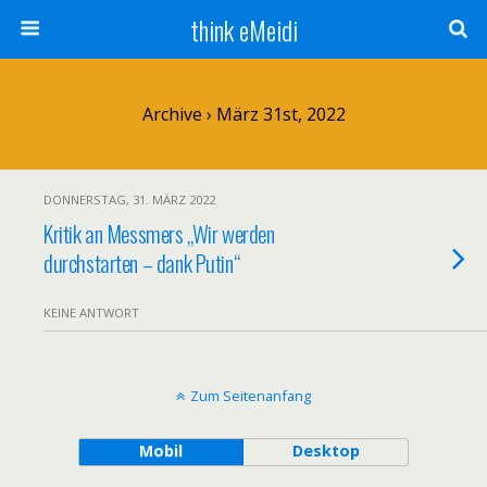
think eMeidi
Archive › März 31st, 2022
DONNERSTAG, 31. MÄRZ 2022
Kritik an Messmers „Wir werden
durchstarten – dank Putin“
KEINE ANTWORT
Zum Seitenanfang
Mobil
Desktop