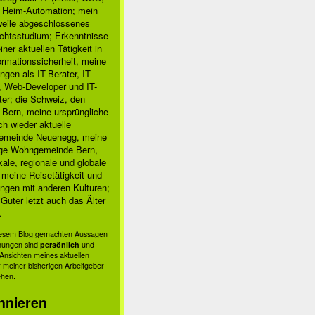
, Heim-Automation; mein
rweile abgeschlossenes
chtsstudium; Erkenntnisse
ner aktuellen Tätigkeit in
ormationssicherheit, meine
ngen als IT-Berater, IT-
, Web-Developer und IT-
ter; die Schweiz, den
 Bern, meine ursprüngliche
h wieder aktuelle
meinde Neuenegg, meine
ige Wohngemeinde Bern,
kale, regionale und globale
; meine Reisetätigkeit und
ngen mit anderen Kulturen;
Guter letzt auch das Älter
.
diesem Blog gemachten Aussagen
nungen sind
persönlich
und
s Ansichten meines aktuellen
 meiner bisherigen Arbeitgeber
ehen.
nnieren