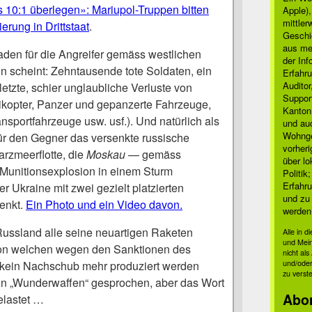
s 10:1 überlegen»: Mariupol-Truppen bitten
Apple)
mittle
erung in Drittstaat
.
Geschi
aus mei
den für die Angreifer gemäss westlichen
der Inf
n scheint: Zehntausende tote Soldaten, ein
Erfahru
Auditor
etzte, schier unglaubliche Verluste von
Suppor
elikopter, Panzer und gepanzerte Fahrzeuge,
Kanton
ransportfahrzeuge usw. usf.). Und natürlich als
und auc
Wohnge
r den Gegner das versenkte russische
vorher
arzmeerflotte, die
Moskau
— gemäss
über lo
Munitionsexplosion in einem Sturm
Politik
Erfahru
 Ukraine mit zwei gezielt platzierten
und zu 
enkt.
Ein Photo und ein Video davon.
werden
ussland alle seine neuartigen Raketen
Alle in 
und Mei
on welchen wegen den Sanktionen des
nicht al
 kein Nachschub mehr produziert werden
und/oder
zu verst
 von „Wunderwaffen“ gesprochen, aber das Wort
Abo
belastet …