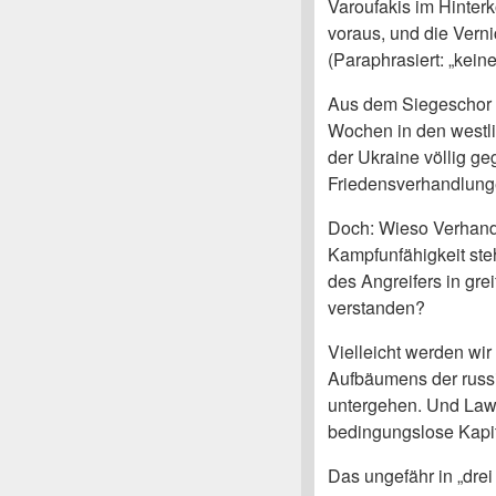
Varoufakis im Hinter
voraus, und die Vern
(Paraphrasiert: „kein
Aus dem Siegeschor f
Wochen in den westli
der Ukraine völlig g
Friedensverhandlun
Doch: Wieso Verhand
Kampfunfähigkeit steh
des Angreifers in gr
verstanden?
Vielleicht werden wir
Aufbäumens der russi
untergehen. Und Lawr
bedingungslose Kapit
Das ungefähr in „drei