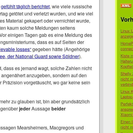
e
gefühlt täglich berichtet
, wie viele russische
tag getötet und verletzt wurden, und wie viel
Vorh
es Material gekapert oder vernichtet wurde,
sten kaum solche Meldungen seitens
Linux 
Vor einigen Tagen gab es eine Meldung des
anzeig
ungsministeriums, dass es auf Seiten der
HomePo
connect
rievable losses“
gegeben hätte (Angehörige
Kiste 
ee, der National Guard sowie Söldner
).
Halter
Kopftei
, dass es jemand wagt, solche Zahlen nicht
Shelly
n angenähert anzugeben, sondern auf den
nicht m
r Präzision vorgetäuscht, wo gar keine sein
verbin
Linux 
Laptop
mehr zu glauben ist, bin aber grundsätzlich
Perfek
gegenüber
jeder
Aussage
beider
anspre
Xiaomi 
Einen I
nicht 
Aussagen Mearsheimers, Macgregors und