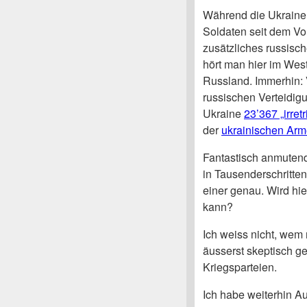
Während die Ukrain
Soldaten seit dem Vor
zusätzliches russisch
hört man hier im We
Russland. Immerhin: 
russischen Verteidig
Ukraine
23’367 „irret
der
ukrainischen Arm
Fantastisch anmutend
in Tausenderschritte
einer genau. Wird hie
kann?
Ich weiss nicht, wem 
äusserst skeptisch 
Kriegsparteien.
Ich habe weiterhin 