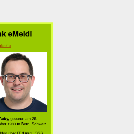
nk eMeidi
rtseite
Aeby,
geboren am 25.
ber 1980 in Bern, Schweiz
blog über IT (Linux, OSS,