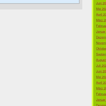
Juni 2
Mai 20
April 2
März 2
Februa
Januar
Dezemb
Novemb
Oktobe
Septem
August
Juli 20
Juni 2
Mai 20
April 2
März 2
Februa
Januar
Dezemb