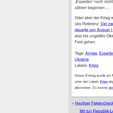
„Experten“ noch nicht
zählen beginnen …
Oder aber der Krieg 
(als Referenz:
Der zw
dauerte von August 1
also bis ungefähr Okt
Feld gehen.
Tags:
Armee
,
Expert
Ukraine
Labels:
Krieg
Dieser Eintrag wurde am M
unter den Labels
Krieg
abg
abonnieren. Du kannst
ei
«
Heutiger Faktenchec
Mir tun Republik-Le