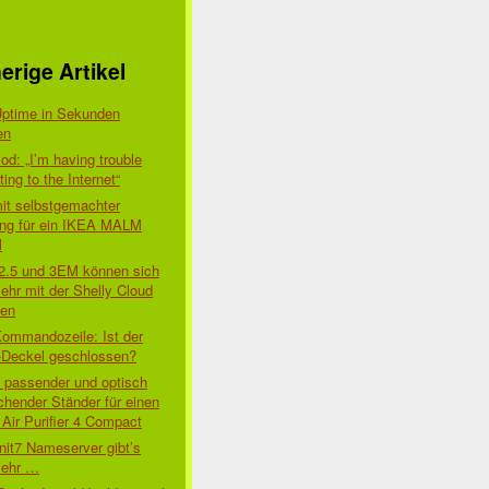
erige Artikel
Uptime in Sekunden
en
d: „I’m having trouble
ing to the Internet“
mit selbstgemachter
ung für ein IKEA MALM
l
 2.5 und 3EM können sich
ehr mit der Shelly Cloud
den
Kommandozeile: Ist der
-Deckel geschlossen?
t passender und optisch
chender Ständer für einen
Air Purifier 4 Compact
nit7 Nameserver gibt’s
mehr …