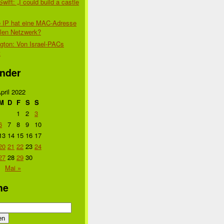
Swift: „I could build a castle
 IP hat eine MAC-Adresse
alen Netzwerk?
gton: Von Israel-PACs
t
nder
pril 2022
M
D
F
S
S
1
2
3
6
7
8
9
10
13
14
15
16
17
20
21
22
23
24
27
28
29
30
Mai »
he
n