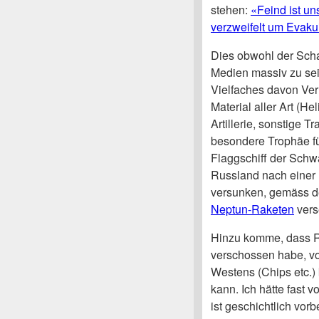
stehen:
«Feind ist un
verzweifelt um Evakui
Dies obwohl der Scha
Medien massiv zu sei
Vielfaches davon Verl
Material aller Art (H
Artillerie, sonstige T
besondere Trophäe fü
Flaggschiff der Schw
Russland nach einer 
versunken, gemäss der
Neptun-Raketen
vers
Hinzu komme, dass R
verschossen habe, v
Westens (Chips etc.)
kann. Ich hätte fast
ist geschichtlich vor