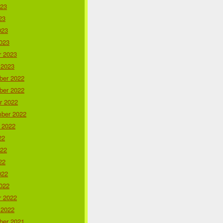
023
23
023
023
r 2023
 2023
er 2022
er 2022
r 2022
ber 2022
 2022
22
022
22
022
022
r 2022
 2022
er 2021