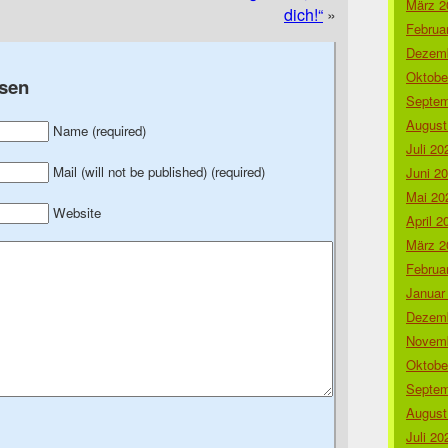
März 2
dich!“
»
Februa
Dezemb
Oktobe
sen
Septem
August
Name (required)
Juli 20
Mail (will not be published) (required)
Juni 2
Mai 20
Website
April 2
März 2
Februa
Januar
Dezemb
Novemb
Oktobe
Septem
August
Juli 20