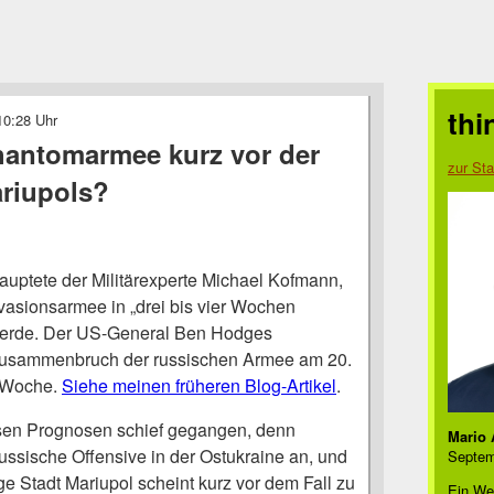
thi
10:28 Uhr
antomarmee kurz vor der
zur Sta
riupols?
uptete der Militärexperte Michael Kofmann,
nvasionsarmee in „drei bis vier Wochen
werde. Der US-General Ben Hodges
 Zusammenbruch der russischen Armee am 20.
r Woche.
Siehe meinen früheren Blog-Artikel
.
esen Prognosen schief gegangen, denn
Mario 
 russische Offensive in der Ostukraine an, und
Septem
ige Stadt Mariupol scheint kurz vor dem Fall zu
Ein We