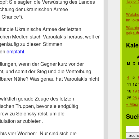
Taylor 
kopf: Sie sagten die Verwüstung des Landes
…“
ichtung der ukrainischen Armee
Welche
e Chance“).
im lok
Washin
ür die Ukrainische Armee der letzten
gekauf
chen Medien stach Varoufakis heraus, weil er
egenläufig zu diesen Stimmen
Kale
gen
empfahl
.
A
lungen, wenn der Gegner kurz vor der
M
D
t, und somit der Sieg und die Vertreibung
4
5
eifbarer Nähe? Was genau hat Varoufakis nicht
11
12
18
19
25
26
 wirklich gerade Zeuge des letzten
« März
schen Truppen, bevor sie endgültig
ow zu Selensky reist, um die
Suc
ulation anzubieten.
Suche
 bis vier Wochen“. Nur sind sich die
nach: