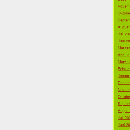
Novemb
Oktobe
Septem
August
Juli 20
Juni 2
Mai 20
April 2
März 2
Februa
Januar
Dezemb
Novemb
Oktobe
Septem
August
Juli 20
Juni 2