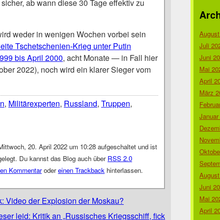
 sicher, ab wann diese 30 Tage effektiv zu
Arch
wird weder in wenigen Wochen vorbei sein
August
eite Tschetschenien-Krieg unter Putin
Juli 20
999 bis April 2000
, acht Monate — in Fall hier
Juni 2
ober 2022), noch wird ein klarer Sieger vom
Mai 20
April 2
März 2
en
,
Militärexperten
,
Russland
,
Truppen
,
Februa
Januar
Dezemb
Novemb
ittwoch, 20. April 2022 um 10:28 aufgeschaltet und ist
Oktobe
elegt. Du kannst das Blog auch über
RSS 2.0
Septem
nen Kommentar
oder
einen Trackback
hinterlassen.
August
Juni 2
Mai 20
k: Video der Explosion der Moskau?
April 2
ser leid: Kritik an „Russisches Kriegsschiff, fick