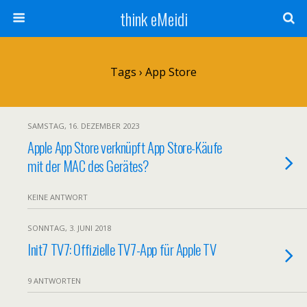
think eMeidi
Tags › App Store
SAMSTAG, 16. DEZEMBER 2023
Apple App Store verknüpft App Store-Käufe
mit der MAC des Gerätes?
KEINE ANTWORT
SONNTAG, 3. JUNI 2018
Init7 TV7: Offizielle TV7-App für Apple TV
9 ANTWORTEN