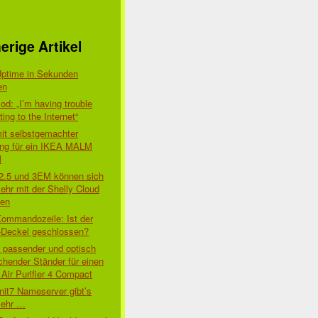
erige Artikel
Uptime in Sekunden
en
d: „I’m having trouble
ing to the Internet“
mit selbstgemachter
ung für ein IKEA MALM
l
 2.5 und 3EM können sich
ehr mit der Shelly Cloud
den
Kommandozeile: Ist der
-Deckel geschlossen?
t passender und optisch
chender Ständer für einen
Air Purifier 4 Compact
nit7 Nameserver gibt’s
mehr …