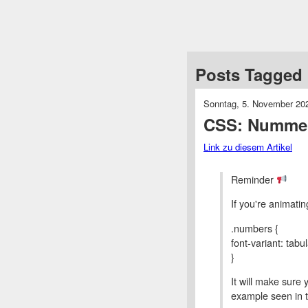
Posts Tagged 
Sonntag, 5. November 20
CSS: Nummern
Link zu diesem Artikel
Reminder
If you're animati
.numbers {
font-variant: tabu
}
It will make sure
example seen in 