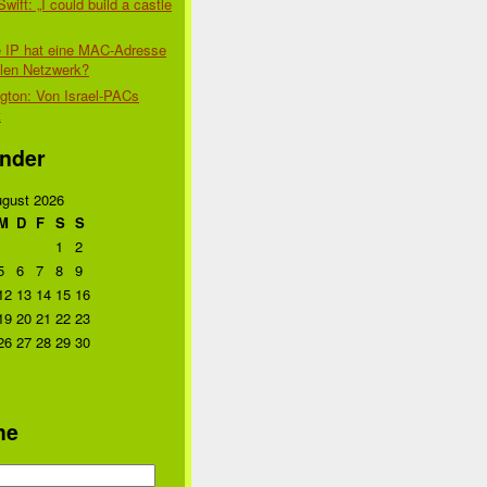
Swift: „I could build a castle
 IP hat eine MAC-Adresse
alen Netzwerk?
gton: Von Israel-PACs
t
nder
gust 2026
M
D
F
S
S
1
2
5
6
7
8
9
12
13
14
15
16
19
20
21
22
23
26
27
28
29
30
he
n