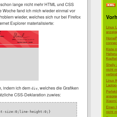
ja schon lange nicht mehr HTML und CSS
e Woche fand ich mich wieder einmal vor
Vorh
roblem wieder, welches sich nur bei Firefox
rnet Explorer materialisierte:
Linux 
anzeig
HomePo
connect
Kiste 
Halter
Kopftei
Shelly
nicht m
verbin
Linux 
Laptop
h, indem ich dem
, welches die Grafiken
div
Perfek
sätzliche CSS-Deklaration zuwies:
anspre
Xiaomi 
Einen I
nicht 
t-size:0;line-height:0;}
