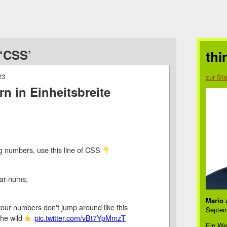
‘CSS’
thi
23
zur Sta
 in Einheitsbreite
ng numbers, use this line of CSS
lar-nums;
Mario 
 your numbers don't jump around like this
Septem
the wild
pic.twitter.com/vBt7YpMmzT
Ein We