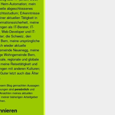
, Heim-Automation; mein
rweile abgeschlossenes
chtsstudium; Erkenntnisse
ner aktuellen Tätigkeit in
ormationssicherheit, meine
ngen als IT-Berater, IT-
, Web-Developer und IT-
ter; die Schweiz, den
 Bern, meine ursprüngliche
h wieder aktuelle
meinde Neuenegg, meine
ige Wohngemeinde Bern,
kale, regionale und globale
; meine Reisetätigkeit und
ngen mit anderen Kulturen;
Guter letzt auch das Älter
.
diesem Blog gemachten Aussagen
nungen sind
persönlich
und
s Ansichten meines aktuellen
 meiner bisherigen Arbeitgeber
ehen.
nnieren