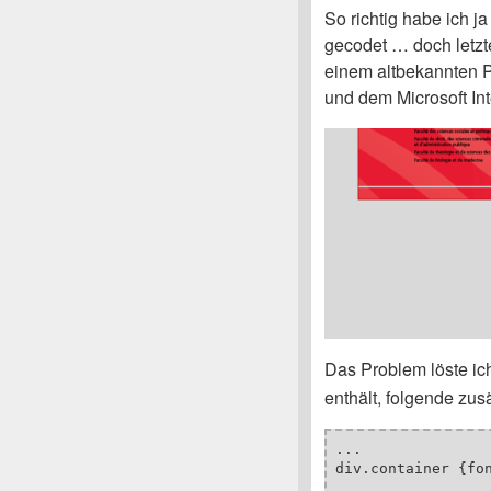
So richtig habe ich 
gecodet … doch letzt
einem altbekannten P
und dem Microsoft Inte
Das Problem löste ic
enthält, folgende zu
...

div.container {fon
...