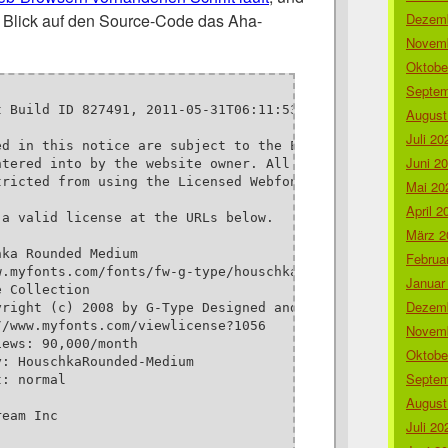
 Blick auf den Source-Code das Aha-
Dezemb
Novemb
Oktobe
Septem
 Build ID 827491, 2011-05-31T06:11:53-0400

August
Juli 20
d in this notice are subject to the End User License

Juni 2
ntered into by the website owner. All other parties are 

ricted from using the Licensed Webfonts(s).

Mai 20
April 2
a valid license at the URLs below.

März 2
ka Rounded Medium

Februa
w.myfonts.com/fonts/fw-g-type/houschka-rounded/medium-815
Januar
 Collection

Dezemb
yright (c) 2008 by G-Type Designed and digitized by Nick 
/www.myfonts.com/viewlicense?1056

Novemb
ews: 90,000/month

Oktobe
: HouschkaRounded-Medium

Septem
: normal

August
eam Inc

Juli 20