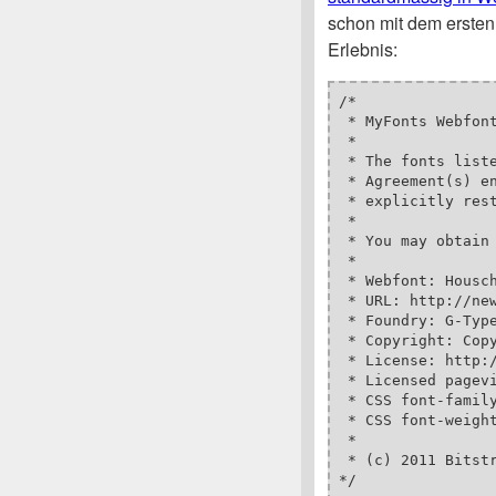
schon mit dem ersten
Erlebnis:
/*

 * MyFonts Webfont
 * 

 * The fonts liste
 * Agreement(s) e
 * explicitly rest
 * 

 * You may obtain 
 * 

 * Webfont: Housch
 * URL: http://ne
 * Foundry: G-Type
 * Copyright: Cop
 * License: http:/
 * Licensed pagevi
 * CSS font-family
 * CSS font-weight
 * 

 * (c) 2011 Bitstr
*/