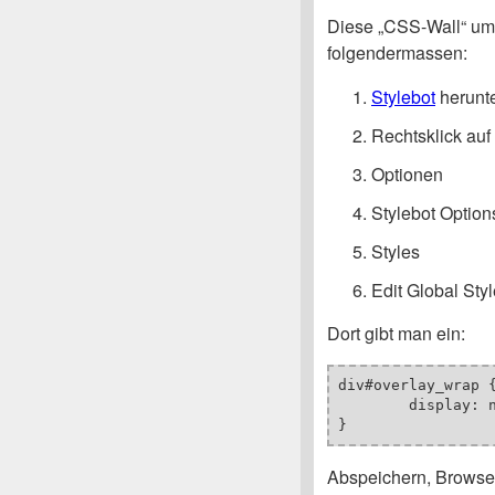
Diese „CSS-Wall“ um
folgendermassen:
Stylebot
herunte
Rechtsklick au
Optionen
Stylebot Option
Styles
Edit Global Sty
Dort gibt man ein:
div#overlay_wrap {
	display: none;

}
Abspeichern, Browser 