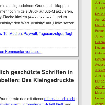
Juli 20
hme aus irgendeinem Grund nicht klappen,
Juni 2
er noch mittels Druck auf Alt+M aktivieren,
Mai 20
y-Fläche klicken (
) und im
#overlay_wrap
April 2
sibility“ den Wert „Visibilty“ auf „Hide“ setzen.
März 2
Februa
w-To
,
Medien
,
Paywall
,
Tagesanzeiger
,
Tagi
Januar
Dezemb
Novemb
en Kommentar verfassen
Oktobe
Septem
August
ich geschützte Schriften in
Juli 20
Juni 2
nbetten: Das Kleingedruckte
Mai 20
April 2
März 2
under, wie das mit dieser
offensichtlich nicht
Februa
b-Browsern vorhandenen Schrift läuft
, und
Januar