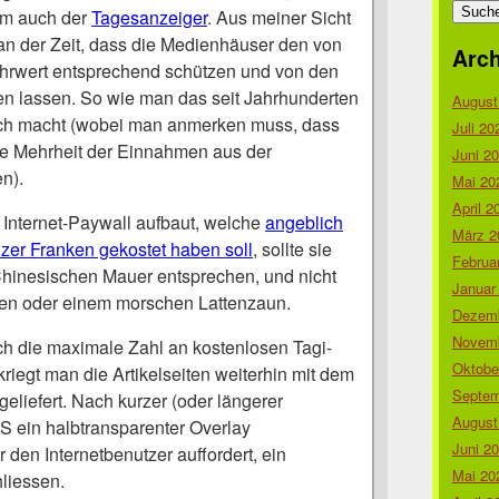
nach:
em auch der
Tagesanzeiger
. Aus meiner Sicht
 an der Zeit, dass die Medienhäuser den von
Arch
hrwert entsprechend schützen und von den
n lassen. So wie man das seit Jahrhunderten
August
auch macht (wobei man anmerken muss, dass
Juli 20
die Mehrheit der Einnahmen aus der
Juni 2
n).
Mai 20
April 2
Internet-Paywall aufbaut, welche
angeblich
März 2
izer Franken gekostet haben soll
, sollte sie
Februa
hinesischen Mauer entsprechen, und nicht
Januar
n oder einem morschen Lattenzaun.
Dezemb
Novemb
 die maximale Zahl an kostenlosen Tagi-
Oktobe
 kriegt man die Artikelseiten weiterhin mit dem
Septem
geliefert. Nach kurzer (oder längerer
August
SS ein halbtransparenter Overlay
Juni 2
 den Internetbenutzer auffordert, ein
Mai 20
liessen.