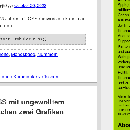
Apple)
jh3yy)
October 20, 2023
mittle
Geschi
23 Jahren mit CSS rumwursteln kann man
aus mei
lernen …
der Inf
Erfahru
Auditor
riant: tabular-nums;}
Suppor
Kanton
und auc
reite
,
Monospace
,
Nummern
Wohnge
vorher
über lo
Politik
neuen Kommentar verfassen
Erfahru
und zu 
werden
Alle in 
S mit ungewolltem
und Mei
nicht al
chen zwei Grafiken
und/oder
zu verst
Abo