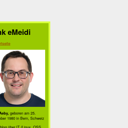
nk eMeidi
rtseite
Aeby,
geboren am 25.
ber 1980 in Bern, Schweiz
blog über IT (Linux, OSS,