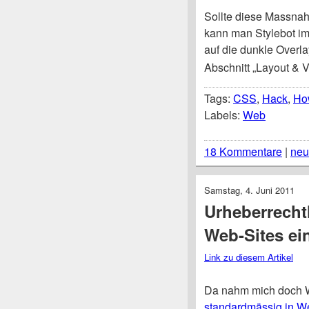
Sollte diese Massna
kann man Stylebot imm
auf die dunkle Overla
Abschnitt „Layout & Vi
Tags:
CSS
,
Hack
,
Ho
Labels:
Web
18 Kommentare
|
neu
Samstag, 4. Juni 2011
Urheberrechtl
Web-Sites ei
Link zu diesem Artikel
Da nahm mich doch W
standardmässig in We