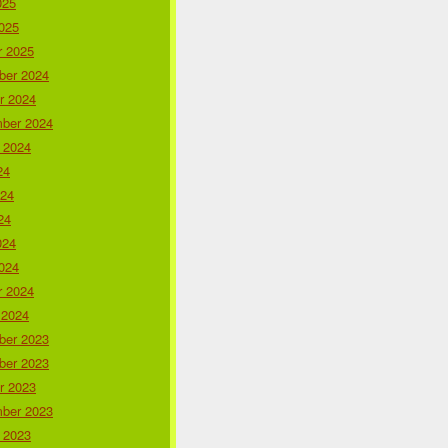
025
025
r 2025
er 2024
r 2024
ber 2024
 2024
24
024
24
024
024
r 2024
 2024
er 2023
er 2023
r 2023
ber 2023
 2023