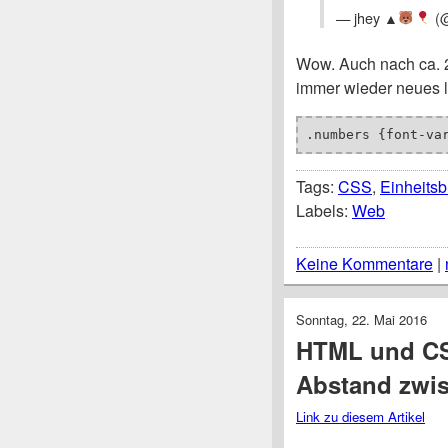
— jhey ▲
(@
Wow. Auch nach ca. 
immer wieder neues 
.numbers {font-va
Tags:
CSS
,
Einheitsb
Labels:
Web
Keine Kommentare
|
Sonntag, 22. Mai 2016
HTML und CS
Abstand zwis
Link zu diesem Artikel