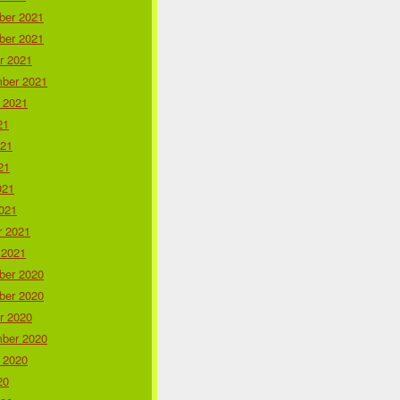
er 2021
er 2021
r 2021
ber 2021
 2021
21
021
21
021
021
r 2021
42/

 2021
er 2020
Cooke. All rights reserved.

er 2020
r 2020
ber 2020
 2020
20