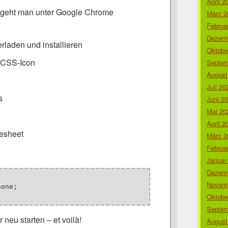
April 2
geht man unter Google Chrome
März 2
Februa
Dezemb
rladen und installieren
Oktobe
f CSS-Icon
Septem
August
Juli 20
s
Juni 2
Mai 20
April 2
lesheet
März 2
Februa
Januar
Dezemb


Novemb
Oktobe
Septem
neu starten – et voilà!
August