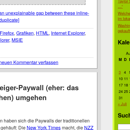
Taylor 
…“
 an unexplainable gap between these inline-
Welche
im lok
duplicate]
Washin
gekauf
Firefox
,
Grafiken
,
HTML
,
Internet Explorer
,
lorer
,
MSIE
Kale
Au
M
D
neuen Kommentar verfassen
3
4
10
11
17
18
eiger-Paywall (eher: das
24
25
hen) umgehen
31
« Juli
Suc
n haben sich die Paywalls der traditionellen
Suche
 gehäuft: Die
New York Times
macht, die
NZZ