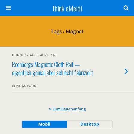
think eMeidi
Tags › Magnet
DONNERSTAG, 9. APRIL 2020
Reenbergs Magnetic Cloth Rail —
eigentlich genial, aber schlecht fabriziert
KEINE ANTWORT
Zum Seitenanfang
Mobil
Desktop