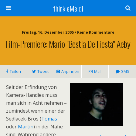
think eMeidi
Freitag, 16. Dezember 2005 • Keine Kommentare
Film-Premiere: Mario "Bestia De Fiesta" Aeby
Teilen
Tweet
Anpinnen
Mail
SMS
Seit der Erfindung von
Kamera-Handies muss
man sich in Acht nehmen –
zumindest wenn einer der
Sedlacek-Bros (
Tomas
oder
Martin
) in der Nähe
sind. Während andere