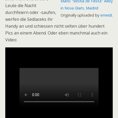
Mario "Bestia de Fiesta" Aeby
Leute die Nacht
in Nova Glam, Madrid
durchfeiern oder -saufen,
Originally uploaded by
emeidi
.
werfen die Sedlaceks ihr
Handy an und schiessen nicht selten über hundert
Pics an einem Abend. Oder eben manchmal auch ein
Video: