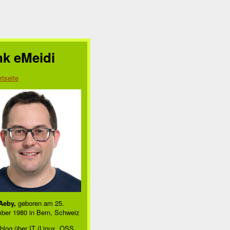
nk eMeidi
rtseite
Aeby,
geboren am 25.
ber 1980 in Bern, Schweiz
blog über IT (Linux, OSS,