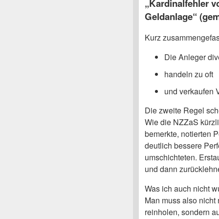
„Kardinalfehler v
Geldanlage“ (ge
Kurz zusammengefas
Die Anleger div
handeln zu oft
und verkaufen V
Die zweite Regel sch
Wie die NZZaS kürzl
bemerkte, notierten 
deutlich bessere Per
umschichteten. Ersta
und dann zurücklehne
Was ich auch nicht w
Man muss also nicht 
reinholen, sondern a