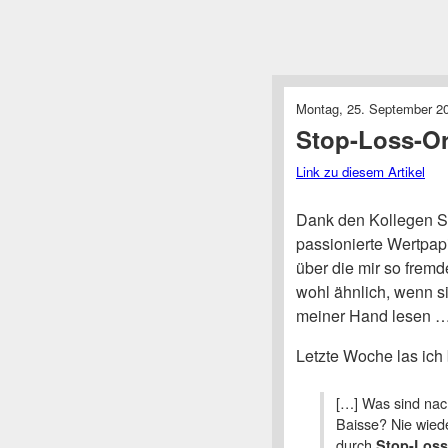
Montag, 25. September 20
Stop-Loss-O
Link zu diesem Artikel
Dank den Kollegen S
passionierte Wertpapi
über die mir so frem
wohl ähnlich, wenn si
meiner Hand lesen 
Letzte Woche las ich
[…] Was sind nac
Baisse? Nie wied
durch
Stop-Los