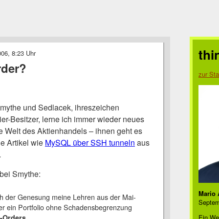
thi
06, 8:23 Uhr
rder?
zur Sta
mythe und Sedlacek, ihreszeichen
er-Besitzer, lerne ich immer wieder neues
de Welt des Aktienhandels – ihnen geht es
e Artikel wie
MySQL über SSH tunneln
aus
…
 bei Smythe:
Mario 
h der Genesung meine Lehren aus der Mai-
Septem
er ein Portfolio ohne Schadensbegrenzung
s-Orders…
Ein We