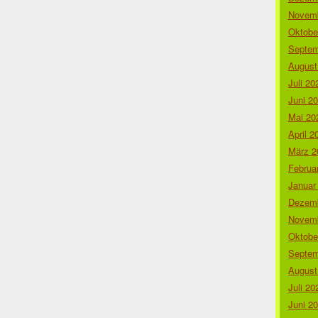
Novemb
Oktobe
Septem
August
Juli 20
Juni 2
Mai 20
April 2
März 2
Februa
Januar
Dezemb
Novemb
Oktobe
Septem
August
Juli 20
Juni 2