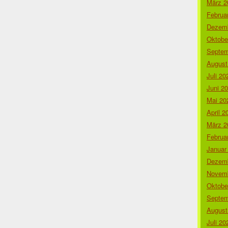
März 2
Februa
Dezemb
Oktobe
Septem
August
Juli 20
Juni 2
Mai 20
April 2
März 2
Februa
Januar
Dezemb
Novemb
Oktobe
Septem
August
Juli 20