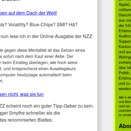
Apple)
mittle
ben auf dem Dach der Welt!
Geschi
aus mei
s? Volatility? Blue-Chips? SMI? Hä?
der Inf
Erfahru
 nun lese ich in der Online-Ausgabe der NZZ:
Auditor
Suppor
Kanton
ie gegen diese Mentalität ist das Setzen eines
und auc
s sofort nach dem Kauf einer Aktie. Der
Wohnge
ich beim Einstieg überlegen, wie hoch seine
vorher
über lo
st, und entsprechend einen Ausstiegskurs
Politik
Computer heutzutage automatisch beim
Erfahru
rt.
und zu 
werden
en nicht, was sie tun
Alle in 
und Mei
ZZ scheint noch ein guter Tipp-Geber zu sein.
nicht al
und/oder
ogger Smythe schneller als die
zu verst
 des renommierten Blattes.
Abo