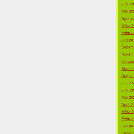
Juni 2
Mai 20
April 2
März 2
Februa
Januar
Dezemb
Novemb
Oktobe
Septem
August
Juli 20
Juni 2
Mai 20
April 2
März 2
Februa
Januar
Dezemb