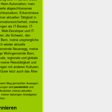
, Heim-Automation; mein
rweile abgeschlossenes
chtsstudium; Erkenntnisse
ner aktuellen Tätigkeit in
ormationssicherheit, meine
ngen als IT-Berater, IT-
, Web-Developer und IT-
ter; die Schweiz, den
 Bern, meine ursprüngliche
h wieder aktuelle
meinde Neuenegg, meine
ige Wohngemeinde Bern,
kale, regionale und globale
; meine Reisetätigkeit und
ngen mit anderen Kulturen;
Guter letzt auch das Älter
.
diesem Blog gemachten Aussagen
nungen sind
persönlich
und
s Ansichten meines aktuellen
 meiner bisherigen Arbeitgeber
ehen.
nnieren