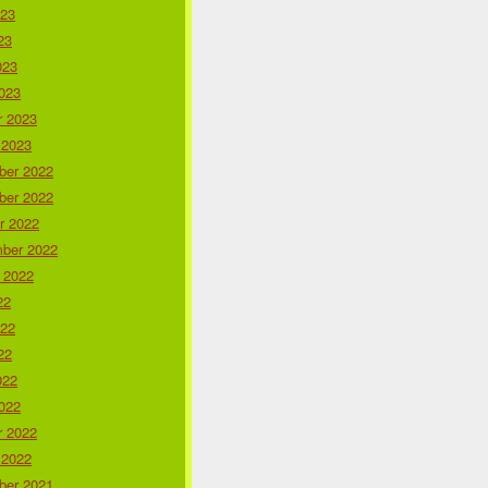
023
23
023
023
r 2023
 2023
er 2022
er 2022
r 2022
ber 2022
 2022
22
022
22
022
022
r 2022
 2022
er 2021