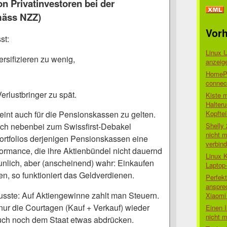
on Privatinvestoren bei der
mäss NZZ)
Vorh
st:
Linux 
ersifizieren zu wenig,
anzeig
HomePo
connect
erlustbringer zu spät.
Kiste 
Halter
Kopftei
eint auch für die Pensionskassen zu gelten.
Shelly
ich nebenbei zum Swissfirst-Debakel
nicht m
Portfolios derjenigen Pensionskassen eine
verbin
formance, die ihre Aktienbündel nicht dauernd
Linux 
unlich, aber (anscheinend) wahr: Einkaufen
Laptop
n, so funktioniert das Geldverdienen.
Perfek
anspre
usste: Auf Aktiengewinne zahlt man Steuern.
Xiaomi 
nur die Courtagen (Kauf + Verkauf) wieder
Einen I
nicht 
uch noch dem Staat etwas abdrücken.