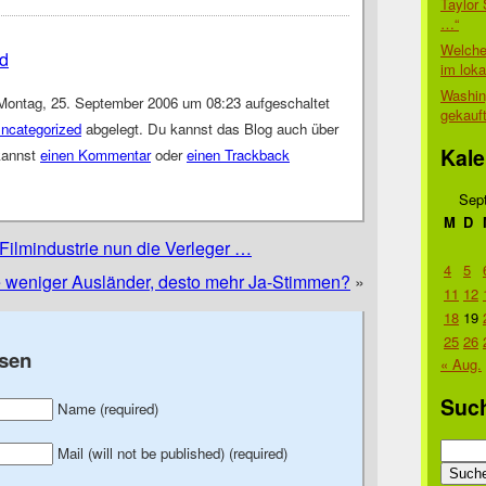
Taylor 
…“
Welche
d
im lok
Washin
Montag, 25. September 2006 um 08:23 aufgeschaltet
gekauf
ncategorized
abgelegt. Du kannst das Blog auch über
Kale
kannst
einen Kommentar
oder
einen Trackback
Sep
M
D
Filmindustrie nun die Verleger …
4
5
 weniger Ausländer, desto mehr Ja-Stimmen?
»
11
12
18
19
25
26
sen
« Aug.
Suc
Name (required)
Suche
Mail (will not be published) (required)
nach: