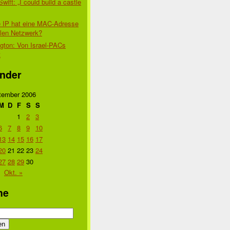
Swift: „I could build a castle
 IP hat eine MAC-Adresse
alen Netzwerk?
gton: Von Israel-PACs
t
nder
tember 2006
M
D
F
S
S
1
2
3
6
7
8
9
10
13
14
15
16
17
20
21
22
23
24
27
28
29
30
Okt. »
he
n