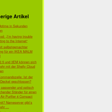
erige Artikel
Uptime in Sekunden
en
d: „I’m having trouble
ing to the Internet“
mit selbstgemachter
ung für ein IKEA MALM
l
 2.5 und 3EM können sich
ehr mit der Shelly Cloud
den
Kommandozeile: Ist der
-Deckel geschlossen?
t passender und optisch
chender Ständer für einen
Air Purifier 4 Compact
nit7 Nameserver gibt’s
mehr …