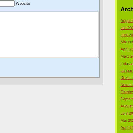
Website
Arch
August
Juli 20
Juni 2
Mai 20
April 2
März 2
Februa
Januar
Dezemb
Novemb
Oktobe
Septem
August
Juni 2
Mai 20
April 2