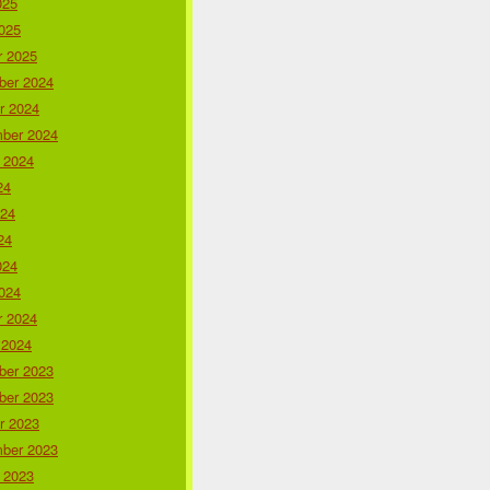
025
025
r 2025
er 2024
r 2024
ber 2024
 2024
24
024
24
024
024
r 2024
 2024
er 2023
er 2023
r 2023
ber 2023
 2023