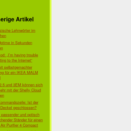
erige Artikel
sische Lehnwörter im
chen
Uptime in Sekunden
en
d: „I’m having trouble
ing to the Internet“
mit selbstgemachter
ung für ein IKEA MALM
l
 2.5 und 3EM können sich
ehr mit der Shelly Cloud
den
Kommandozeile: Ist der
-Deckel geschlossen?
t passender und optisch
chender Ständer für einen
Air Purifier 4 Compact