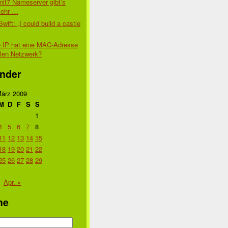
nit7 Nameserver gibt’s
mehr …
Swift: „I could build a castle
 IP hat eine MAC-Adresse
alen Netzwerk?
nder
ärz 2009
M
D
F
S
S
1
4
5
6
7
8
11
12
13
14
15
18
19
20
21
22
25
26
27
28
29
Apr. »
he
n