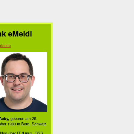
nk eMeidi
rtseite
Aeby,
geboren am 25.
ber 1980 in Bern, Schweiz
blog über IT (Linux, OSS,