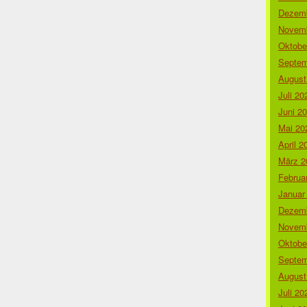
Dezemb
Novemb
Oktobe
Septem
August
Juli 20
Juni 2
Mai 20
April 2
März 2
Februa
Januar
Dezemb
Novemb
Oktobe
Septem
August
Juli 20