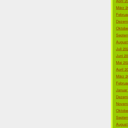
April 2
März 2
Februa
Dezemb
Oktobe
Septem
August
Juli 20
Juni 2
Mai 20
April 2
März 2
Februa
Januar
Dezemb
Novemb
Oktobe
Septem
August