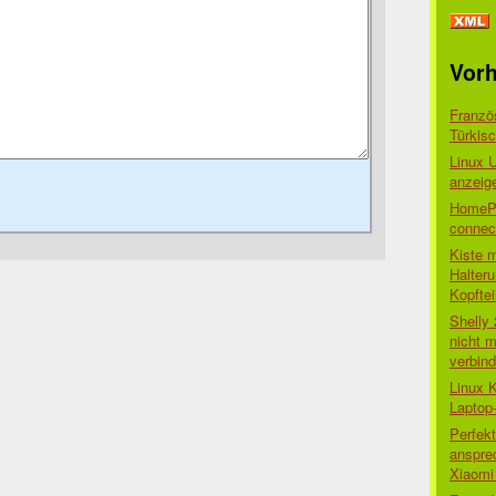
Vorh
Franzö
Türkis
Linux 
anzeig
HomePo
connect
Kiste 
Halter
Kopftei
Shelly
nicht m
verbin
Linux 
Laptop
Perfek
anspre
Xiaomi 