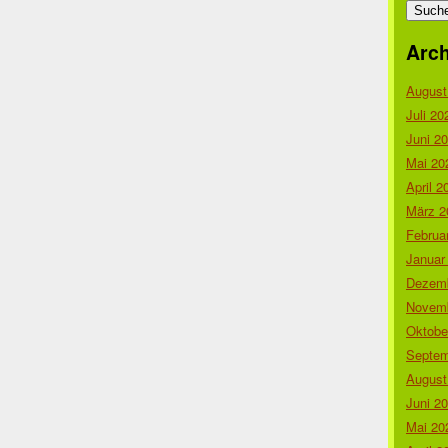
nach:
Arch
August
Juli 20
Juni 2
Mai 20
April 2
März 2
Februa
Januar
Dezemb
Novemb
Oktobe
Septem
August
Juni 2
Mai 20