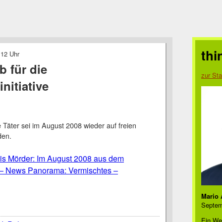
thi
:12 Uhr
b für die
zur Sta
nitiative
Täter sei im August 2008 wieder auf freien
den.
nis Mörder: Im August 2008 aus dem
 – News Panorama: Vermischtes –
Mario 
Septem
Ein We