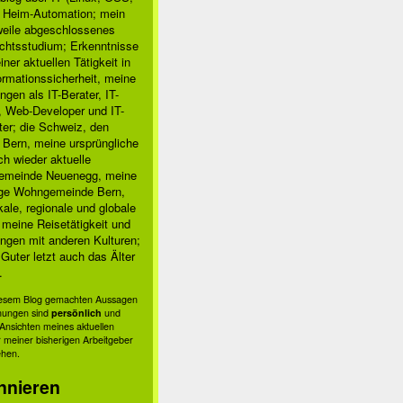
, Heim-Automation; mein
rweile abgeschlossenes
chtsstudium; Erkenntnisse
ner aktuellen Tätigkeit in
ormationssicherheit, meine
ngen als IT-Berater, IT-
, Web-Developer und IT-
ter; die Schweiz, den
 Bern, meine ursprüngliche
h wieder aktuelle
meinde Neuenegg, meine
ige Wohngemeinde Bern,
kale, regionale und globale
; meine Reisetätigkeit und
ngen mit anderen Kulturen;
Guter letzt auch das Älter
.
diesem Blog gemachten Aussagen
nungen sind
persönlich
und
s Ansichten meines aktuellen
 meiner bisherigen Arbeitgeber
ehen.
nnieren