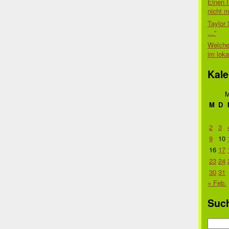
Einen I
nicht 
Taylor 
…“
Welche
im lok
Kale
M
M
D
2
3
9
10
16
17
23
24
30
31
« Feb.
Suc
Suche