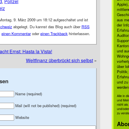
d
,
Polizei
Apple)
iz
mittle
Geschi
Montag, 9. März 2009 um 18:12 aufgeschaltet und ist
aus mei
der Inf
chweiz
abgelegt. Du kannst das Blog auch über
RSS
Erfahru
t
einen Kommentar
oder
einen Trackback
hinterlassen.
Auditor
Suppor
Kanton
ht Ernst: Hasta la Vista!
und auc
Wohnge
Weltfinanz überbrückt sich selbst
»
vorher
über lo
Politik
Erfahru
sen
und zu 
werden
Name (required)
Alle in 
und Mei
nicht al
Mail (will not be published) (required)
und/oder
zu verst
Website
Abo