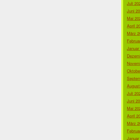
Juli 20
Juni 2
Mai 20
April 2
März 2
Februa
Januar
Dezemb
Novemb
Oktobe
Septem
August
Juli 20
Juni 2
Mai 20
April 2
März 2
Februa
Januar