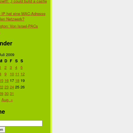
Swift: „I could build a castle
 IP hat eine MAC-Adresse
alen Netzwerk?
gton: Von Israel-PACs
t
nder
Juli 2009
M
D
F
S
S
1
2
3
4
5
8
9
10
11
12
15
16
17
18
19
22
23
24
25
26
29
30
31
Aug. »
he
n