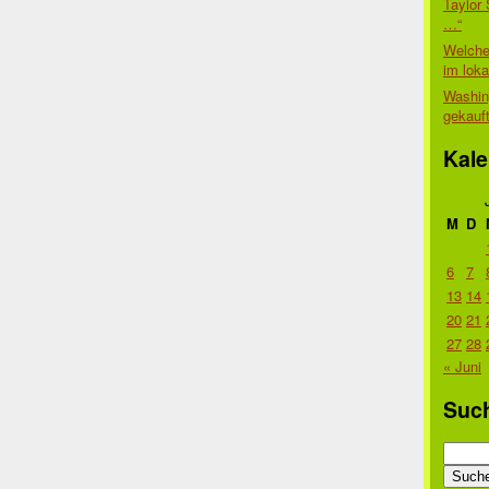
Taylor 
…“
Welche
im lok
Washin
gekauf
Kale
M
D
6
7
13
14
20
21
27
28
« Juni
Suc
Suche
nach: