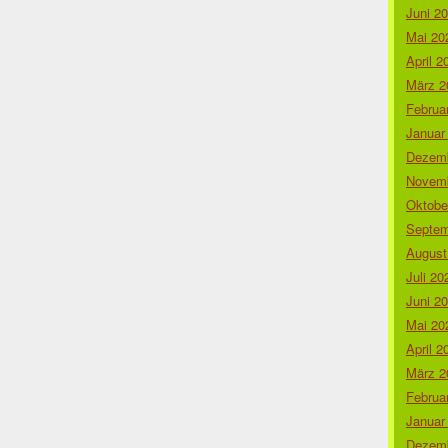
Juni 2
Mai 20
April 2
März 2
Februa
Januar
Dezemb
Novemb
Oktobe
Septem
August
Juli 20
Juni 2
Mai 20
April 2
März 2
Februa
Januar
Dezemb