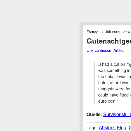
Freitag, 3. Juli 2009, 2:14
Gutenachtge
Link zu diesem Artikel
„I had a cut on m
was something in i
the hole. It was f
Later, after I wa
maggots were fou
could have fitted i
euro coin.“
Quelle:
Survivor stil
Tags:
Absturz
,
Flug
,