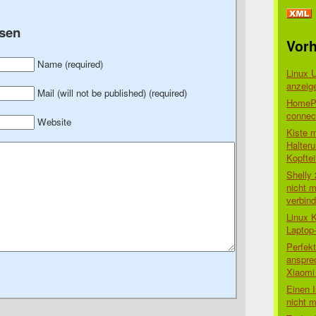
sen
Vorh
Name (required)
Linux 
anzeig
Mail (will not be published) (required)
HomePo
connect
Website
Kiste 
Halter
Kopftei
Shelly
nicht m
verbin
Linux 
Laptop
Perfek
anspre
Xiaomi 
Einen I
nicht 