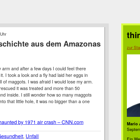
thi
 Uhr
schichte aus dem Amazonas
zur Sta
y arm and after a few days I could feel there
t. I took a look and a fly had laid her eggs in
ull of maggots. I was afraid I would lose my arm.
s rescued it was treated and more than 50
nd inside. I still wonder how so many maggots
nto that little hole, it was no bigger than a one
l haunted by 1971 air crash – CNN.com
Mario 
Septem
Gesundheit
,
Unfall
Ein We