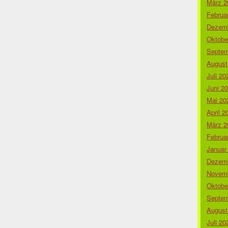
März 2
Februa
Dezemb
Oktobe
Septem
August
Juli 20
Juni 2
Mai 20
April 2
März 2
Februa
Januar
Dezemb
Novemb
Oktobe
Septem
August
Juli 20