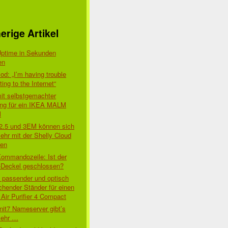
erige Artikel
Uptime in Sekunden
en
d: „I’m having trouble
ing to the Internet“
mit selbstgemachter
ung für ein IKEA MALM
l
 2.5 und 3EM können sich
ehr mit der Shelly Cloud
den
Kommandozeile: Ist der
-Deckel geschlossen?
t passender und optisch
chender Ständer für einen
Air Purifier 4 Compact
nit7 Nameserver gibt’s
mehr …