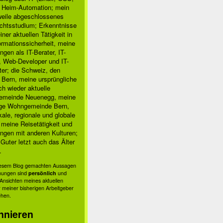
, Heim-Automation; mein
rweile abgeschlossenes
chtsstudium; Erkenntnisse
ner aktuellen Tätigkeit in
ormationssicherheit, meine
ngen als IT-Berater, IT-
, Web-Developer und IT-
ter; die Schweiz, den
 Bern, meine ursprüngliche
h wieder aktuelle
meinde Neuenegg, meine
ige Wohngemeinde Bern,
kale, regionale und globale
; meine Reisetätigkeit und
ngen mit anderen Kulturen;
Guter letzt auch das Älter
.
diesem Blog gemachten Aussagen
nungen sind
persönlich
und
s Ansichten meines aktuellen
 meiner bisherigen Arbeitgeber
ehen.
nnieren