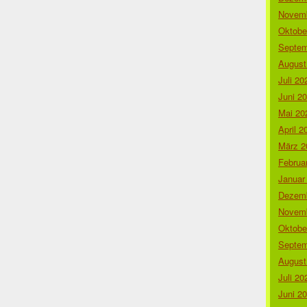
Novemb
Oktobe
Septem
August
Juli 20
Juni 2
Mai 20
April 2
März 2
Februa
Januar
Dezemb
Novemb
Oktobe
Septem
August
Juli 20
Juni 2