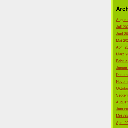
Arch
August
Juli 20
Juni 2
Mai 20
April 2
März 2
Februa
Januar
Dezemb
Novemb
Oktobe
Septem
August
Juni 2
Mai 20
April 2