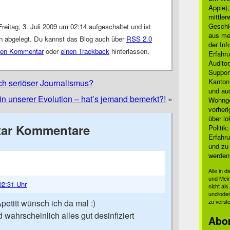
Apple)
mittle
Geschi
reitag, 3. Juli 2009 um 02:14 aufgeschaltet und ist
aus mei
in abgelegt. Du kannst das Blog auch über
RSS 2.0
der Inf
nen Kommentar
oder
einen Trackback
hinterlassen.
Erfahru
Auditor
Suppor
Kanton
ch seriöser Journalismus?
und auc
 in unserer Evolution – hat’s jemand bemerkt?!
»
Wohnge
vorher
über lo
ar Kommentare
Politik
Erfahru
und zu 
werden
Alle in 
und Mei
 02:31 Uhr
nicht al
und/oder
itt wünsch ich da mal :)
zu verst
d wahrscheinlich alles gut desinfiziert
Abo