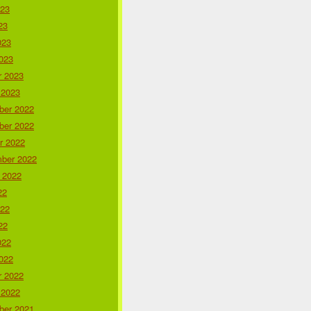
023
23
023
023
r 2023
 2023
er 2022
er 2022
r 2022
ber 2022
 2022
22
022
22
022
022
r 2022
 2022
er 2021