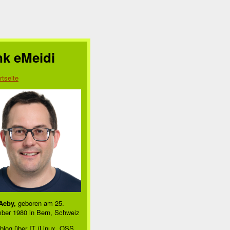
nk eMeidi
rtseite
Aeby,
geboren am 25.
ber 1980 in Bern, Schweiz
blog über IT (Linux, OSS,