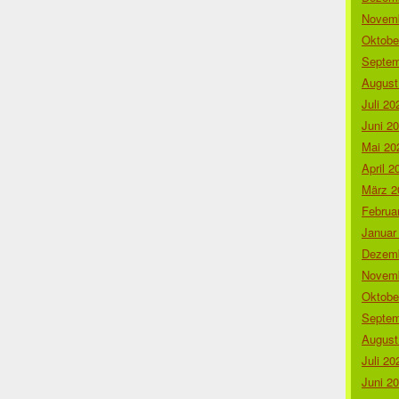
Novemb
Oktobe
Septem
August
Juli 20
Juni 2
Mai 20
April 2
März 2
Februa
Januar
Dezemb
Novemb
Oktobe
Septem
August
Juli 20
Juni 2