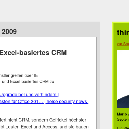
i 2009
thi
zur Sta
Excel-basiertes CRM
stler greifen über IE
- und Excel-basiertes CRM zu
Upgrade bei uns verhindern |
sten für Office 201… | heise security news-
Mario 
ert nicht CRM, sondern Gefrickel höchster
Septem
bt Leuten Excel und Access, und sie bauen
Ein We