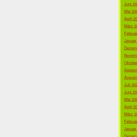
Juni 2
Mai 20
April 2
März 2
Februa
Januar
Dezemb
Novemb
Oktobe
Septem
August
Juli 20
Juni 2
Mai 20
April 2
März 2
Februa
Januar
Dezemb