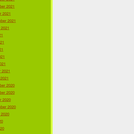
er 2021
r 2021
ber 2021
 2021
21
021
21
021
021
r 2021
 2021
er 2020
er 2020
r 2020
ber 2020
 2020
20
020