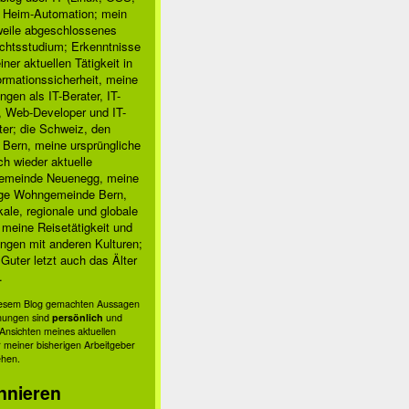
, Heim-Automation; mein
rweile abgeschlossenes
chtsstudium; Erkenntnisse
ner aktuellen Tätigkeit in
ormationssicherheit, meine
ngen als IT-Berater, IT-
, Web-Developer und IT-
ter; die Schweiz, den
 Bern, meine ursprüngliche
h wieder aktuelle
meinde Neuenegg, meine
ige Wohngemeinde Bern,
kale, regionale und globale
; meine Reisetätigkeit und
ngen mit anderen Kulturen;
Guter letzt auch das Älter
.
diesem Blog gemachten Aussagen
nungen sind
persönlich
und
s Ansichten meines aktuellen
 meiner bisherigen Arbeitgeber
ehen.
nnieren