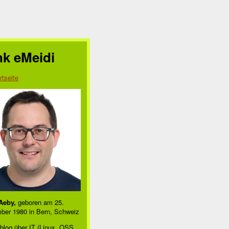
nk eMeidi
rtseite
Aeby,
geboren am 25.
ber 1980 in Bern, Schweiz
blog über IT (Linux, OSS,