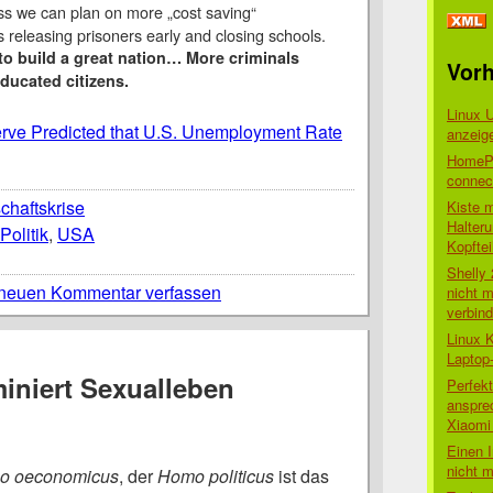
ss we can plan on more „cost saving“
releasing prisoners early and closing schools.
to build a great nation… More criminals
Vorh
ducated citizens.
Linux 
rve Predicted that U.S. Unemployment Rate
anzeig
HomePo
connect
chaftskrise
Kiste 
Halter
Politik
,
USA
Kopftei
Shelly
neuen Kommentar verfassen
nicht m
verbin
Linux 
Laptop
miniert Sexualleben
Perfek
anspre
Xiaomi 
Einen I
nicht 
o oeconomicus
, der
Homo politicus
ist das