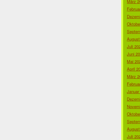
März 2
Februa
Dezemb
Oktobe
Septem
August
Juli 20
Juni 2
Mai 20
April 2
März 2
Februa
Januar
Dezemb
Novemb
Oktobe
Septem
August
Juli 20