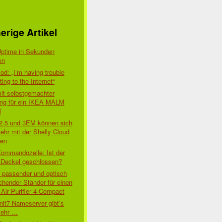
erige Artikel
Uptime in Sekunden
en
d: „I’m having trouble
ing to the Internet“
mit selbstgemachter
ung für ein IKEA MALM
l
 2.5 und 3EM können sich
ehr mit der Shelly Cloud
den
Kommandozeile: Ist der
-Deckel geschlossen?
t passender und optisch
chender Ständer für einen
Air Purifier 4 Compact
nit7 Nameserver gibt’s
mehr …