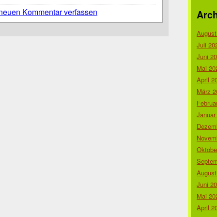
neuen Kommentar verfassen
Arch
August
Juli 20
Juni 2
Mai 20
April 2
März 2
Februa
Januar
Dezemb
Novemb
Oktobe
Septem
August
Juni 2
Mai 20
April 2