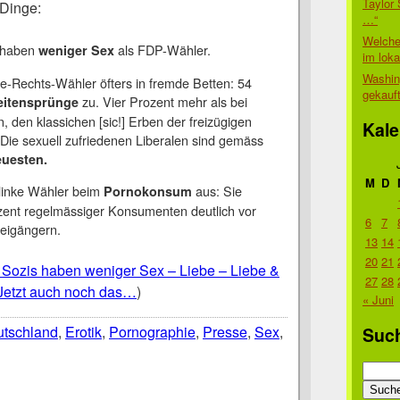
Taylor 
 Dinge:
…“
Welche
 haben
als FDP-Wähler.
weniger Sex
im lok
Washin
te-Rechts-Wähler öfters in fremde Betten: 54
gekauf
zu. Vier Prozent mehr als bei
eitensprünge
den klassichen [sic!] Erben der freizügigen
Kale
Die sexuell zufriedenen Liberalen sind gemäss
euesten.
M
D
 linke Wähler beim
aus: Sie
Pornokonsum
ozent regelmässiger Konsumenten deutlich vor
6
7
eigängern.
13
14
20
21
 Sozis haben weniger Sex – Liebe – Liebe &
27
28
Jetzt auch noch das…
)
« Juni
tschland
,
Erotik
,
Pornographie
,
Presse
,
Sex
,
Suc
Suche
nach: