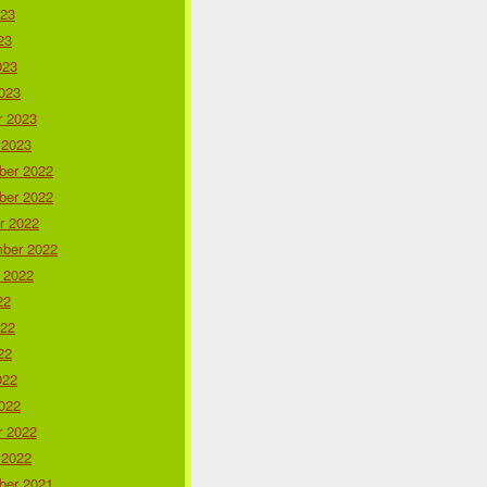
023
23
023
023
r 2023
 2023
er 2022
er 2022
r 2022
ber 2022
 2022
22
022
22
022
022
r 2022
 2022
er 2021