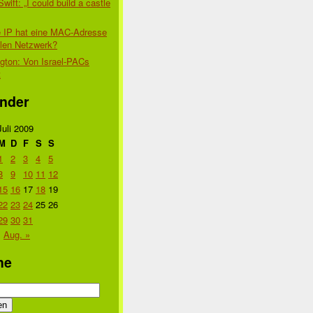
Swift: „I could build a castle
 IP hat eine MAC-Adresse
alen Netzwerk?
gton: Von Israel-PACs
t
nder
Juli 2009
M
D
F
S
S
1
2
3
4
5
8
9
10
11
12
15
16
17
18
19
22
23
24
25
26
29
30
31
Aug. »
he
n