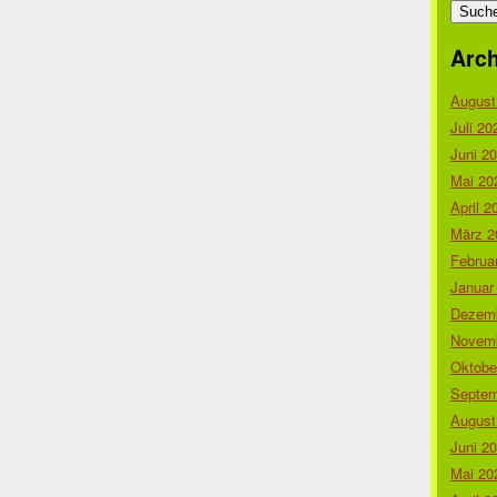
nach:
Arch
August
Juli 20
Juni 2
Mai 20
April 2
März 2
Februa
Januar
Dezemb
Novemb
Oktobe
Septem
August
Juni 2
Mai 20