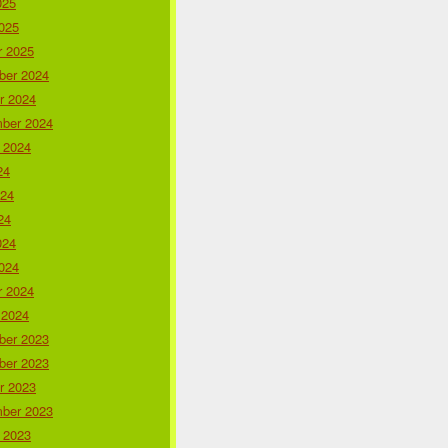
025
025
r 2025
er 2024
r 2024
ber 2024
 2024
24
024
24
024
024
r 2024
 2024
er 2023
er 2023
r 2023
ber 2023
 2023