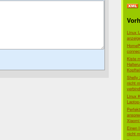
Vorh
Linux 
anzeig
HomePo
connect
Kiste 
Halter
Kopftei
Shelly
nicht m
verbin
Linux 
Laptop
Perfek
anspre
Xiaomi 
Einen I
nicht 