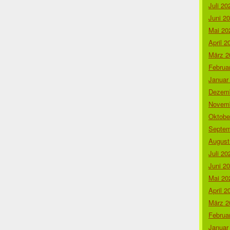
Juli 20
Juni 2
Mai 20
April 2
März 2
Februa
Januar
Dezemb
Novemb
Oktobe
Septem
August
Juli 20
Juni 2
Mai 20
April 2
März 2
Februa
Januar