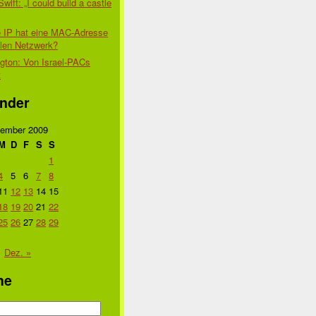
Swift: „I could build a castle
 IP hat eine MAC-Adresse
alen Netzwerk?
gton: Von Israel-PACs
t
nder
ember 2009
M
D
F
S
S
1
4
5
6
7
8
11
12
13
14
15
18
19
20
21
22
25
26
27
28
29
Dez. »
he
n