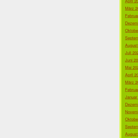
April 2
März 2
Februa
Dezemb
Oktobe
Septem
August
Juli 20
Juni 2
Mai 20
April 2
März 2
Februa
Januar
Dezemb
Novemb
Oktobe
Septem
August