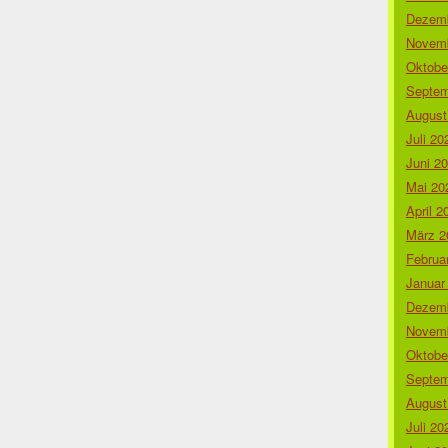
Dezemb
Novemb
Oktobe
Septem
August
Juli 20
Juni 2
Mai 20
April 2
März 2
Februa
Januar
Dezemb
Novemb
Oktobe
Septem
August
Juli 20