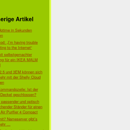
erige Artikel
Uptime in Sekunden
en
d: „I’m having trouble
ing to the Internet“
mit selbstgemachter
ung für ein IKEA MALM
l
 2.5 und 3EM können sich
ehr mit der Shelly Cloud
den
Kommandozeile: Ist der
-Deckel geschlossen?
t passender und optisch
chender Ständer für einen
Air Purifier 4 Compact
nit7 Nameserver gibt’s
mehr …