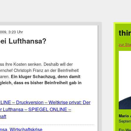
thi
009, 3:23 Uhr
bei Lufthansa?
zur Sta
s ihre Kosten senken. Deshalb will der
rnchef Christoph Franz an der Beinfreiheit
paren.
Ein kluger Schachzug, denn damit
ugleich, dass es bisher Beinfreiheit gab in
NE – Druckversion – Weltkrise privat: Der
er Lufthansa – SPIEGEL ONLINE –
aft
Mario 
Septem
ansa
,
Wirtschaftskrise
Ein We