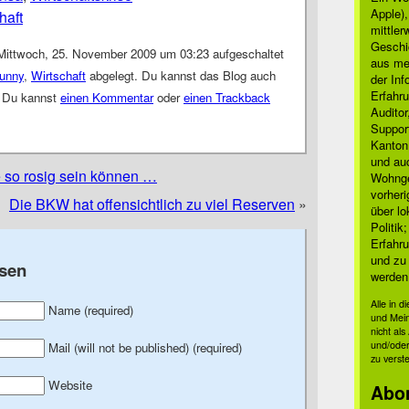
Apple)
haft
mittle
Geschi
Mittwoch, 25. November 2009 um 03:23 aufgeschaltet
aus mei
unny
,
Wirtschaft
abgelegt. Du kannst das Blog auch
der Inf
Erfahru
 Du kannst
einen Kommentar
oder
einen Trackback
Auditor
Suppor
Kanton
und auc
e so rosig sein können …
Wohnge
vorher
Die BKW hat offensichtlich zu viel Reserven
»
über lo
Politik
Erfahru
und zu 
sen
werden
Alle in 
Name (required)
und Mei
nicht al
und/oder
Mail (will not be published) (required)
zu verst
Website
Abo