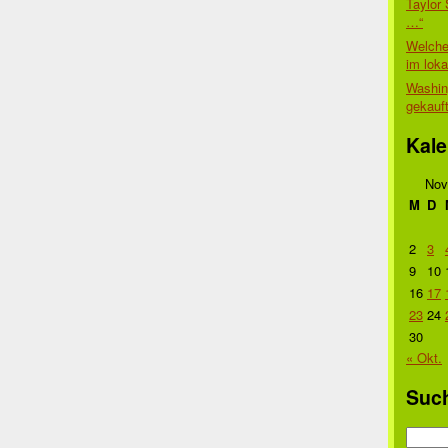
Taylor 
…“
Welche
im lok
Washin
gekauf
Kale
Nov
M
D
2
3
9
10
16
17
23
24
30
« Okt.
Suc
Suche