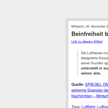
Mittwoch, 25. November 2
Beinfreiheit 
Link zu diesem Artikel
Die Lufthansa mus
designierte Konze
seiner Kunden s
unterstellt er z
seinen Jets.
Quelle:
SPIEGEL ONLI
geheime Sparplan d
Nachrichten – Wirtsch
Tags:
Luftfahrt
,
Lufth