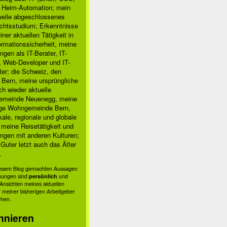
, Heim-Automation; mein
rweile abgeschlossenes
chtsstudium; Erkenntnisse
ner aktuellen Tätigkeit in
ormationssicherheit, meine
ngen als IT-Berater, IT-
, Web-Developer und IT-
ter; die Schweiz, den
 Bern, meine ursprüngliche
h wieder aktuelle
meinde Neuenegg, meine
ige Wohngemeinde Bern,
kale, regionale und globale
; meine Reisetätigkeit und
ngen mit anderen Kulturen;
Guter letzt auch das Älter
.
diesem Blog gemachten Aussagen
nungen sind
persönlich
und
s Ansichten meines aktuellen
 meiner bisherigen Arbeitgeber
ehen.
nnieren