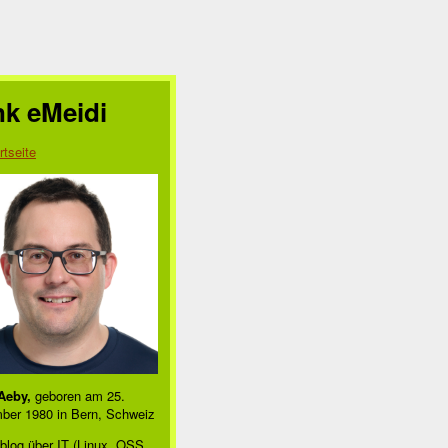
nk eMeidi
rtseite
Aeby,
geboren am 25.
ber 1980 in Bern, Schweiz
blog über IT (Linux, OSS,