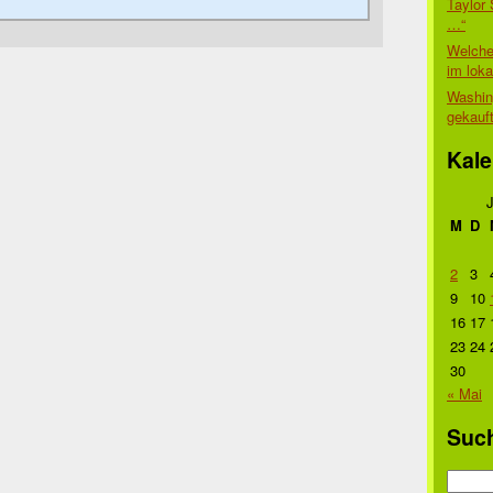
Taylor 
…“
Welche
im lok
Washin
gekauf
Kale
M
D
2
3
9
10
16
17
23
24
30
« Mai
Suc
Suche