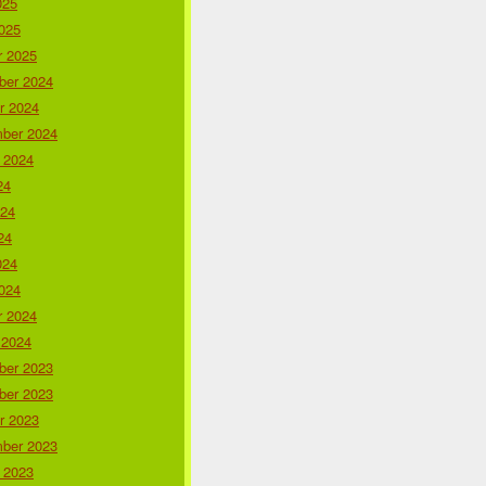
025
025
r 2025
er 2024
r 2024
ber 2024
 2024
24
024
24
024
024
r 2024
 2024
er 2023
er 2023
r 2023
ber 2023
 2023