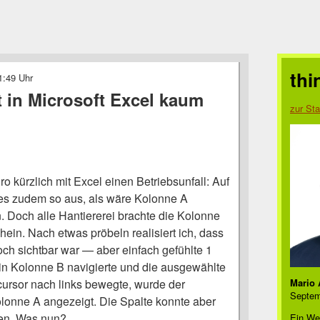
thi
1:49 Uhr
t in Microsoft Excel kaum
zur Sta
ro kürzlich mit Excel einen Betriebsunfall: Auf
 es zudem so aus, als wäre Kolonne A
 Doch alle Hantiererei brachte die Kolonne
ein. Nach etwas pröbeln realisiert ich, dass
ch sichtbar war — aber einfach gefühlte 1
 in Kolonne B navigierte und die ausgewählte
cursor nach links bewegte, wurde der
Mario 
Septem
olonne A angezeigt. Die Spalte konnte aber
den. Was nun?
Ein We