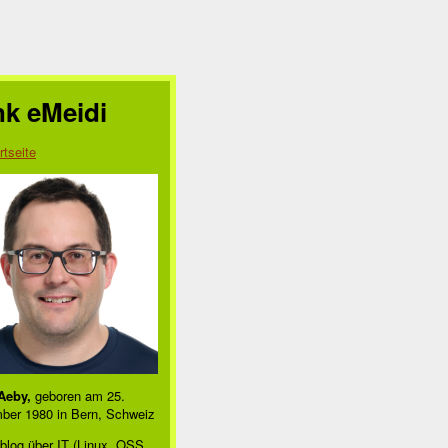
nk eMeidi
rtseite
Aeby,
geboren am 25.
ber 1980 in Bern, Schweiz
blog über IT (Linux, OSS,