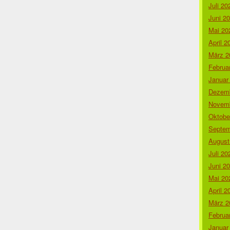
Juli 20
Juni 2
Mai 20
April 2
März 2
Februa
Januar
Dezemb
Novemb
Oktobe
Septem
August
Juli 20
Juni 2
Mai 20
April 2
März 2
Februa
Januar