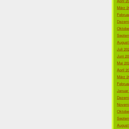
April 2
März 2
Februa
Dezemb
Oktobe
Septem
August
Juli 20
Juni 2
Mai 20
April 2
März 2
Februa
Januar
Dezemb
Novemb
Oktobe
Septem
August