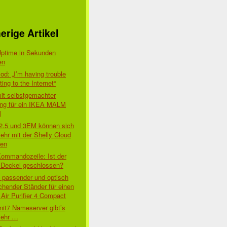
erige Artikel
Uptime in Sekunden
en
d: „I’m having trouble
ing to the Internet“
mit selbstgemachter
ung für ein IKEA MALM
l
 2.5 und 3EM können sich
ehr mit der Shelly Cloud
den
Kommandozeile: Ist der
-Deckel geschlossen?
t passender und optisch
chender Ständer für einen
Air Purifier 4 Compact
nit7 Nameserver gibt’s
mehr …