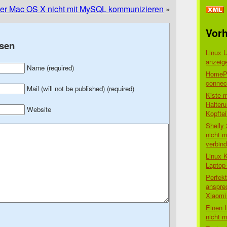
er Mac OS X nicht mit MySQL kommunizieren
»
Vorh
sen
Linux 
anzeig
Name (required)
HomePo
connect
Mail (will not be published) (required)
Kiste 
Halter
Website
Kopftei
Shelly
nicht m
verbin
Linux 
Laptop
Perfek
anspre
Xiaomi 
Einen I
nicht 