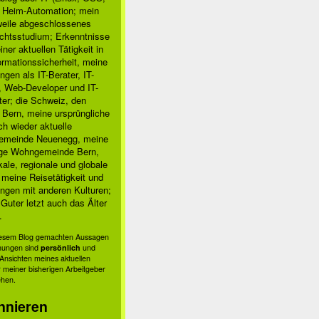
, Heim-Automation; mein
rweile abgeschlossenes
chtsstudium; Erkenntnisse
ner aktuellen Tätigkeit in
ormationssicherheit, meine
ngen als IT-Berater, IT-
, Web-Developer und IT-
ter; die Schweiz, den
 Bern, meine ursprüngliche
h wieder aktuelle
meinde Neuenegg, meine
ige Wohngemeinde Bern,
kale, regionale und globale
; meine Reisetätigkeit und
ngen mit anderen Kulturen;
Guter letzt auch das Älter
.
diesem Blog gemachten Aussagen
nungen sind
persönlich
und
s Ansichten meines aktuellen
 meiner bisherigen Arbeitgeber
ehen.
nnieren