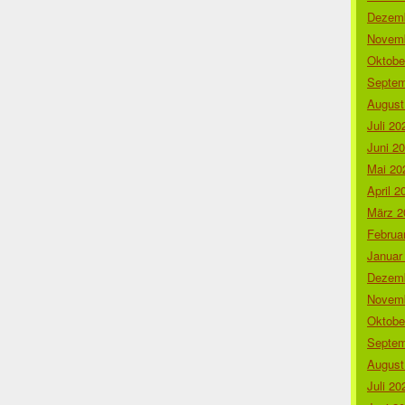
Dezemb
Novemb
Oktobe
Septem
August
Juli 20
Juni 2
Mai 20
April 2
März 2
Februa
Januar
Dezemb
Novemb
Oktobe
Septem
August
Juli 20