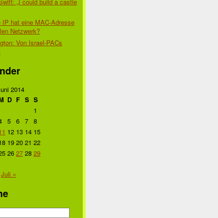
Swift: „I could build a castle
 IP hat eine MAC-Adresse
alen Netzwerk?
gton: Von Israel-PACs
t
nder
Juni 2014
M
D
F
S
S
1
4
5
6
7
8
11
12
13
14
15
18
19
20
21
22
25
26
27
28
29
Juli »
he
n