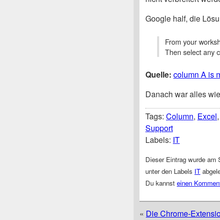
Google half, die Lös
From your worksh
Then select any c
Quelle:
column A is m
Danach war alles wie
Tags:
Column
,
Excel
Support
Labels:
IT
Dieser Eintrag wurde am S
unter den Labels
IT
abgele
Du kannst
einen Kommen
«
Die Chrome-Extensio