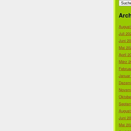
nach:
Arch
August
Juli 20
Juni 2
Mai 20
April 2
März 2
Februa
Januar
Dezemb
Novemb
Oktobe
Septem
August
Juni 2
Mai 20