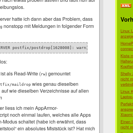
eibungslos.
Vorh
erver hatte ich dann aber das Problem, dass
nonstopp mit Meldungen in folgender Form
g
Linux 
anzeig
HomePo
ERVER postfix/postdrop[1628008]: warning: mail_queue_ent
connect
Kiste 
Halter
los:
Kopftei
ist als Read-Write (
) gemountet
Shelly
rw
nicht m
wies genau dieselben
verbin
tfix/maildrop
auf wie dieselben Verzeichnisse auf allen
Linux 
Laptop
n
Perfek
er liess ich mein AppArmor-
anspre
cript noch einmal laufen, welches alle Apps
Xiaomi 
-Modus schaltet (habe ich erwähnt, dass
Einen I
nicht 
itstool“ ein absolutes Miststück ist? Hat mich