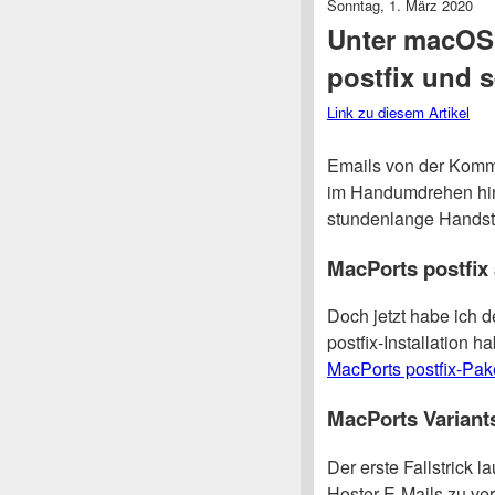
Sonntag, 1. März 2020
Unter macOS 
postfix und s
Link zu diesem Artikel
Emails von der Komm
im Handumdrehen hink
stundenlange Handst
MacPorts postfix
Doch jetzt habe ich d
postfix-Installation h
MacPorts postfix-Pak
MacPorts Variant
Der erste Fallstrick 
Hoster E-Mails zu v