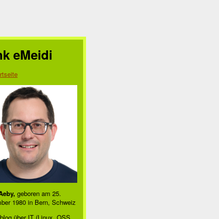
nk eMeidi
rtseite
Aeby,
geboren am 25.
ber 1980 in Bern, Schweiz
blog über IT (Linux, OSS,