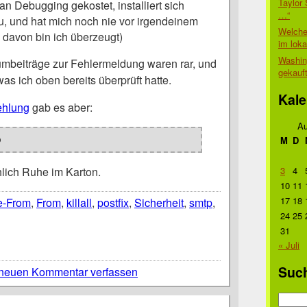
Taylor 
n Debugging gekostet, installiert sich
…“
, und hat mich noch nie vor irgendeinem
Welche
, davon bin ich überzeugt)
im lok
Washin
rumbeiträge zur Fehlermeldung waren rar, und
gekauf
was ich oben bereits überprüft hatte.
Kale
ehlung
gab es aber:
Au
M
D
p
lich Ruhe im Karton.
3
4
10
11
17
18
e-From
,
From
,
killall
,
postfix
,
Sicherheit
,
smtp
,
24
25
31
« Juli
Suc
neuen Kommentar verfassen
Suche