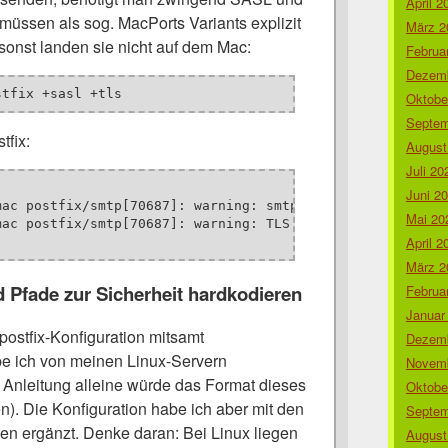
April 2
müssen als sog. MacPorts Variants explizit
März 2
, sonst landen sie nicht auf dem Mac:
Februa
Dezemb
stfix +sasl +tls
Oktobe
Septem
tfix:
August
Juli 20
Juni 2
mac postfix/smtp[70687]: warning: smtp_sasl_auth_enable i
Mai 20
mac postfix/smtp[70687]: warning: TLS has been selected, 
April 2
März 2
 Pfade zur Sicherheit hardkodieren
Februa
Januar
postfix-Konfiguration mitsamt
Dezemb
abe ich von meinen Linux-Servern
Novemb
e Anleitung alleine würde das Format dieses
Oktobe
n). Die Konfiguration habe ich aber mit den
Septem
en ergänzt. Denke daran: Bei Linux liegen
August