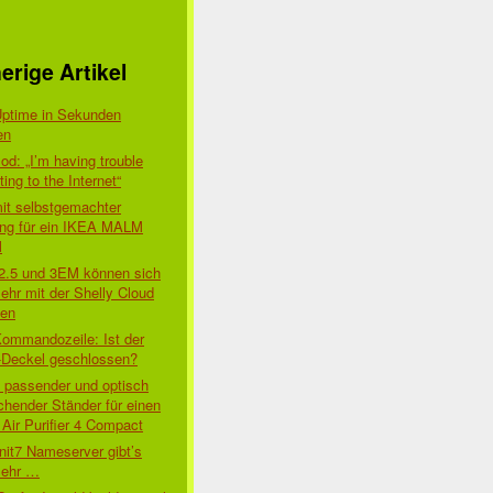
erige Artikel
Uptime in Sekunden
en
d: „I’m having trouble
er: create file maildrop/46446.1628008: Read-only file s
ing to the Internet“
mit selbstgemachter
ung für ein IKEA MALM
l
 2.5 und 3EM können sich
ehr mit der Shelly Cloud
den
Kommandozeile: Ist der
-Deckel geschlossen?
t passender und optisch
chender Ständer für einen
Air Purifier 4 Compact
nit7 Nameserver gibt’s
mehr …