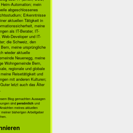
, Heim-Automation; mein
rweile abgeschlossenes
chtsstudium; Erkenntnisse
ner aktuellen Tätigkeit in
ormationssicherheit, meine
ngen als IT-Berater, IT-
, Web-Developer und IT-
ter; die Schweiz, den
 Bern, meine ursprüngliche
h wieder aktuelle
meinde Neuenegg, meine
ige Wohngemeinde Bern,
.

kale, regionale und globale
; meine Reisetätigkeit und
ngen mit anderen Kulturen;
Guter letzt auch das Älter
.
diesem Blog gemachten Aussagen
nungen sind
persönlich
und
s Ansichten meines aktuellen
 meiner bisherigen Arbeitgeber
ehen.
nnieren