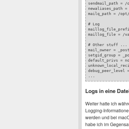
sendmail_path = /o
newaliases_path = 
mailq_path = /opt/
# Log

maillog_file_prefi
maillog_file = /va
# Other stuff ...

mail_owner = _post
setgid_group = _po
default_privs = no
unknown_local_reci
debug_peer_level =
Logs in eine Date
Weiter hatte ich wä
Logging-Informatione
werden und bei macO
habe ich im Gegensat