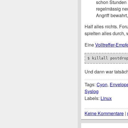
schon Stunden a
regelmässig neu
Angriff bewahrt
Half alles nichts. Fo
spielten alles durch, 
Eine
Volltreffer-Empf
$ killall postdro
Und dann war tatsäch
Tags:
Cyon
,
Envelop
Syslog
Labels:
Linux
Keine Kommentare
|