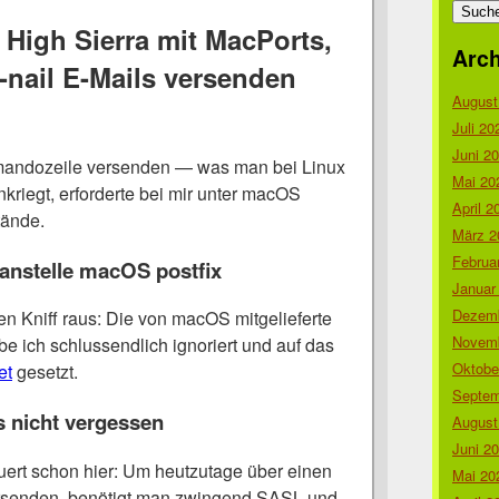
nach:
High Sierra mit MacPorts,
Arch
-nail E-Mails versenden
August
Juli 20
Juni 2
andozeile versenden — was man bei Linux
Mai 20
riegt, erforderte bei mir unter macOS
April 2
ände.
März 2
Februa
 anstelle macOS postfix
Januar
Dezemb
en Kniff raus: Die von macOS mitgelieferte
Novemb
abe ich schlussendlich ignoriert und auf das
Oktobe
et
gesetzt.
Septem
s nicht vergessen
August
Juni 2
lauert schon hier: Um heutzutage über einen
Mai 20
ersenden, benötigt man zwingend SASL und