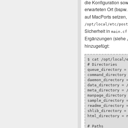
die Konfiguration so
erwarteten Ort (bspw
auf MacPorts setzen, 
/opt/local/etc/post
Sicherheit in
main.cf
Ergänzungen (siehe
hinzugefügt:
$ cat /opt/local/e
# Directories

queue_directory = 
command_directory 
daemon_directory =
data_directory = /
meta_directory = /
manpage_directory 
sample_directory =
readme_directory =
shlib_directory = 
html_directory = n
# Paths
