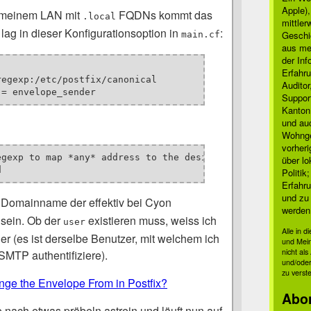
Apple)
n meinem LAN mit
FQDNs kommt das
.local
mittle
 lag in dieser Konfigurationsoption in
:
Geschi
main.cf
aus mei
der Inf
Erfahru
egexp:/etc/postfix/canonical

Auditor
Suppor
Kanton
und auc
Wohnge
vorher
egexp to map *any* address to the desired envelope sender
über lo
d
Politik
Erfahru
und zu 
r Domainname der effektiv bei Cyon
werden
sein. Ob der
existieren muss, weiss ich
user
Alle in 
rt er (es ist derselbe Benutzer, mit welchem ich
und Mei
nicht al
SMTP authentifiziere).
und/oder
zu verst
nge the Envelope From in Postfix?
Abo
e nach etwas pröbeln astrein und läuft nun auf