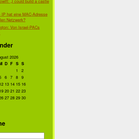
Swift: „I could build a castle
 IP hat eine MAC-Adresse
alen Netzwerk?
gton: Von Israel-PACs
t
nder
gust 2026
M
D
F
S
S
1
2
5
6
7
8
9
12
13
14
15
16
19
20
21
22
23
26
27
28
29
30
he
n