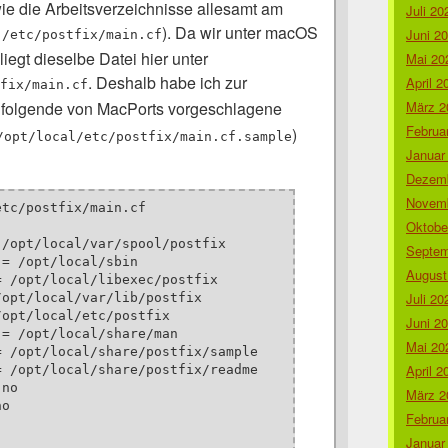
wie die Arbeitsverzeichnisse allesamt am
Juli 20
.
). Da wir unter macOS
Juni 2
/etc/postfix/main.cf
liegt dieselbe Datei hier unter
Mai 20
. Deshalb habe ich zur
April 2
fix/main.cf
März 2
folgende von MacPorts vorgeschlagene
Februa
)
/opt/local/etc/postfix/main.cf.sample
Januar
Dezemb
Novemb
tc/postfix/main.cf

Oktobe
/opt/local/var/spool/postfix

Septem
= /opt/local/sbin

August
 /opt/local/libexec/postfix

Juli 20
opt/local/var/lib/postfix

opt/local/etc/postfix

Juni 2
= /opt/local/share/man

Mai 20
 /opt/local/share/postfix/sample

April 2
 /opt/local/share/postfix/readme

no

März 2
o

Februa
Januar