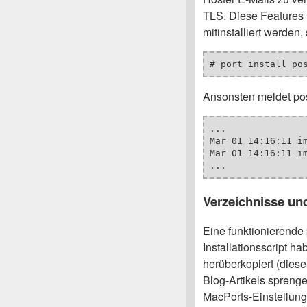
TLS. Diese Features 
mitinstalliert werden
# port install po
Ansonsten meldet pos
...

Mar 01 14:16:11 i
Mar 01 14:16:11 i
...
Verzeichnisse und
Eine funktionierende 
Installationsscript h
herüberkopiert (dies
Blog-Artikels sprenge
MacPorts-Einstellung