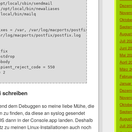
pt/local/sbin/sendmail

Dezemb
/opt/local/bin/newaliases

Novemb
local/bin/mailq

Oktobe
Septem
xes = /var, /var/log/macports/postfix

August
r/log/macports/postfix/postfix.log

Juli 20
Juni 2
fix

Mai 20
stdrop

April 2
body

pient_reject_code = 550

März 2
 2

Februa
Januar
Dezemb
i schreiben
Novemb
Oktobe
hrend dem Debuggen so meine liebe Mühe, die
Septem
n zu finden, da diese an syslog gesendet
August
S dann in der Console.app landen. Deshalb
Juli 20
z zu meinen Linux-Installationen auch noch