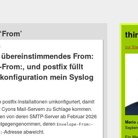
‘From’
thi
6
zur Sta
t übereinstimmendes From:
From:, und postfix füllt
konfiguration mein Syslog
postfix-Installationen umkonfiguriert, damit
it Cyons Mail-Servern zu Schlage kommen.
n von deren SMTP-Server ab Februar 2026
Mario 
entgegengenommen, deren
-
Envelope-From:
Septem
-Adresse abweicht.
:
Ein We