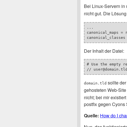
Bei Linux-Servern i
nicht gut. Die Lösung
...

canonical_maps = r
Der Inhalt der Datei:
# Use the empty r
// user@domain.tl
sollte de
domain.tld
gehosteten Web-Site 
nicht; bei mir existie
postfix gegen Cyons 
Quelle:
How do I cha
Nun, das funktioniert