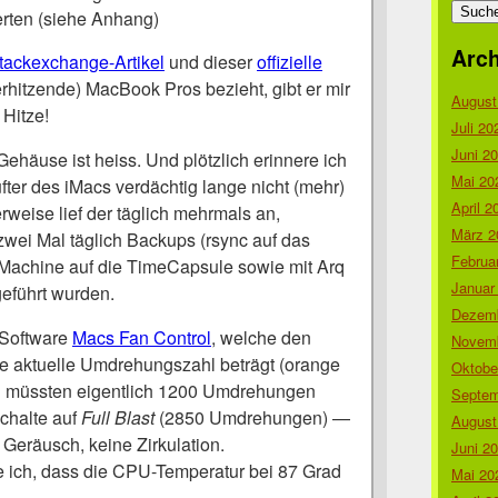
nach:
erten (siehe Anhang)
Arch
tackexchange-Artikel
und dieser
offizielle
rhitzende) MacBook Pros bezieht, gibt er mir
August
 Hitze!
Juli 20
Juni 2
Gehäuse ist heiss. Und plötzlich erinnere ich
Mai 20
fter des iMacs verdächtig lange nicht (mehr)
April 2
weise lief der täglich mehrmals an,
März 2
wei Mal täglich Backups (rsync auf das
Februa
achine auf die TimeCapsule sowie mit Arq
Januar
eführt wurden.
Dezemb
e Software
Macs Fan Control
, welche den
Novemb
Die aktuelle Umdrehungszahl beträgt (orange
Oktobe
al müssten eigentlich 1200 Umdrehungen
Septem
schalte auf
Full Blast
(2850 Umdrehungen) —
August
Geräusch, keine Zirkulation.
Juni 2
ich, dass die CPU-Temperatur bei 87 Grad
Mai 20