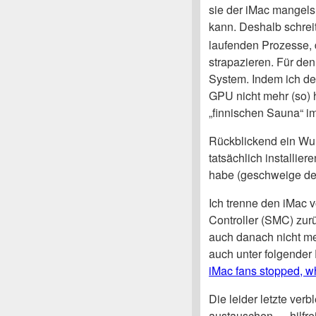
sie der iMac mangels
kann. Deshalb schrei
laufenden Prozesse, 
strapazieren. Für den
System. Indem ich de
GPU nicht mehr (so) h
„finnischen Sauna“ im
Rückblickend ein Wun
tatsächlich installier
habe (geschweige de
Ich trenne den iMac
Controller (SMC) zur
auch danach nicht me
auch unter folgender
iMac fans stopped, w
Die leider letzte ver
austauschen — hilfre